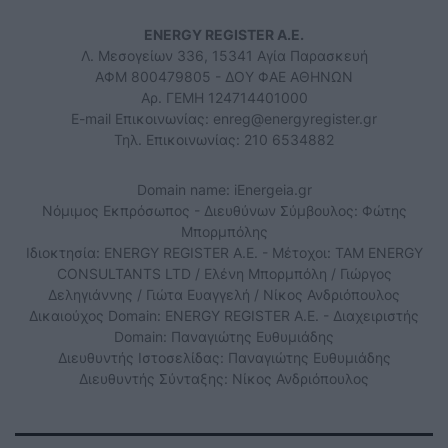
ENERGY REGISTER Α.Ε.
Λ. Μεσογείων 336, 15341 Αγία Παρασκευή
ΑΦΜ 800479805 - ΔΟΥ ΦΑΕ ΑΘΗΝΩΝ
Αρ. ΓΕΜΗ 124714401000
E-mail Επικοινωνίας:
enreg@energyregister.gr
Τηλ. Επικοινωνίας: 210 6534882
Domain name: iEnergeia.gr
Νόμιμος Εκπρόσωπος - Διευθύνων Σύμβουλος: Φώτης
Μπορμπόλης
Ιδιοκτησία: ENERGY REGISTER Α.Ε. - Μέτοχοι: TAM ENERGY
CONSULTANTS LTD / Ελένη Μπορμπόλη / Γιώργος
Δεληγιάννης / Γιώτα Ευαγγελή / Νίκος Ανδριόπουλος
Δικαιούχος Domain: ENERGY REGISTER Α.Ε. - Διαχειριστής
Domain: Παναγιώτης Ευθυμιάδης
Διευθυντής Ιστοσελίδας: Παναγιώτης Ευθυμιάδης
Διευθυντής Σύνταξης: Νίκος Ανδριόπουλος