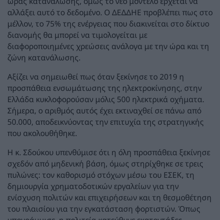
ώρας κατανάλωσης, όμως το νέο μοντέλο έρχεται να
αλλάξει αυτό το δεδομένο. Ο ΔΕΔΔΗΕ προβλέπει πως στο
μέλλον, το 75% της ενέργειας που διακινείται στο δίκτυο
διανομής θα μπορεί να τιμολογείται με
διαφοροποιημένες χρεώσεις ανάλογα με την ώρα και τη
ζώνη κατανάλωσης.
Αξίζει να σημειωθεί πως όταν ξεκίνησε το 2019 η
προσπάθεια ενσωμάτωσης της ηλεκτροκίνησης, στην
Ελλάδα κυκλοφορούσαν μόλις 500 ηλεκτρικά οχήματα.
Σήμερα, ο αριθμός αυτός έχει εκτιναχθεί σε πάνω από
50.000, αποδεικνύοντας την επιτυχία της στρατηγικής
που ακολουθήθηκε.
Η κ. Σδούκου υπενθύμισε ότι η όλη προσπάθεια ξεκίνησε
σχεδόν από μηδενική βάση, όμως στηρίχθηκε σε τρεις
πυλώνες: τον καθορισμό στόχων μέσω του ΕΣΕΚ, τη
δημιουργία χρηματοδοτικών εργαλείων για την
ενίσχυση πολιτών και επιχειρήσεων και τη θεσμοθέτηση
του πλαισίου για την εγκατάσταση φορτιστών. Όπως
υπογράμμισε, η πολιτεία κατεύθυνε εκατοντάδες