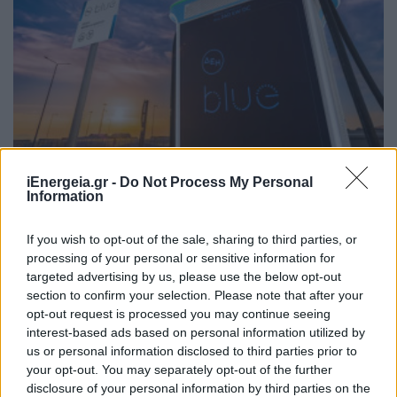
ΝΕΕΣ ΤΕΧΝΟΛΟΓΙΕΣ
iEnergeia.gr -
Do Not Process My Personal
Πέντε χρόνια ΔΕΗ blue: Το μεγαλύτερο δίκτυο
Information
δημόσιας φόρτισης στην Ελλάδα που
επεκτείνεται δυναμικά στη Νοτιοανατολική
If you wish to opt-out of the sale, sharing to third parties, or
Ευρώπη
processing of your personal or sensitive information for
30/07/2026 - 12:33
targeted advertising by us, please use the below opt-out
section to confirm your selection. Please note that after your
opt-out request is processed you may continue seeing
interest-based ads based on personal information utilized by
us or personal information disclosed to third parties prior to
your opt-out. You may separately opt-out of the further
disclosure of your personal information by third parties on the