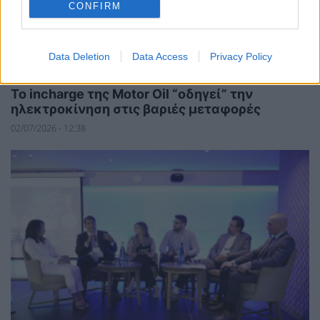
CONFIRM
Data Deletion
Data Access
Privacy Policy
ΝΕΕΣ ΤΕΧΝΟΛΟΓΙΕΣ
Το incharge της Motor Oil “οδηγεί” την
ηλεκτροκίνηση στις βαριές μεταφορές
02/07/2026 - 12:38