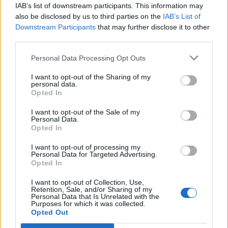
IAB’s list of downstream participants. This information may
also be disclosed by us to third parties on the
IAB’s List of
Downstream Participants
that may further disclose it to other
third parties.
Personal Data Processing Opt Outs
I want to opt-out of the Sharing of my
personal data.
ΝΕΕΣ ΤΕΧΝΟΛΟΓΙΕΣ
Opted In
Αύξηση σε υποδομές φόρτισης
I want to opt-out of the Sale of my
ηλεκτροκίνητων οχημάτων στην Κίνα για το
Personal Data.
πρώτο εξάμηνο του 2026
Opted In
30/07/2026 - 10:43
I want to opt-out of processing my
Personal Data for Targeted Advertising.
Opted In
I want to opt-out of Collection, Use,
Retention, Sale, and/or Sharing of my
Personal Data that Is Unrelated with the
Purposes for which it was collected.
Opted Out