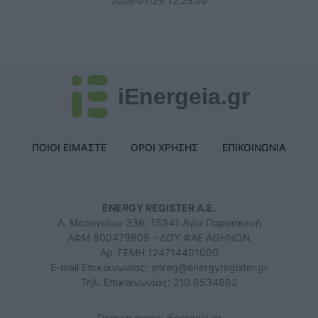
2026-07-29 12:25:00
iEnergeia.gr
ΠΟΙΟΙ ΕΙΜΑΣΤΕ
ΟΡΟΙ ΧΡΗΣΗΣ
ΕΠΙΚΟΙΝΩΝΙΑ
ENERGY REGISTER Α.Ε.
Λ. Μεσογείων 336, 15341 Αγία Παρασκευή
ΑΦΜ 800479805 - ΔΟΥ ΦΑΕ ΑΘΗΝΩΝ
Αρ. ΓΕΜΗ 124714401000
E-mail Επικοινωνίας:
enreg@energyregister.gr
Τηλ. Επικοινωνίας: 210 6534882
Domain name: iEnergeia.gr