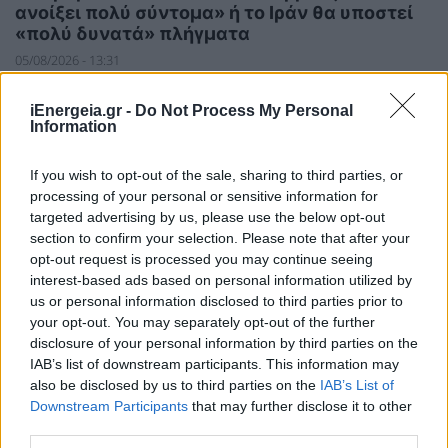
ανοίξει πολύ σύντομα» ή το Ιράν θα υποστεί
«πολύ δυνατά» πλήγματα
05/08/2026 - 13:31
iEnergeia.gr -
Do Not Process My Personal
Information
If you wish to opt-out of the sale, sharing to third parties, or
processing of your personal or sensitive information for
targeted advertising by us, please use the below opt-out
section to confirm your selection. Please note that after your
opt-out request is processed you may continue seeing
interest-based ads based on personal information utilized by
us or personal information disclosed to third parties prior to
your opt-out. You may separately opt-out of the further
disclosure of your personal information by third parties on the
IAB’s list of downstream participants. This information may
also be disclosed by us to third parties on the
IAB’s List of
ΣΥΜΒΑΤΙΚΕΣ ΠΗΓΕΣ
Downstream Participants
that may further disclose it to other
Υποχωρεί η τιμή του πετρελαίου μετά τις
third parties.
δηλώσεις του Τραμπ περί διαπραγματεύσεων