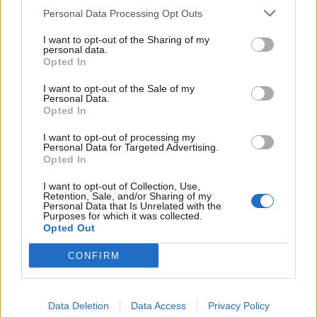
με το Ιράν
Personal Data Processing Opt Outs
03/08/2026 - 15:29
I want to opt-out of the Sharing of my
personal data.
Opted In
I want to opt-out of the Sale of my
Personal Data.
Opted In
I want to opt-out of processing my
Personal Data for Targeted Advertising.
Opted In
I want to opt-out of Collection, Use,
Retention, Sale, and/or Sharing of my
Personal Data that Is Unrelated with the
Purposes for which it was collected.
Opted Out
CONFIRM
ΚΟΣΜΟΣ
Νέα διακοπή της ηλεκτροδότησης σε εθνική
Data Deletion
Data Access
Privacy Policy
κλίμακα στην Κούβα