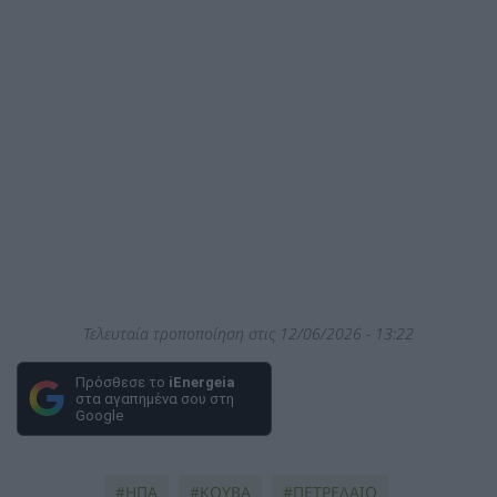
Τελευταία τροποποίηση στις 12/06/2026 - 13:22
Πρόσθεσε το
iEnergeia
στα αγαπημένα σου στη
Google
ΗΠΑ
ΚΟΥΒΑ
ΠΕΤΡΕΛΑΙΟ