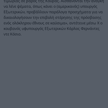
τιμωρίας σε βάρος της Κούβας. Αισθάνονται την ανάγκη
να λένε ψέματα, όπως κάνει ο (αμερικανός) υπουργός
Εξωτερικών, προβάλλουν παράλογα προσχήματα για να
δικαιολογήσουν την επιβολή στέρησης της πρόσβασης
ενός ολόκληρου έθνους σε καύσιμα», αντέτεινε μέσω X ο
κουβανός υφυπουργός Εξωτερικών Κάρλος Φερνάντες
ντε Κόσιο.