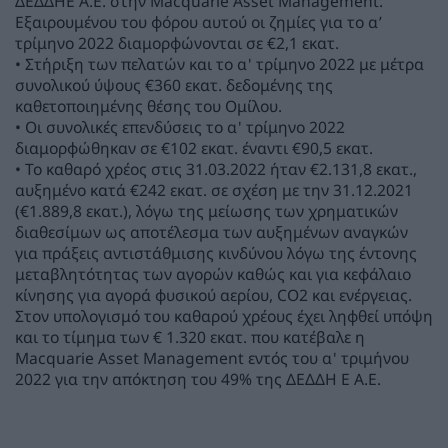
ΔΕΔΔΗΕ Α.Ε. στην Macquarie Asset Management.
Εξαιρουμένου του φόρου αυτού οι ζημίες για το α’
τρίμηνο 2022 διαμορφώνονται σε €2,1 εκατ.
• Στήριξη των πελατών και το α' τρίμηνο 2022 με μέτρα
συνολικού ύψους €360 εκατ. δεδομένης της
καθετοποιημένης θέσης του Ομίλου.
• Οι συνολικές επενδύσεις το α' τρίμηνο 2022
διαμορφώθηκαν σε €102 εκατ. έναντι €90,5 εκατ.
• Το καθαρό χρέος στις 31.03.2022 ήταν €2.131,8 εκατ.,
αυξημένο κατά €242 εκατ. σε σχέση με την 31.12.2021
(€1.889,8 εκατ.), λόγω της μείωσης των χρηματικών
διαθεσίμων ως αποτέλεσμα των αυξημένων αναγκών
για πράξεις αντιστάθμισης κινδύνου λόγω της έντονης
μεταβλητότητας των αγορών καθώς και για κεφάλαιο
κίνησης για αγορά φυσικού αερίου, CΟ2 και ενέργειας.
Στον υπολογισμό του καθαρού χρέους έχει ληφθεί υπόψη
και το τίμημα των € 1.320 εκατ. που κατέβαλε η
Macquarie Asset Management εντός του α' τριμήνου
2022 για την απόκτηση του 49% της ΔΕΔΔΗ Ε Α.Ε.