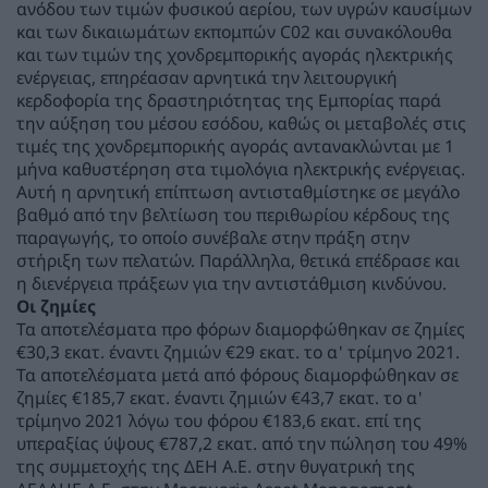
ανόδου των τιμών φυσικού αερίου, των υγρών καυσίμων
και των δικαιωμάτων εκπομπών C02 και συνακόλουθα
και των τιμών της χονδρεμπορικής αγοράς ηλεκτρικής
ενέργειας, επηρέασαν αρνητικά την λειτουργική
κερδοφορία της δραστηριότητας της Εμπορίας παρά
την αύξηση του μέσου εσόδου, καθώς οι μεταβολές στις
τιμές της χονδρεμπορικής αγοράς αντανακλώνται με 1
μήνα καθυστέρηση στα τιμολόγια ηλεκτρικής ενέργειας.
Αυτή η αρνητική επίπτωση αντισταθμίστηκε σε μεγάλο
βαθμό από την βελτίωση του περιθωρίου κέρδους της
παραγωγής, το οποίο συνέβαλε στην πράξη στην
στήριξη των πελατών. Παράλληλα, θετικά επέδρασε και
η διενέργεια πράξεων για την αντιστάθμιση κινδύνου.
Οι ζημίες
Τα αποτελέσματα προ φόρων διαμορφώθηκαν σε ζημίες
€30,3 εκατ. έναντι ζημιών €29 εκατ. το α' τρίμηνο 2021.
Τα αποτελέσματα μετά από φόρους διαμορφώθηκαν σε
ζημίες €185,7 εκατ. έναντι ζημιών €43,7 εκατ. το α'
τρίμηνο 2021 λόγω του φόρου €183,6 εκατ. επί της
υπεραξίας ύψους €787,2 εκατ. από την πώληση του 49%
της συμμετοχής της ΔΕΗ Α.Ε. στην θυγατρική της