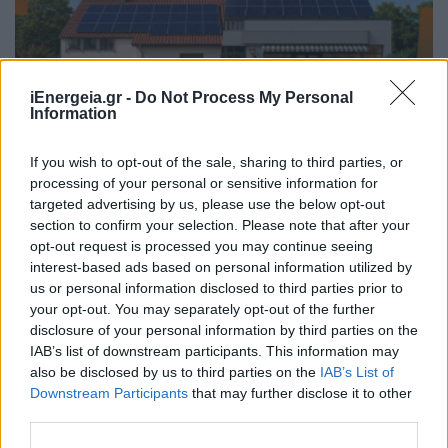
iEnergeia.gr -
Do Not Process My Personal
Information
ΑΝΑΝΕΩΣΙΜΕΣ ΠΗΓΕΣ ΕΝΕΡΓΕΙΑΣ
If you wish to opt-out of the sale, sharing to third parties, or
ΔΕΗ: Φωτοβολταϊκά συστήματα για το σπίτι
processing of your personal or sensitive information for
και την επιχείρηση χωρίς κόστος εξοπλισμού
targeted advertising by us, please use the below opt-out
09/07/2026 - 13:13
section to confirm your selection. Please note that after your
opt-out request is processed you may continue seeing
interest-based ads based on personal information utilized by
us or personal information disclosed to third parties prior to
your opt-out. You may separately opt-out of the further
disclosure of your personal information by third parties on the
IAB’s list of downstream participants. This information may
also be disclosed by us to third parties on the
IAB’s List of
Downstream Participants
that may further disclose it to other
third parties.