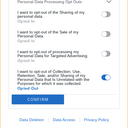
Personal Data Processing Opt Outs
I want to opt-out of the Sharing of my
ΧΡΗΣΤΙΚΑ
personal data.
Opted In
energyoutloud.gr: Ο απόλυτος ψηφιακός
προορισμός για μουσική, πολιτισμό και
I want to opt-out of the Sale of my
αθλητισμό με την ενέργεια της ΔΕΗ
Personal Data.
Opted In
08/07/2026 - 10:40
I want to opt-out of processing my
Personal Data for Targeted Advertising.
Opted In
I want to opt-out of Collection, Use,
Retention, Sale, and/or Sharing of my
Personal Data that Is Unrelated with the
Purposes for which it was collected.
Opted Out
CONFIRM
Data Deletion
Data Access
Privacy Policy