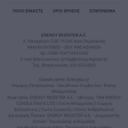
ΠΟΙΟΙ ΕΙΜΑΣΤΕ
ΟΡΟΙ ΧΡΗΣΗΣ
ΕΠΙΚΟΙΝΩΝΙΑ
ENERGY REGISTER Α.Ε.
Λ. Μεσογείων 336, 15341 Αγία Παρασκευή
ΑΦΜ 800479805 - ΔΟΥ ΦΑΕ ΑΘΗΝΩΝ
Αρ. ΓΕΜΗ 124714401000
E-mail Επικοινωνίας:
enreg@energyregister.gr
Τηλ. Επικοινωνίας: 210 6534882
Domain name: iEnergeia.gr
Νόμιμος Εκπρόσωπος - Διευθύνων Σύμβουλος: Φώτης
Μπορμπόλης
Ιδιοκτησία: ENERGY REGISTER Α.Ε. - Μέτοχοι: TAM ENERGY
CONSULTANTS LTD / Ελένη Μπορμπόλη / Γιώργος
Δεληγιάννης / Γιώτα Ευαγγελή / Νίκος Ανδριόπουλος
Δικαιούχος Domain: ENERGY REGISTER Α.Ε. - Διαχειριστής
Domain: Παναγιώτης Ευθυμιάδης
Διευθυντής Ιστοσελίδας: Παναγιώτης Ευθυμιάδης