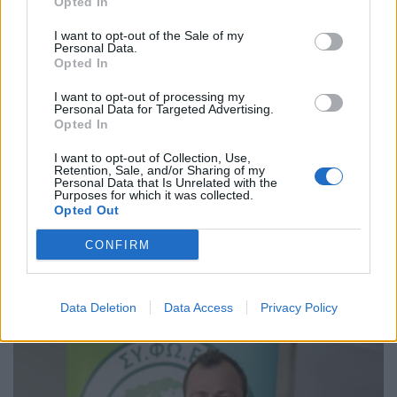
Opted In
I want to opt-out of the Sale of my
Personal Data.
Opted In
I want to opt-out of processing my
Personal Data for Targeted Advertising.
Opted In
I want to opt-out of Collection, Use,
Retention, Sale, and/or Sharing of my
Personal Data that Is Unrelated with the
Purposes for which it was collected.
ΑΝΑΝΕΩΣΙΜΕΣ ΠΗΓΕΣ ΕΝΕΡΓΕΙΑΣ
Opted Out
Στην Κομισιόν προσέφυγε ο ΣΥΦΩΕΛ για
περικοπές και αρνητικές τιμές στα
CONFIRM
φωτοβολταϊκά και τις στρεβλώσεις στην
αγορά ηλεκτρικής ενέργειας
31/07/2026 - 14:50
Data Deletion
Data Access
Privacy Policy