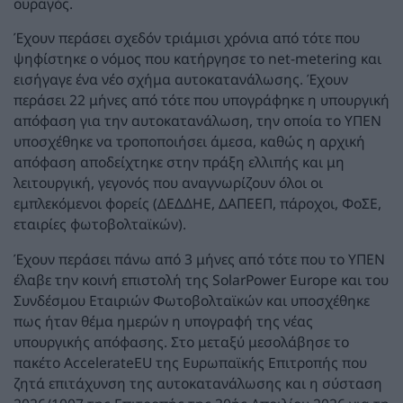
ουραγός.
Έχουν περάσει σχεδόν τριάμισι χρόνια από τότε που
ψηφίστηκε ο νόμος που κατήργησε το net-metering και
εισήγαγε ένα νέο σχήμα αυτοκατανάλωσης. Έχουν
περάσει 22 μήνες από τότε που υπογράφηκε η υπουργική
απόφαση για την αυτοκατανάλωση, την οποία το ΥΠΕΝ
υποσχέθηκε να τροποποιήσει άμεσα, καθώς η αρχική
απόφαση αποδείχτηκε στην πράξη ελλιπής και μη
λειτουργική, γεγονός που αναγνωρίζουν όλοι οι
εμπλεκόμενοι φορείς (ΔΕΔΔΗΕ, ΔΑΠΕΕΠ, πάροχοι, ΦοΣΕ,
εταιρίες φωτοβολταϊκών).
Έχουν περάσει πάνω από 3 μήνες από τότε που το ΥΠΕΝ
έλαβε την κοινή επιστολή της SolarPower Europe και του
Συνδέσμου Εταιριών Φωτοβολταϊκών και υποσχέθηκε
πως ήταν θέμα ημερών η υπογραφή της νέας
υπουργικής απόφασης. Στο μεταξύ μεσολάβησε το
πακέτο AccelerateEU της Ευρωπαϊκής Επιτροπής που
ζητά επιτάχυνση της αυτοκατανάλωσης και η σύσταση