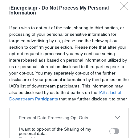
iEnergeia.gr -
Do Not Process My Personal
Information
If you wish to opt-out of the sale, sharing to third parties, or
processing of your personal or sensitive information for
targeted advertising by us, please use the below opt-out
section to confirm your selection. Please note that after your
opt-out request is processed you may continue seeing
interest-based ads based on personal information utilized by
us or personal information disclosed to third parties prior to
ΑΠΟΘΗΚΕΥΣΗ
your opt-out. You may separately opt-out of the further
ΣΥΦΩΕΛ: Χάθηκαν 153,74 εκατ. ευρώ για τις
disclosure of your personal information by third parties on the
μπαταρίες – Μεγάλη απώλεια για τις μικρές
IAB’s list of downstream participants. This information may
επιχειρήσεις
also be disclosed by us to third parties on the
IAB’s List of
07/08/2026 - 13:11
Downstream Participants
that may further disclose it to other
third parties.
Personal Data Processing Opt Outs
I want to opt-out of the Sharing of my
personal data.