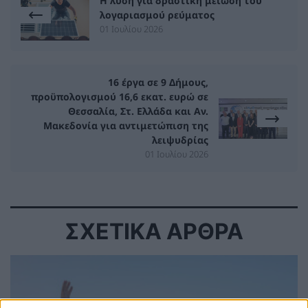
Η λύση για δραστική μείωση του
λογαριασμού ρεύματος
01 Ιουλίου 2026
16 έργα σε 9 Δήμους,
προϋπολογισμού 16,6 εκατ. ευρώ σε
Θεσσαλία, Στ. Ελλάδα και Αν.
Μακεδονία για αντιμετώπιση της
λειψυδρίας
01 Ιουλίου 2026
ΣΧΕΤΙΚΑ ΑΡΘΡΑ