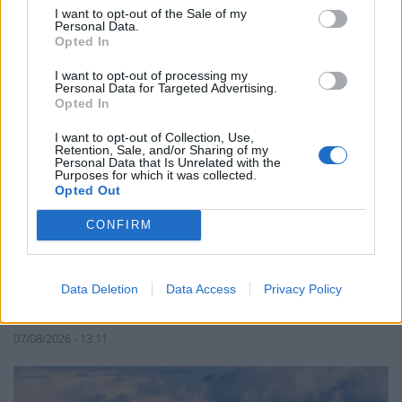
I want to opt-out of the Sale of my
Personal Data.
Opted In
I want to opt-out of processing my
Personal Data for Targeted Advertising.
Opted In
I want to opt-out of Collection, Use,
Retention, Sale, and/or Sharing of my
Personal Data that Is Unrelated with the
Purposes for which it was collected.
Opted Out
CONFIRM
ΑΠΟΘΗΚΕΥΣΗ
ΣΥΦΩΕΛ: Χάθηκαν 153,74 εκατ. ευρώ για τις
Data Deletion
Data Access
Privacy Policy
μπαταρίες – Μεγάλη απώλεια για τις μικρές
επιχειρήσεις
07/08/2026 - 13:11