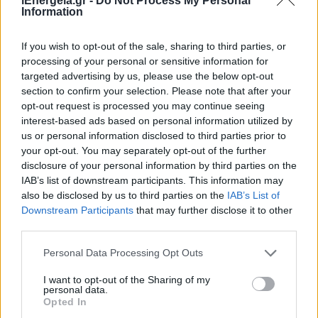
iEnergeia.gr -
Do Not Process My Personal
Information
Η Ευρώπη χρειάζεται στόχο για τις
ΑΠΕ έως το 2040 – Κίνδυνος να
If you wish to opt-out of the sale, sharing to third parties, or
χαθούν η ενεργειακή ασφάλεια, οι
processing of your personal or sensitive information for
επενδύσεις και η βιομηχανική της
targeted advertising by us, please use the below opt-out
ηγεσία
section to confirm your selection. Please note that after your
25 Ιουνίου 2026
opt-out request is processed you may continue seeing
interest-based ads based on personal information utilized by
us or personal information disclosed to third parties prior to
AKTOR: ΑΜΚ 650 εκατ. ευρώ- Το
your opt-out. You may separately opt-out of the further
σχέδιο Εξάρχου για καθετοποίηση
disclosure of your personal information by third parties on the
στην ενέργεια, ΑΠΕ, μπαταρίες και
IAB’s list of downstream participants. This information may
προμήθεια ρεύματος
also be disclosed by us to third parties on the
IAB’s List of
26 Ιουνίου 2026
Downstream Participants
that may further disclose it to other
third parties.
Personal Data Processing Opt Outs
ΣΧΕΤΙΚΑ ΑΡΘΡΑ
I want to opt-out of the Sharing of my
personal data.
Opted In