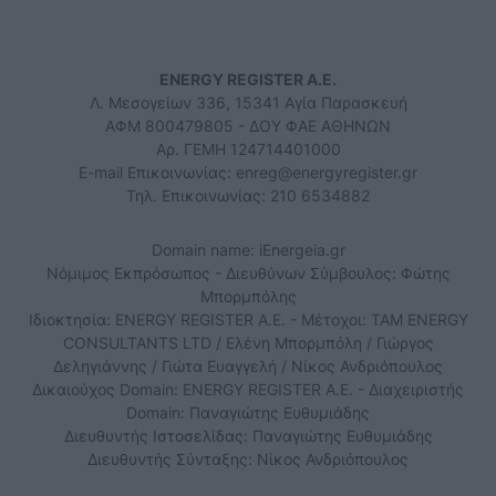
ENERGY REGISTER Α.Ε.
Λ. Μεσογείων 336, 15341 Αγία Παρασκευή
ΑΦΜ 800479805 - ΔΟΥ ΦΑΕ ΑΘΗΝΩΝ
Αρ. ΓΕΜΗ 124714401000
E-mail Επικοινωνίας:
enreg@energyregister.gr
Τηλ. Επικοινωνίας: 210 6534882
Domain name: iEnergeia.gr
Νόμιμος Εκπρόσωπος - Διευθύνων Σύμβουλος: Φώτης
Μπορμπόλης
Ιδιοκτησία: ENERGY REGISTER Α.Ε. - Μέτοχοι: TAM ENERGY
CONSULTANTS LTD / Ελένη Μπορμπόλη / Γιώργος
Δεληγιάννης / Γιώτα Ευαγγελή / Νίκος Ανδριόπουλος
Δικαιούχος Domain: ENERGY REGISTER Α.Ε. - Διαχειριστής
Domain: Παναγιώτης Ευθυμιάδης
Διευθυντής Ιστοσελίδας: Παναγιώτης Ευθυμιάδης
Διευθυντής Σύνταξης: Νίκος Ανδριόπουλος