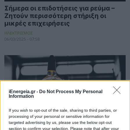
Σήμερα οι επιδοτήσεις για ρεύμα –
Ζητούν περισσότερη στήριξη οι
μικρές επιχειρήσεις
ΗΛΕΚΤΡΙΣΜΟΣ
06/03/2025 - 07:58
iEnergeia.gr -
Do Not Process My Personal
Information
If you wish to opt-out of the sale, sharing to third parties, or
processing of your personal or sensitive information for
targeted advertising by us, please use the below opt-out
Νέα Αριστερά: Άλλα 400 εκατ. ευρώ
section to confirm your selection. Please note that after your