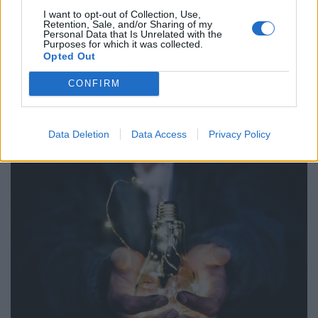
Φαύλος κύκλος για τους ιδιώτες
I want to opt-out of Collection, Use,
Retention, Sale, and/or Sharing of my
προμηθευτές η πιθανή έκτακτη
Personal Data that Is Unrelated with the
Purposes for which it was collected.
φορολόγηση της ενέργειας για τις
Opted Out
επιδοτήσεις
CONFIRM
ΗΛΕΚΤΡΙΣΜΟΣ
11/02/2025 - 08:08
Data Deletion
Data Access
Privacy Policy