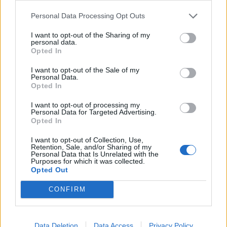
Personal Data Processing Opt Outs
I want to opt-out of the Sharing of my
personal data.
Opted In
I want to opt-out of the Sale of my
Personal Data.
Opted In
I want to opt-out of processing my
Personal Data for Targeted Advertising.
Opted In
I want to opt-out of Collection, Use,
Retention, Sale, and/or Sharing of my
Personal Data that Is Unrelated with the
Purposes for which it was collected.
Opted Out
Κοινή επιστολή των ΥΠΕΝ, Ελλάδας -
Ρουμανίας – Βουλγαρίας σε Κομισιόν
CONFIRM
για το ρεύμα
ΗΛΕΚΤΡΙΣΜΟΣ
Data Deletion
Data Access
Privacy Policy