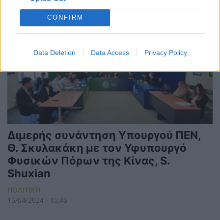
23/04/2024 - 09:41
CONFIRM
Data Deletion
Data Access
Privacy Policy
Διμερής συνάντηση Υπουργού ΠΕΝ,
Θ. Σκυλακάκη με τον Υφυπουργό
Φυσικών Πόρων της Κίνας, S.
Shuxian
ΠΟΛΙΤΙΚΗ
15/04/2024 - 15:46