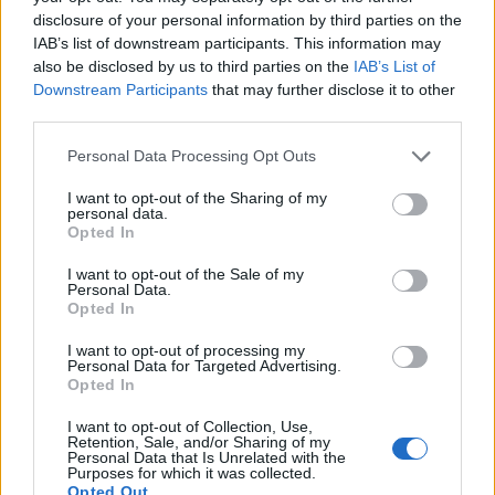
disclosure of your personal information by third parties on the
IAB’s list of downstream participants. This information may
also be disclosed by us to third parties on the
IAB’s List of
Downstream Participants
that may further disclose it to other
third parties.
Personal Data Processing Opt Outs
I want to opt-out of the Sharing of my
personal data.
Opted In
I want to opt-out of the Sale of my
Personal Data.
Opted In
Η Volvo χρησιμοποιεί βιοαέριο για να
I want to opt-out of processing my
Personal Data for Targeted Advertising.
δημιουργήσει το πρώτο της
Opted In
κλιματικά ουδέτερο εργοστάσιο στην
I want to opt-out of Collection, Use,
Κίνα
Retention, Sale, and/or Sharing of my
Personal Data that Is Unrelated with the
ΚΟΣΜΟΣ
Purposes for which it was collected.
Opted Out