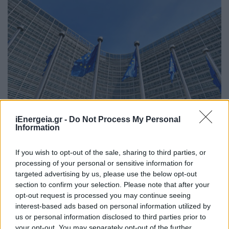
iEnergeia.gr -
Do Not Process My Personal
Information
Η ΕΕ και η Κίνα συμφωνούν να
If you wish to opt-out of the sale, sharing to third parties, or
processing of your personal or sensitive information for
επεκτείνουν τη συνεργασία τους για
targeted advertising by us, please use the below opt-out
την κυκλική οικονομία
section to confirm your selection. Please note that after your
opt-out request is processed you may continue seeing
ΠΕΡΙΒΑΛΛΟΝ
interest-based ads based on personal information utilized by
26/04/2024 - 10:22
us or personal information disclosed to third parties prior to
your opt-out. You may separately opt-out of the further