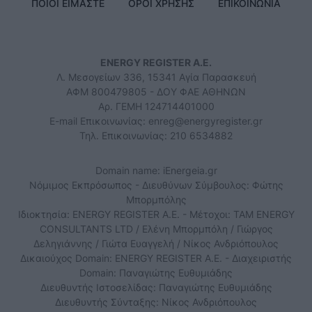
ΠΟΙΟΙ ΕΙΜΑΣΤΕ
ΟΡΟΙ ΧΡΗΣΗΣ
ΕΠΙΚΟΙΝΩΝΙΑ
ENERGY REGISTER Α.Ε.
Λ. Μεσογείων 336, 15341 Αγία Παρασκευή
ΑΦΜ 800479805 - ΔΟΥ ΦΑΕ ΑΘΗΝΩΝ
Αρ. ΓΕΜΗ 124714401000
E-mail Επικοινωνίας:
enreg@energyregister.gr
Τηλ. Επικοινωνίας: 210 6534882
Domain name: iEnergeia.gr
Νόμιμος Εκπρόσωπος - Διευθύνων Σύμβουλος: Φώτης
Μπορμπόλης
Ιδιοκτησία: ENERGY REGISTER Α.Ε. - Μέτοχοι: TAM ENERGY
CONSULTANTS LTD / Ελένη Μπορμπόλη / Γιώργος
Δεληγιάννης / Γιώτα Ευαγγελή / Νίκος Ανδριόπουλος
Δικαιούχος Domain: ENERGY REGISTER Α.Ε. - Διαχειριστής
Domain: Παναγιώτης Ευθυμιάδης
Διευθυντής Ιστοσελίδας: Παναγιώτης Ευθυμιάδης
Διευθυντής Σύνταξης: Νίκος Ανδριόπουλος