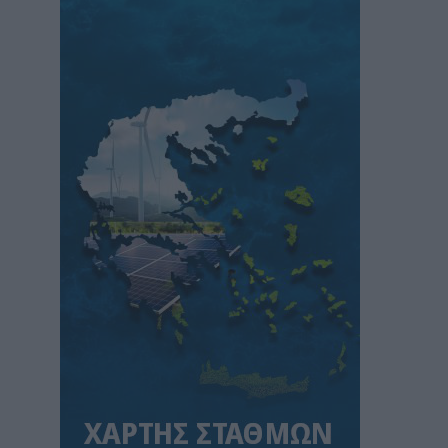
Πώς οι μύθοι γύρω από τις πυρκαγιές
κρύβουν τα αίτια και τις αυτονόητες λύσεις
ΠΕΡΙΒΑΛΛΟΝ
07/08/2026 - 08:40
Στ. Παπασταύρου: Ενεργειακή αναβάθμιση
και βελτίωση των υποδομών του
Γηροκομείου Αθηνών με 1,5 εκατ. ευρώ από
πόρους του Πράσινου Ταμείου
ΧΡΗΣΤΙΚΑ
07/08/2026 - 08:24
Γιάννης Τριήρης: «Βιομηχανία κοροϊδίας» το
Μέγαρο Μαξίμου
ΑΡΘΡΑ - ΑΝΑΛΥΣΕΙΣ
07/08/2026 - 08:01
Γιατί η επιμονή στους 18°C μπορεί να
βλάψει το κλιματιστικό σας αυτό το
καλοκαίρι
ΧΡΗΣΤΙΚΑ
07/08/2026 - 06:46
Μήπως καταστρέφετε το κινητό σας; Τα 3
λάθη που κάνουμε με το powerbank