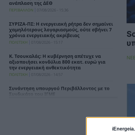
ανάπλαση της ΔΕΘ
ΠΕΡΙΒΑΛΛΟΝ
07/08/2026 - 15:36
ΣΥΡΙΖΑ-ΠΣ: Η ενεργειακή ρήτρα δεν σημαίνει
χαμηλότερους λογαριασμούς, ούτε σβήνει 7
Sc
χρόνια ενεργειακής ακρίβειας
υ
ΠΟΛΙΤΙΚΗ
07/08/2026 - 15:17
Κ. Τσουκαλάς: Η κυβέρνηση απέτυχε να
ΝΕ
αξιοποιήσει κονδύλια 800 εκατ. ευρώ για
την ενεργειακή ανθεκτικότητα
ΠΟΛΙΤΙΚΗ
07/08/2026 - 14:57
Συνάντηση υπουργού Περιβάλλοντος με το
Συνδικάτο του ΙΓΜΕ
ΧΡΗΣΤΙΚΑ
07/08/2026 - 14:29
Τιμολόγιο Αναφοράς και Χρεώσεις
Προμήθειας Προμηθευτή Καθολικής
Υπηρεσίας για τον μήνα Αύγουστο 2026
iEnergeia.
ΗΛΕΚΤΡΙΣΜΟΣ
07/08/2026 - 13:49