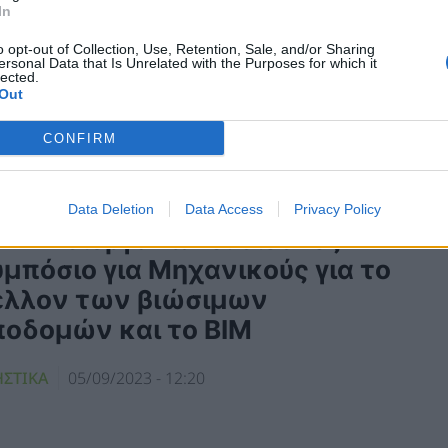
In
o opt-out of Collection, Use, Retention, Sale, and/or Sharing
ersonal Data that Is Unrelated with the Purposes for which it
lected.
Out
CONFIRM
Data Deletion
Data Access
Privacy Policy
ο ΤΕΕ διοργανώνει διεθνές
μπόσιο για Μηχανικούς για το
έλλον των βιώσιμων
ποδομών και το BIM
ΗΣΤΙΚΑ
05/09/2023 - 12:20