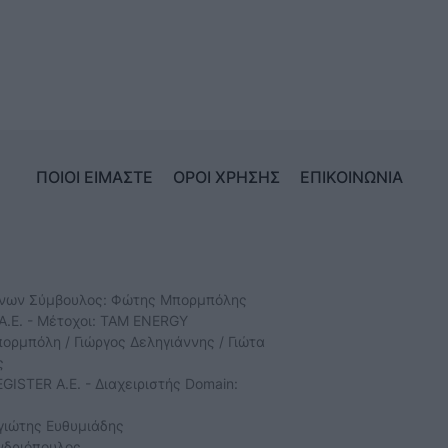
ΠΟΙΟΙ ΕΙΜΑΣΤΕ
ΟΡΟΙ ΧΡΗΣΗΣ
ΕΠΙΚΟΙΝΩΝΙΑ
ύνων Σύμβουλος: Φώτης Μπορμπόλης
Α.Ε. - Μέτοχοι: TAM ENERGY
ρμπόλη / Γιώργος Δεληγιάννης / Γιώτα
ς
GISTER Α.Ε. - Διαχειριστής Domain:
γιώτης Ευθυμιάδης
νδριόπουλος