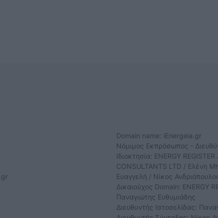
Domain name: iEnergeia.gr
Νόμιμος Εκπρόσωπος - Διευθ
Ιδιοκτησία: ENERGY REGISTER 
CONSULTANTS LTD / Ελένη Μπο
.gr
Ευαγγελή / Νίκος Ανδριόπουλο
Δικαιούχος Domain: ENERGY RE
Παναγιώτης Ευθυμιάδης
Διευθυντής Ιστοσελίδας: Πανα
Διευθυντής Σύνταξης: Νίκος Α