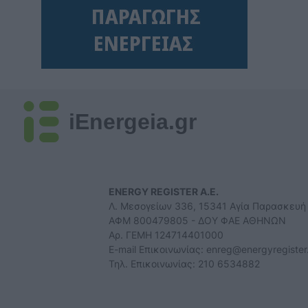
ΧΡΗΣΤΙΚΑ
07/08/2026 - 06:45
Μητσοτάκης: 700 εκατ. ευρώ για τη μείωση
του ενεργειακού κόστους και την
ενεργειακή αναβάθμιση της μεταποίησης ως
το 2030
ΠΟΛΙΤΙΚΗ
06/08/2026 - 15:08
iEnergeia.gr
Κ. Χατζηδάκης: Στον κάλαθο των αχρήστων
οι αμφισβητήσεις για το καλώδιο της
ηλεκτρικής διασύνδεσης Ελλάδας-Κύπρου
ΠΟΛΙΤΙΚΗ
06/08/2026 - 14:37
ENERGY REGISTER Α.Ε.
SOWISE+: Επιστημονική πρόοδος και
Λ. Μεσογείων 336, 15341 Αγία Παρασκευή
καινοτομία για μια κυκλική οικονομία στην
ΑΦΜ 800479805 - ΔΟΥ ΦΑΕ ΑΘΗΝΩΝ
πράξη
Αρ. ΓΕΜΗ 124714401000
ΠΕΡΙΒΑΛΛΟΝ
06/08/2026 - 13:59
E-mail Επικοινωνίας:
enreg@energyregister
Τηλ. Επικοινωνίας: 210 6534882
Κουκουλόπουλος: Τελευταία η Δυτική
Μακεδονία στους μόνιμους διορισμούς
εκπαιδευτικών – Πήγε “περίπατο” η Ρήτρα