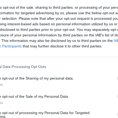
to opt-out of the sale, sharing to third parties, or processing of your per
formation for targeted advertising by us, please use the below opt-out s
r selection. Please note that after your opt-out request is processed y
eing interest-based ads based on personal information utilized by us or
disclosed to third parties prior to your opt-out. You may separately opt-
Επ: 500 εκατ. ευρώ για τη
losure of your personal information by third parties on the IAB’s list of
Η
. This information may also be disclosed by us to third parties on the
IA
ρηματοδότηση βιώσιμων
Participants
that may further disclose it to other third parties.
ποδομών σε όλη την Ελλάδα
ΗΣΤΙΚΑ
18/06/2025 - 13:01
l Data Processing Opt Outs
Π
o opt-out of the Sharing of my personal data.
In
o opt-out of the Sale of my Personal Data.
In
to opt-out of processing my Personal Data for Targeted
ing.