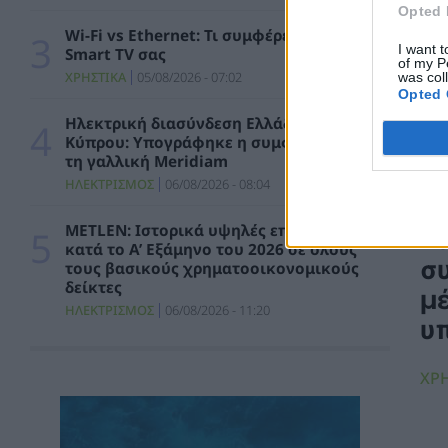
Ειδικό Χωροταξικό Πλαίσιο για τον
Opted 
Τουρισμό: Στρατηγικό εργαλείο για
Wi-Fi vs Ethernet: Τι συμφέρει για τη
οργανωμένη, ισόρροπη και βιώσιμη
I want t
Smart TV σας
τουριστική ανάπτυξη
of my P
ΧΡΗΣΤΙΚΑ
05/08/2026 - 07:02
was col
ΠΟΛΙΤΙΚΗ
07/08/2026 - 10:47
Opted 
Ηλεκτρική διασύνδεση Ελλάδας –
Απολογισμός Γ. Μανιάτη για τον δεύτερο
Κύπρου: Υπογράφηκε η συμφωνία με
χρόνο της θητείας του στο Ευρωπαϊκό
τη γαλλική Meridiam
Κοινοβούλιο
ΗΛΕΚΤΡΙΣΜΟΣ
06/08/2026 - 08:04
ΠΟΛΙΤΙΚΗ
07/08/2026 - 10:44
METLEN: Ιστορικά υψηλές επιδόσεις
Δήλωση του Υπουργού Ενέργειας Κύπρου
Τ
κατά το Α’ Εξάμηνο του 2026 σε όλους
για την είσοδο Meridiam στην ηλεκτρική
συ
τους βασικούς χρηματοοικονομικούς
διασύνδεση Great Sea Interconnector
δείκτες
μ
ΠΟΛΙΤΙΚΗ
07/08/2026 - 09:32
ΗΛΕΚΤΡΙΣΜΟΣ
06/08/2026 - 11:20
υ
Θετικό βήμα η επανενεργοποίηση της
Κυβερνητικής Επιτροπής Βιομηχανίας – Η
ΧΡ
βιομηχανία ξανά στο επίκεντρο της
κυβερνητικής πολιτικής
ΚΑΤΑΣΚΕΥΕΣ
07/08/2026 - 08:58