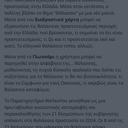
προστασίας στην Ελλάδα. Μέσα στον ιστότοπο, ο
πολίτης βλέπει το θέμα “Θάλασσα” με μια νέα ματιά.
Μέσα από τον
διαδραστικό χάρτη
μπορεί να
εξερευνήσει τις θαλάσσιες προστατευόμενες περιοχές
ανά την Ελλάδα: πού βρίσκονται, τι σημαίνει το ότι είναι
προστατευόμενες, τι ζει και τι προστατεύεται εκεί και
γιατί. Το ελληνικό θαλάσσιο τοπίο, αλλιώς.
Μέσα από το
Γλωσσάρι
η χρήστρια μπορεί να
περιηγηθεί στην αλφάβητο της… θάλασσας,
μαθαίνοντας τη συχνά δύσκολη ορολογία που διέπει τις
συζητήσεις για τη θάλασσα: τι θα πει βιοποικιλότητα, τι
είναι το Σύμφωνο για τους Ωκεανούς, τι ακριβώς είναι τα
θαλάσσια καταφύγια;
Το Παρατηρητήριο WeSeaYou γεννήθηκε ως μια
πρωτοβουλία ουσιαστικής καταγραφής και
παρακολούθησης των 21 δεσμεύσεων της κυβέρνησης
απέναντι στη θαλάσσια προστασία το 2024. Οι 8 από τις
21 δεσμεύσεις που αφορούν τα θαλάσσια πάρκα