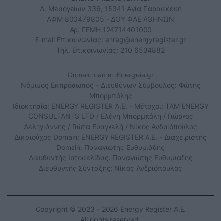
Λ. Μεσογείων 336, 15341 Αγία Παρασκευή
ΑΦΜ 800479805 - ΔΟΥ ΦΑΕ ΑΘΗΝΩΝ
Αρ. ΓΕΜΗ 124714401000
E-mail Επικοινωνίας:
enreg@energyregister.gr
Τηλ. Επικοινωνίας: 210 6534882
Domain name: iEnergeia.gr
Νόμιμος Εκπρόσωπος - Διευθύνων Σύμβουλος: Φώτης
Μπορμπόλης
Ιδιοκτησία: ENERGY REGISTER Α.Ε. - Μέτοχοι: TAM ENERGY
CONSULTANTS LTD / Ελένη Μπορμπόλη / Γιώργος
Δεληγιάννης / Γιώτα Ευαγγελή / Νίκος Ανδριόπουλος
Δικαιούχος Domain: ENERGY REGISTER Α.Ε. - Διαχειριστής
Domain: Παναγιώτης Ευθυμιάδης
Διευθυντής Ιστοσελίδας: Παναγιώτης Ευθυμιάδης
Διευθυντής Σύνταξης: Νίκος Ανδριόπουλος
Copyright © 2023 - 2026 Energy Register Α.Ε.
All rights reserved.