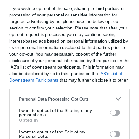
If you wish to opt-out of the sale, sharing to third parties, or
processing of your personal or sensitive information for
targeted advertising by us, please use the below opt-out
section to confirm your selection. Please note that after your
opt-out request is processed you may continue seeing
interest-based ads based on personal information utilized by
us or personal information disclosed to third parties prior to
your opt-out. You may separately opt-out of the further
disclosure of your personal information by third parties on the
IAB’s list of downstream participants. This information may
also be disclosed by us to third parties on the
IAB’s List of
Downstream Participants
that may further disclose it to other
third parties.
ΠΕΡΙΒΑΛΛΟΝ
Πώς οι μύθοι γύρω από τις πυρκαγιές
Personal Data Processing Opt Outs
κρύβουν τα αίτια και τις αυτονόητες λύσεις
I want to opt-out of the Sharing of my
07/08/2026 - 08:40
personal data.
Opted In
I want to opt-out of the Sale of my
Personal Data.