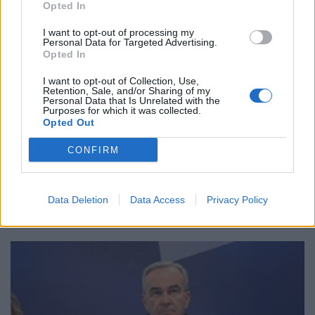
Opted In
I want to opt-out of processing my
Personal Data for Targeted Advertising.
Opted In
I want to opt-out of Collection, Use,
Retention, Sale, and/or Sharing of my
Personal Data that Is Unrelated with the
Purposes for which it was collected.
Opted Out
CONFIRM
ΠΕΡΙΒΑΛΛΟΝ
Η Νότια Ευρώπη φλέγεται, ενώ οι ηγέτες της
ΕΕ αποδυναμώνουν τη φυσική μας ασπίδα
Data Deletion
Data Access
Privacy Policy
04/08/2026 - 14:40