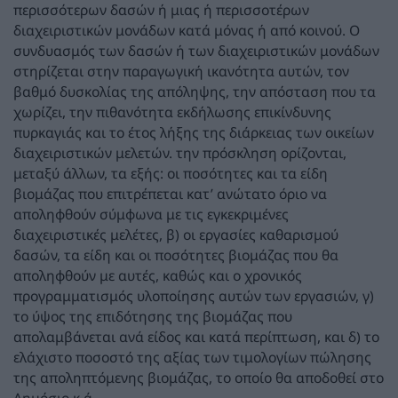
περισσότερων δασών ή μιας ή περισσοτέρων
διαχειριστικών μονάδων κατά μόνας ή από κοινού. Ο
συνδυασμός των δασών ή των διαχειριστικών μονάδων
στηρίζεται στην παραγωγική ικανότητα αυτών, τον
βαθμό δυσκολίας της απόληψης, την απόσταση που τα
χωρίζει, την πιθανότητα εκδήλωσης επικίνδυνης
πυρκαγιάς και το έτος λήξης της διάρκειας των οικείων
διαχειριστικών μελετών. την πρόσκληση ορίζονται,
μεταξύ άλλων, τα εξής: οι ποσότητες και τα είδη
βιομάζας που επιτρέπεται κατ’ ανώτατο όριο να
αποληφθούν σύμφωνα με τις εγκεκριμένες
διαχειριστικές μελέτες, β) οι εργασίες καθαρισμού
δασών, τα είδη και οι ποσότητες βιομάζας που θα
αποληφθούν με αυτές, καθώς και ο χρονικός
προγραμματισμός υλοποίησης αυτών των εργασιών, γ)
το ύψος της επιδότησης της βιομάζας που
απολαμβάνεται ανά είδος και κατά περίπτωση, και δ) το
ελάχιστο ποσοστό της αξίας των τιμολογίων πώλησης
της αποληπτόμενης βιομάζας, το οποίο θα αποδοθεί στο
Δημόσιο κ.ά.