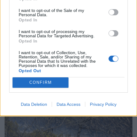
I want to opt-out of the Sale of my
Personal Data.
Opted In
I want to opt-out of processing my
Personal Data for Targeted Advertising.
Opted In
I want to opt-out of Collection, Use,
Retention, Sale, and/or Sharing of my
Personal Data that Is Unrelated with the
ΠΟΛΙΤΙΚΗ
Purposes for which it was collected.
Opted Out
Γ. Μανιάτης: Η Κυβέρνηση θεατής στον
αφανισμό των δασών ελάτης ολόκληρης της
CONFIRM
χώρας
29/09/2025 - 15:34
Data Deletion
Data Access
Privacy Policy