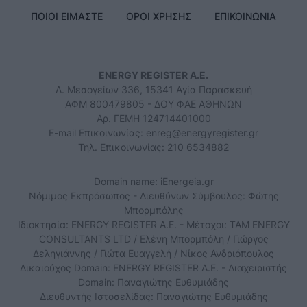
ΠΟΙΟΙ ΕΙΜΑΣΤΕ
ΟΡΟΙ ΧΡΗΣΗΣ
ΕΠΙΚΟΙΝΩΝΙΑ
ENERGY REGISTER Α.Ε.
Λ. Μεσογείων 336, 15341 Αγία Παρασκευή
ΑΦΜ 800479805 - ΔΟΥ ΦΑΕ ΑΘΗΝΩΝ
Αρ. ΓΕΜΗ 124714401000
E-mail Επικοινωνίας:
enreg@energyregister.gr
Τηλ. Επικοινωνίας: 210 6534882
Domain name: iEnergeia.gr
Νόμιμος Εκπρόσωπος - Διευθύνων Σύμβουλος: Φώτης
Μπορμπόλης
Ιδιοκτησία: ENERGY REGISTER Α.Ε. - Μέτοχοι: TAM ENERGY
CONSULTANTS LTD / Ελένη Μπορμπόλη / Γιώργος
Δεληγιάννης / Γιώτα Ευαγγελή / Νίκος Ανδριόπουλος
Δικαιούχος Domain: ENERGY REGISTER Α.Ε. - Διαχειριστής
Domain: Παναγιώτης Ευθυμιάδης
Διευθυντής Ιστοσελίδας: Παναγιώτης Ευθυμιάδης