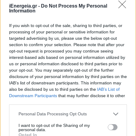
iEnergeia.gr -
Do Not Process My Personal
Information
If you wish to opt-out of the sale, sharing to third parties, or
processing of your personal or sensitive information for
targeted advertising by us, please use the below opt-out
section to confirm your selection. Please note that after your
opt-out request is processed you may continue seeing
interest-based ads based on personal information utilized by
us or personal information disclosed to third parties prior to
your opt-out. You may separately opt-out of the further
ΠΕΡΙΒΑΛΛΟΝ
disclosure of your personal information by third parties on the
Σταύρος Παπασταύρου: Τα δάση είναι το
IAB’s list of downstream participants. This information may
φυσικό μας κεφάλαιο και η κληρονομιά μας
also be disclosed by us to third parties on the
IAB’s List of
για τις επόμενες γενιές
Downstream Participants
that may further disclose it to other
23/03/2026 - 11:59
third parties.
Personal Data Processing Opt Outs
I want to opt-out of the Sharing of my
personal data.
Opted In