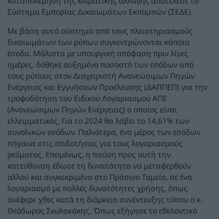
καταπολέμηση της κλιματικής αλλαγής αποτέλεσε το
Σύστημα Εμπορίας Δικαιωμάτων Εκπομπών (ΣΕΔΕ).
Με βάση αυτό σύστημα από τους πλειστηριασμούς
δικαιωμάτων των ρύπων συγκεντρώνονται κάποια
έσοδα. Μάλιστα με υπουργική απόφαση πριν λίγες
ημέρες, δόθηκε αυξημένο ποσοστό των εσόδων από
τους ρύπους στον Διαχειριστή Ανανεώσιμων Πηγών
Ενέργειας και Εγγυήσεων Προέλευσης (ΔΑΠΠΕΠ) για την
τροφοδότηση του Ειδικού Λογαριασμού ΑΠΕ
(Ανανεώσιμων Πηγών Ενέργειας) ο οποίος είναι
ελλειμματικός. Για το 2024 θα λάβει το 14,61% των
συνολικών εσόδων. Παλιότερα, ένα μέρος των εσόδων
πήγαινε στις επιδοτήσεις για τους λογαριασμούς
ρεύματος. Επομένως, η παύση προς αυτή την
κατεύθυνση έδωσε τη δυνατότητα να μεταφερθούν
αλλού και συγκεκριμένα στο Πράσινο Ταμείο, σε ένα
λογαριασμό με πολλές δυνατότητες χρήσης, όπως
ανέφερε χθες κατά τη διάρκεια συνέντευξης τύπου ο κ.
Θεόδωρος Σκυλακάκης. Όπως εξήγησε το εθελοντικό