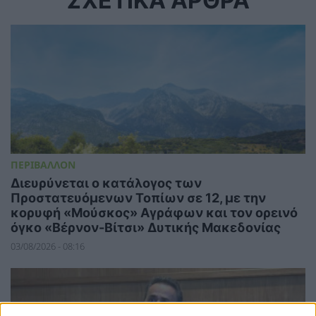
ΣΧΕΤΙΚΑ ΑΡΘΡΑ
ΠΕΡΙΒΑΛΛΟΝ
Διευρύνεται ο κατάλογος των
Προστατευόμενων Τοπίων σε 12, με την
κορυφή «Μούσκος» Αγράφων και τον ορεινό
όγκο «Βέρνον-Βίτσι» Δυτικής Μακεδονίας
03/08/2026 - 08:16