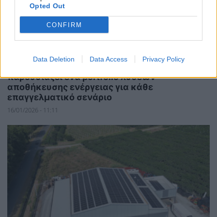
Opted Out
CONFIRM
ΧΡΗΣΤΙΚΑ
Data Deletion
Data Access
Privacy Policy
Διαδικτυακό σεμινάριο: Η Sungrow
παρουσιάζει ένα portfolio λύσεων
αποθήκευσης ενέργειας για κάθε
επαγγελματικό σενάριο
16/01/2026 - 11:11