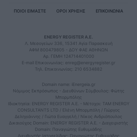
ΠΟΙΟΙ ΕΙΜΑΣΤΕ
ΟΡΟΙ ΧΡΗΣΗΣ
ΕΠΙΚΟΙΝΩΝΙΑ
ENERGY REGISTER Α.Ε.
Λ. Μεσογείων 336, 15341 Αγία Παρασκευή
ΑΦΜ 800479805 - ΔΟΥ ΦΑΕ ΑΘΗΝΩΝ
Αρ. ΓΕΜΗ 124714401000
E-mail Επικοινωνίας:
enreg@energyregister.gr
Τηλ. Επικοινωνίας: 210 6534882
Domain name: iEnergeia.gr
Νόμιμος Εκπρόσωπος - Διευθύνων Σύμβουλος: Φώτης
Μπορμπόλης
Ιδιοκτησία: ENERGY REGISTER Α.Ε. - Μέτοχοι: TAM ENERGY
CONSULTANTS LTD / Ελένη Μπορμπόλη / Γιώργος
Δεληγιάννης / Γιώτα Ευαγγελή / Νίκος Ανδριόπουλος
Δικαιούχος Domain: ENERGY REGISTER Α.Ε. - Διαχειριστής
Domain: Παναγιώτης Ευθυμιάδης
Διευθυντής Ιστοσελίδας: Παναγιώτης Ευθυμιάδης