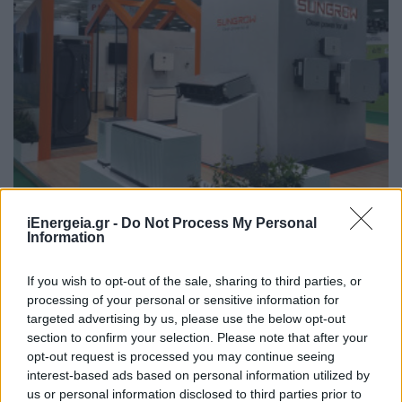
iEnergeia.gr -
Do Not Process My Personal
ΑΝΑΝΕΩΣΙΜΕΣ ΠΗΓΕΣ ΕΝΕΡΓΕΙΑΣ
Information
Renewable EnergyTech 2026: Η Sungrow
αναδεικνύει τις νέες λύσεις για
If you wish to opt-out of the sale, sharing to third parties, or
φωτοβολταϊκά και συστήματα αποθήκευση
processing of your personal or sensitive information for
ενέργειας
targeted advertising by us, please use the below opt-out
section to confirm your selection. Please note that after your
19/03/2026 - 10:43
opt-out request is processed you may continue seeing
interest-based ads based on personal information utilized by
us or personal information disclosed to third parties prior to