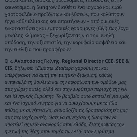
καινοτομία, η Sungrow διαθέτει ένα ισχυρό και ευρύ
χαρτοφυλάκιο προϊόντων και λύσεων, που καλύπτουν
έργα κάθε κλίμακας και απαιτήσεων – από οικιακές
εγκαταστάσεις και εμπορικές εφαρμογές (C&I) έως έργα
μεγάλης κλίμακας – ξεχωρίζοντας για την υψηλή
απόδοση, την αξιοπιστία, την κορυφαία ασφάλεια και
την ευελιξία που προσφέρουν.
Ο κ.
Αναστάσιος Γκίνης,
Regional
Director
CEE
,
SEE
&
CIS
, δήλωσε: «
Είμαστε ιδιαίτερα χαρούμενοι και
υπερήφανοι για αυτή την τιμητική διάκριση, καθώς
αντανακλά τη δουλειά και την αφοσίωση των ομάδων μας
στις χώρες αυτές, αλλά και στην ευρύτερη περιοχή της ΝΑ
και Κεντρικής Ευρώπης. Το βραβείο αυτό αποτελεί για εμάς
και ένα ισχυρό κίνητρο για να συνεχίσουμε με το ίδιο
πάθος, με συνέπεια και αισιοδοξία τις δραστηριότητές μας
στις περιοχές αυτές, ώστε να συνεχίσει η
Sungrow
να
αποτελεί σημείο αναφοράς στον κλάδο, διατηρώντας την
ηγετική της θέση στον τομέα των ΑΠΕ στην ευρύτερη