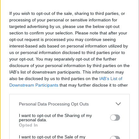
If you wish to opt-out of the sale, sharing to third parties, or
processing of your personal or sensitive information for
targeted advertising by us, please use the below opt-out
ΗΛΕΚΤΡΙΣΜΟΣ
section to confirm your selection. Please note that after your
Λογαριασμοί ρεύματος: Οι εκλογές
opt-out request is processed you may continue seeing
προστίθενται στους παράγοντες που
interest-based ads based on personal information utilized by
διαμορφώνουν τα τιμολόγια
us or personal information disclosed to third parties prior to
your opt-out. You may separately opt-out of the further
03/08/2026 - 11:33
disclosure of your personal information by third parties on the
IAB’s list of downstream participants. This information may
also be disclosed by us to third parties on the
IAB’s List of
Downstream Participants
that may further disclose it to other
third parties.
Personal Data Processing Opt Outs
I want to opt-out of the Sharing of my
personal data.
Opted In
I want to opt-out of the Sale of my