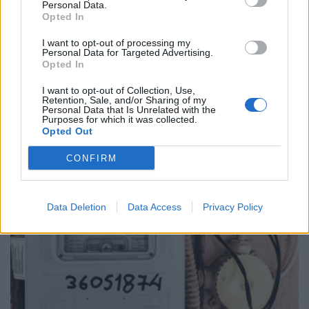
Personal Data.
Opted In
I want to opt-out of processing my
ΗΛΕΚΤΡΙΣΜΟΣ
Personal Data for Targeted Advertising.
Opted In
Ακριβότερους λογαριασμούς ρεύματος τον
Αύγουστο προμηνύει η χονδρική τιμή
I want to opt-out of Collection, Use,
Retention, Sale, and/or Sharing of my
27/07/2026 - 08:34
Personal Data that Is Unrelated with the
Purposes for which it was collected.
Opted Out
CONFIRM
Data Deletion
Data Access
Privacy Policy