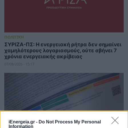
ΠΟΛΙΤΙΚΗ
ΣΥΡΙΖΑ-ΠΣ: Η ενεργειακή ρήτρα δεν σημαίνει
χαμηλότερους λογαριασμούς, ούτε σβήνει 7
χρόνια ενεργειακής ακρίβειας
07/08/2026 - 15:17
iEnergeia.gr -
Do Not Process My Personal
Information