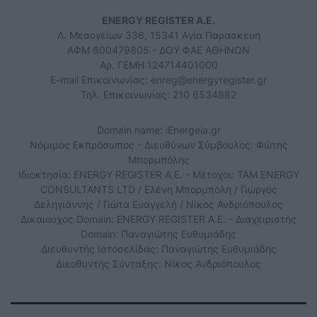
ENERGY REGISTER Α.Ε.
Λ. Μεσογείων 336, 15341 Αγία Παρασκευή
ΑΦΜ 800479805 - ΔΟΥ ΦΑΕ ΑΘΗΝΩΝ
Αρ. ΓΕΜΗ 124714401000
E-mail Επικοινωνίας:
enreg@energyregister.gr
Τηλ. Επικοινωνίας: 210 6534882
Domain name: iEnergeia.gr
Νόμιμος Εκπρόσωπος - Διευθύνων Σύμβουλος: Φώτης
Μπορμπόλης
Ιδιοκτησία: ENERGY REGISTER Α.Ε. - Μέτοχοι: TAM ENERGY
CONSULTANTS LTD / Ελένη Μπορμπόλη / Γιώργος
Δεληγιάννης / Γιώτα Ευαγγελή / Νίκος Ανδριόπουλος
Δικαιούχος Domain: ENERGY REGISTER Α.Ε. - Διαχειριστής
Domain: Παναγιώτης Ευθυμιάδης
Διευθυντής Ιστοσελίδας: Παναγιώτης Ευθυμιάδης
Διευθυντής Σύνταξης: Νίκος Ανδριόπουλος