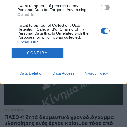
δημιουργεί νέα και ισχυρή δυναμική για την
I want to opt-out of processing my
υλοποίηση του GSI
Personal Data for Targeted Advertising.
Opted In
06/08/2026 - 12:46
I want to opt-out of Collection, Use,
Retention, Sale, and/or Sharing of my
Personal Data that Is Unrelated with the
Purposes for which it was collected.
Opted Out
CONFIRM
Data Deletion
Data Access
Privacy Policy
ΠΟΛΙΤΙΚΗ
ΠΑΣΟΚ: Ζητά δεσμευτικό χρονοδιάγραμμα
υλοποίησης ενός έργου κρίσιμου τόσο από