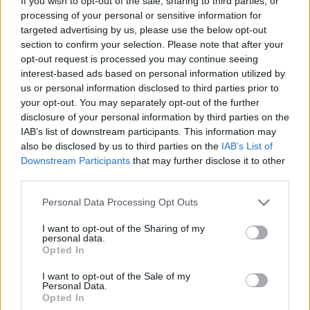
If you wish to opt-out of the sale, sharing to third parties, or
processing of your personal or sensitive information for
ΠΟΛΙΤΙΚΗ
targeted advertising by us, please use the below opt-out
section to confirm your selection. Please note that after your
Κ. Χατζηδάκης: Στον κάλαθο των αχρήστων
opt-out request is processed you may continue seeing
οι αμφισβητήσεις για το καλώδιο της
interest-based ads based on personal information utilized by
ηλεκτρικής διασύνδεσης Ελλάδας-Κύπρου
us or personal information disclosed to third parties prior to
06/08/2026 - 14:37
your opt-out. You may separately opt-out of the further
disclosure of your personal information by third parties on the
IAB’s list of downstream participants. This information may
also be disclosed by us to third parties on the
IAB’s List of
Downstream Participants
that may further disclose it to other
third parties.
Personal Data Processing Opt Outs
I want to opt-out of the Sharing of my
personal data.
Opted In
I want to opt-out of the Sale of my
Personal Data.
ΠΟΛΙΤΙΚΗ
Opted In
Σταύρος Παπασταύρου: Η συμφωνία