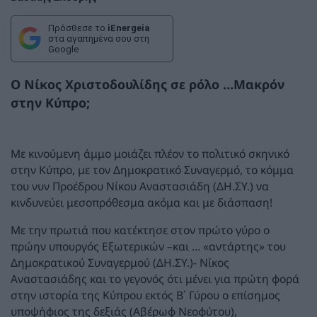
Πρόσθεσε το
iEnergeia
στα αγαπημένα σου στη
Google
Ο Νίκος Χριστοδουλίδης σε ρόλο …Μακρόν
στην Κύπρο;
Με κινούμενη άμμο μοιάζει πλέον το πολιτικό σκηνικό
στην Κύπρο, με τον Δημοκρατικό Συναγερμό, το κόμμα
του νυν Προέδρου Νίκου Αναστασιάδη (ΔΗ.ΣΥ.) να
κινδυνεύει μεσοπρόθεσμα ακόμα και με διάσπαση!
Με την πρωτιά που κατέκτησε στον πρώτο γύρο ο
πρώην υπουργός Εξωτερικών –και … «αντάρτης» του
Δημοκρατικού Συναγερμού (ΔΗ.ΣΥ.)- Νίκος
Αναστασιάδης και το γεγονός ότι μένει για πρώτη φορά
στην ιστορία της Κύπρου εκτός Β΄ Γύρου ο επίσημος
υποψήφιος της δεξιάς (Αβέρωφ Νεοφύτου),