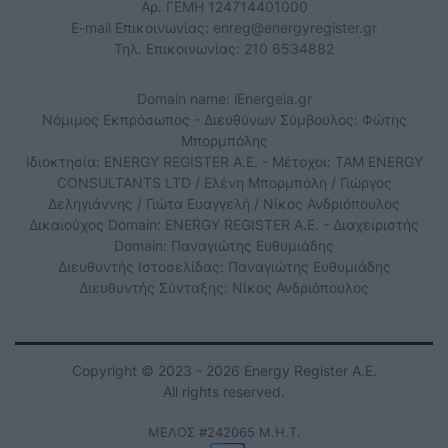
Αρ. ΓΕΜΗ 124714401000
E-mail Επικοινωνίας:
enreg@energyregister.gr
Τηλ. Επικοινωνίας: 210 6534882
Domain name: iEnergeia.gr
Νόμιμος Εκπρόσωπος - Διευθύνων Σύμβουλος: Φώτης
Μπορμπόλης
Ιδιοκτησία: ENERGY REGISTER Α.Ε. - Μέτοχοι: TAM ENERGY
CONSULTANTS LTD / Ελένη Μπορμπόλη / Γιώργος
Δεληγιάννης / Γιώτα Ευαγγελή / Νίκος Ανδριόπουλος
Δικαιούχος Domain: ENERGY REGISTER Α.Ε. - Διαχειριστής
Domain: Παναγιώτης Ευθυμιάδης
Διευθυντής Ιστοσελίδας: Παναγιώτης Ευθυμιάδης
Διευθυντής Σύνταξης: Νίκος Ανδριόπουλος
Copyright © 2023 - 2026 Energy Register Α.Ε.
All rights reserved.
ΜΕΛΟΣ #242065 Μ.Η.Τ.