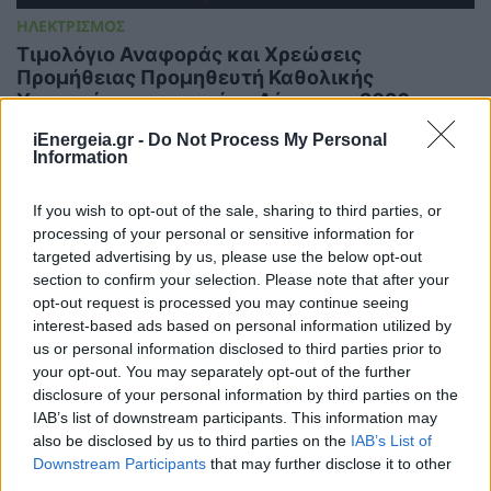
ΗΛΕΚΤΡΙΣΜΟΣ
Τιμολόγιο Αναφοράς και Χρεώσεις
Προμήθειας Προμηθευτή Καθολικής
Υπηρεσίας για τον μήνα Αύγουστο 2026
07/08/2026 - 13:49
iEnergeia.gr -
Do Not Process My Personal
Information
If you wish to opt-out of the sale, sharing to third parties, or
processing of your personal or sensitive information for
targeted advertising by us, please use the below opt-out
section to confirm your selection. Please note that after your
opt-out request is processed you may continue seeing
interest-based ads based on personal information utilized by
us or personal information disclosed to third parties prior to
your opt-out. You may separately opt-out of the further
disclosure of your personal information by third parties on the
IAB’s list of downstream participants. This information may
also be disclosed by us to third parties on the
IAB’s List of
Downstream Participants
that may further disclose it to other
ΑΠΟΘΗΚΕΥΣΗ
third parties.