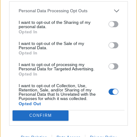
ΣΥΦΩΕΛ: Χάθηκαν 153,74 εκατ. ευρώ για τις
Personal Data Processing Opt Outs
μπαταρίες – Μεγάλη απώλεια για τις μικρές
επιχειρήσεις
I want to opt-out of the Sharing of my
personal data.
07/08/2026 - 13:11
Opted In
I want to opt-out of the Sale of my
Personal Data.
Opted In
I want to opt-out of processing my
Personal Data for Targeted Advertising.
Opted In
I want to opt-out of Collection, Use,
Retention, Sale, and/or Sharing of my
Personal Data that Is Unrelated with the
Purposes for which it was collected.
Opted Out
ΣΥΜΒΑΤΙΚΕΣ ΠΗΓΕΣ
CONFIRM
Δημόσια διαβούλευση για τις Παραμέτρους
του Ετήσιου Προγραμματισμού ΥΦΑ των
Ετών 2027-2041