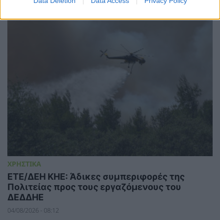
Data Deletion
Data Access
Privacy Policy
04/08/2026 - 12:44
ΧΡΗΣΤΙΚΑ
ΕΤΕ/ΔΕΗ ΚΗΕ: Άδικες συμπεριφορές της
Πολιτείας προς τους εργαζόμενους του
ΔΕΔΔΗΕ
04/08/2026 - 08:12