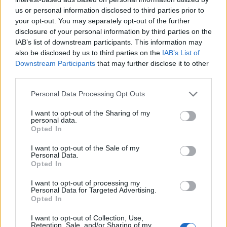
07/08/2026 - 13:11
us or personal information disclosed to third parties prior to
your opt-out. You may separately opt-out of the further
disclosure of your personal information by third parties on the
IAB’s list of downstream participants. This information may
also be disclosed by us to third parties on the
IAB’s List of
Downstream Participants
that may further disclose it to other
third parties.
Personal Data Processing Opt Outs
I want to opt-out of the Sharing of my
personal data.
Opted In
ΚΑΤΑΣΚΕΥΕΣ
Όμιλος ΑΒΑΞ: Ανάληψη έργου κατασκευής
I want to opt-out of the Sale of my
σταθμού παραγωγής ηλεκτρικής ενέργειας
Personal Data.
Opted In
800 ΜW στη Λάρισα
05/08/2026 - 12:26
I want to opt-out of processing my
Personal Data for Targeted Advertising.
Opted In
I want to opt-out of Collection, Use,
Retention, Sale, and/or Sharing of my