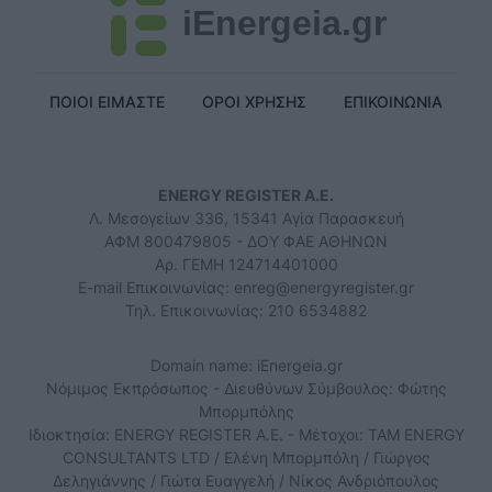
iEnergeia.gr
ΠΟΙΟΙ ΕΙΜΑΣΤΕ
ΟΡΟΙ ΧΡΗΣΗΣ
ΕΠΙΚΟΙΝΩΝΙΑ
ENERGY REGISTER Α.Ε.
Λ. Μεσογείων 336, 15341 Αγία Παρασκευή
ΑΦΜ 800479805 - ΔΟΥ ΦΑΕ ΑΘΗΝΩΝ
Αρ. ΓΕΜΗ 124714401000
E-mail Επικοινωνίας:
enreg@energyregister.gr
Τηλ. Επικοινωνίας: 210 6534882
Domain name: iEnergeia.gr
Νόμιμος Εκπρόσωπος - Διευθύνων Σύμβουλος: Φώτης
Μπορμπόλης
Ιδιοκτησία: ENERGY REGISTER Α.Ε. - Μέτοχοι: TAM ENERGY
CONSULTANTS LTD / Ελένη Μπορμπόλη / Γιώργος
Δεληγιάννης / Γιώτα Ευαγγελή / Νίκος Ανδριόπουλος