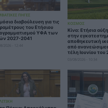
ΜΒΑΤΙΚΕΣ ΠΗΓΕΣ
μόσια διαβούλευση για τις
ΚΟΣΜΟΣ
ραμέτρους του Ετήσιου
Κίνα: Ετήσια αύξ
ογραμματισμού ΥΦΑ των
στην εγκατεστη
ών 2027-2041
αποθηκευτική ικ
8/2026 - 12:44
από ανανεώσιμες
τέλη Ιουνίου του
03/08/2026 - 10:34
ΛΙΤΙΚΗ
τη Πέρκα: Απροκάλυπτα