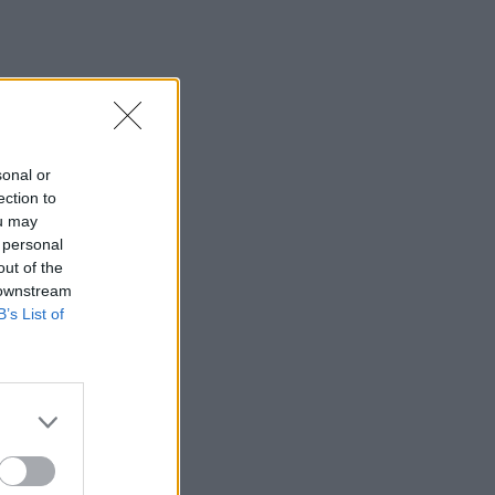
sonal or
ection to
ou may
 personal
out of the
 downstream
B’s List of