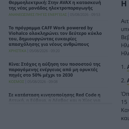
Η
Θερμοηλεκτρική: Στην AVAX η κατασκευή
της νέας μονάδας ηλεκτροπαραγωγής
ΑΝΑΝΕΩΣΙΜΕΣ ΠΗΓΕΣ ΕΝΕΡΓΕΙΑΣ
05/08/2026 - 09:53
Αι
Το πρόγραμμα CAFF Work powered by
υπ
Viohalco ολοκληρώνει τον δεύτερο κύκλο
Βε
του, δημιουργώντας ευκαιρίες
Ηλ
απασχόλησης για νέους ανθρώπους
ΧΡΗΣΤΙΚΑ
05/08/2026 - 09:20
Hλ
Κίνα: Στόχος η αύξηση του ποσοστού της
1.
παραγόμενης ενέργειας από μη ορυκτές
πηγές στο 50% μέχρι το 2030
2.
ΚΟΣΜΟΣ
05/08/2026 - 09:08
Όπ
Σε κατάσταση κινητοποίησης Red Code η
Αττική, η Εύβοια, η Λέσβος και η Χίος για
15
σήμερα, Τετάρτη 5 Αυγούστου 2026
Κα
ΠΕΡΙΒΑΛΛΟΝ
05/08/2026 - 08:59
και
Ο Δήμος Ελληνικού Αργυρούπολης και οι