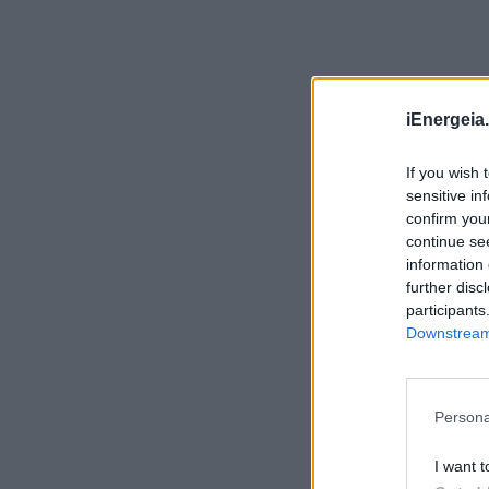
Εθελοντές Δασοπροστασίας & Πυρόσβεσης
συνέδραμαν στη μεγάλη πυρκαγιά της
Αττικής
ΠΕΡΙΒΑΛΛΟΝ
05/08/2026 - 08:58
iEnergeia.
Τηλεφωνική επικοινωνία του Υπουργού
ΠΕΝ, κ. Σταύρου Παπασταύρου με τον
Ισραηλινό ομόλογό του, κ. Eli Cohen
If you wish 
ΠΟΛΙΤΙΚΗ
05/08/2026 - 08:08
sensitive in
confirm you
Γιάννης Τριήρης: Εμμονή στη λάθος συνταγή
continue se
για την ακρίβεια
information 
ΑΡΘΡΑ - ΑΝΑΛΥΣΕΙΣ
05/08/2026 - 07:58
further disc
participants
Downstream 
Το Ελ Νίνιο «φρενάρει» τους τυφώνες, αλλά
το μέγεθος της καταστροφής μπορεί να
είναι μεγαλύτερο από ποτέ
ΠΕΡΙΒΑΛΛΟΝ
05/08/2026 - 07:01
Persona
Πόσο ασφαλές είναι το κλιματιστικό όταν
I want t
έξω έχει καπνό;