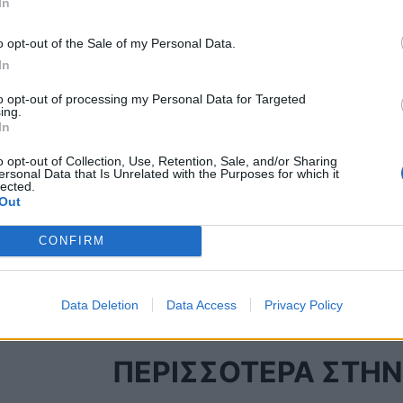
In
o opt-out of the Sale of my Personal Data.
Πρόσθεσε το
iEnergeia
In
στα αγαπημένα σου στη
Google
to opt-out of processing my Personal Data for Targeted
ing.
In
o opt-out of Collection, Use, Retention, Sale, and/or Sharing
ΑΠΕ
ΡΑΑΕΥ
ΤΡΟΠΟΠΟΙΗΣΕ
ersonal Data that Is Unrelated with the Purposes for which it
lected.
Out
CONFIRM
Data Deletion
Data Access
Privacy Policy
ΠΕΡΙΣΣΟΤΕΡΑ ΣΤΗΝ 