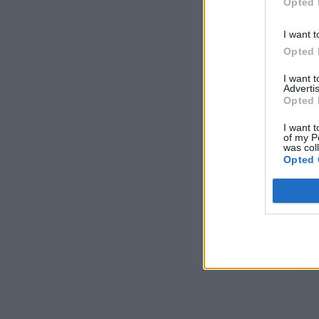
Opted 
ΧΡΗΣΤΙΚΑ
05/08/2026 - 07:02
I want t
Wi-Fi vs Ethernet: Τι συμφέρει για τη Smart
Opted 
TV σας
ΧΡΗΣΤΙΚΑ
05/08/2026 - 07:02
I want 
Advertis
Opted 
Ν. Ανδρουλάκης: Η κλιματική κρίση είναι
μια πραγματικότητα εδώ και χρόνια
I want t
ΠΟΛΙΤΙΚΗ
04/08/2026 - 15:37
of my P
was col
Opted 
Η Νότια Ευρώπη φλέγεται, ενώ οι ηγέτες
της ΕΕ αποδυναμώνουν τη φυσική μας
ασπίδα
ΠΕΡΙΒΑΛΛΟΝ
04/08/2026 - 14:40
Εγκατάλειψη φορτηγού πλοίου ελληνικής
διαχείρισης από το πλήρωμά του έπειτα
από πλήγμα κοντά στα Στενά του Ορμούζ
ΧΡΗΣΤΙΚΑ
04/08/2026 - 13:41
Cenergy Holdings: Αύριο η ενημέρωση