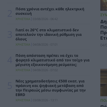
Η ΔΕΠΑ Εμπορίας ολοκλήρωσε με επιτυχία
την πρώτη παράδοση LNG στη
Πόσα χρόνια αντέχει κάθε ηλεκτρική
Bulgartransgaz στο FSRU Αλεξανδρούπολης
συσκευή
ΣΥ
ΣΥΜΒΑΤΙΚΕΣ ΠΗΓΕΣ
04/08/2026 - 10:32
ΧΡΗΣΤΙΚΑ
03/08/2026 - 06:42
Δη
Πα
Ρουμανία: Dacia και⁠ Ford σταματούν την
Γιατί οι 26°C στο κλιματιστικό δεν
Πρ
παραγωγή έως τις 19 Αυγούστου λόγω
αποτελούν την ιδανική ρύθμιση για
Ετ
επικείμενης κρίσης ηλεκτρικής ενέργειας
όλους
ΚΟΣΜΟΣ
04/08/2026 - 10:06
ΧΡΗΣΤΙΚΑ
04/08/2026 - 07:01
04/0
Πολύ υψηλός κίνδυνος πυρκαγιάς
Πόση απόσταση πρέπει να έχει το
(κατηγορία κινδύνου 4) για σήμερα Τρίτη 4
φορητό κλιματιστικό από τον τοίχο για
Αυγούστου 2026
μέγιστη εξοικονόμηση ρεύματος;
ΧΡΗΣΤΙΚΑ
04/08/2026 - 09:37
ΧΡΗΣΤΙΚΑ
04/08/2026 - 07:02
Νέα Αριστερά: Αγνοείται η τύχη έργων αξίας
Νέες χρηματοδοτήσεις €500 εκατ. για
δισεκατομμυρίων για την καταστολή και
πράσινη και ψηφιακή μετάβαση από
πρόληψη των πυρκαγιών
την Πειραιώς μέσω συμφωνίας με την
EBRD
ΠΟΛΙΤΙΚΗ
04/08/2026 - 08:58
ΠΟ
ΧΡΗΣΤΙΚΑ
03/08/2026 - 13:11
Αναστροφή από τον Κόλπο του Άντεν για
Πέ