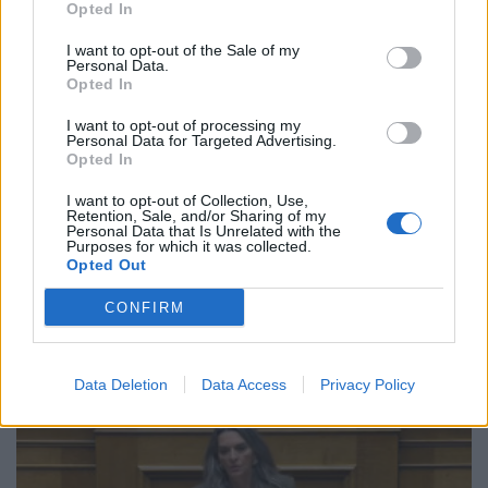
Opted In
I want to opt-out of the Sale of my
Personal Data.
Opted In
I want to opt-out of processing my
Personal Data for Targeted Advertising.
Opted In
I want to opt-out of Collection, Use,
Retention, Sale, and/or Sharing of my
Personal Data that Is Unrelated with the
Purposes for which it was collected.
ΑΝΑΝΕΩΣΙΜΕΣ ΠΗΓΕΣ ΕΝΕΡΓΕΙΑΣ
Opted Out
Όμιλος ΔΕΗ: Επεκτείνεται δυναμικά στην
CONFIRM
αγορά της Πολωνίας με χαρτοφυλάκιο ΑΠΕ
277,3 MW
03/08/2026 - 08:33
Data Deletion
Data Access
Privacy Policy