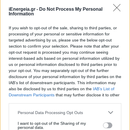
iEnergeia.gr -
Do Not Process My Personal
Information
If you wish to opt-out of the sale, sharing to third parties, or
processing of your personal or sensitive information for
targeted advertising by us, please use the below opt-out
section to confirm your selection. Please note that after your
opt-out request is processed you may continue seeing
interest-based ads based on personal information utilized by
us or personal information disclosed to third parties prior to
your opt-out. You may separately opt-out of the further
disclosure of your personal information by third parties on the
IAB’s list of downstream participants. This information may
also be disclosed by us to third parties on the
IAB’s List of
ΚΟΣΜΟΣ
Downstream Participants
that may further disclose it to other
Κίνα: Ετήσια αύξηση 61% στην εγκατεστημένη
third parties.
αποθηκευτική ικανότητα από ανανεώσιμες
πηγές στα τέλη Ιουνίου του 2026
Personal Data Processing Opt Outs
03/08/2026 - 10:34
I want to opt-out of the Sharing of my
personal data.