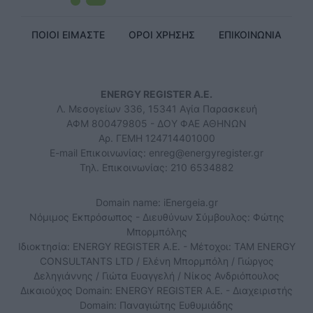
ΠΟΙΟΙ ΕΙΜΑΣΤΕ
ΟΡΟΙ ΧΡΗΣΗΣ
ΕΠΙΚΟΙΝΩΝΙΑ
ENERGY REGISTER Α.Ε.
Λ. Μεσογείων 336, 15341 Αγία Παρασκευή
ΑΦΜ 800479805 - ΔΟΥ ΦΑΕ ΑΘΗΝΩΝ
Αρ. ΓΕΜΗ 124714401000
E-mail Επικοινωνίας:
enreg@energyregister.gr
Τηλ. Επικοινωνίας: 210 6534882
Domain name: iEnergeia.gr
Νόμιμος Εκπρόσωπος - Διευθύνων Σύμβουλος: Φώτης
Μπορμπόλης
Ιδιοκτησία: ENERGY REGISTER Α.Ε. - Μέτοχοι: TAM ENERGY
CONSULTANTS LTD / Ελένη Μπορμπόλη / Γιώργος
Δεληγιάννης / Γιώτα Ευαγγελή / Νίκος Ανδριόπουλος
Δικαιούχος Domain: ENERGY REGISTER Α.Ε. - Διαχειριστής
Domain: Παναγιώτης Ευθυμιάδης