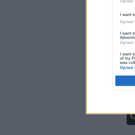
Opted 
σταθμό της Ζαπορίζια
ΚΟΣΜΟΣ
07/08/2026 - 11:04
I want t
Opted 
Ειδικό Χωροταξικό Πλαίσιο για τον
Τουρισμό: Στρατηγικό εργαλείο για
I want 
οργανωμένη, ισόρροπη και βιώσιμη
Advertis
Opted 
τουριστική ανάπτυξη
ΠΟΛΙΤΙΚΗ
07/08/2026 - 10:47
I want t
of my P
was col
Απολογισμός Γ. Μανιάτη για τον δεύτερο
Opted 
χρόνο της θητείας του στο Ευρωπαϊκό
Κοινοβούλιο
ΠΟΛΙΤΙΚΗ
07/08/2026 - 10:44
Δήλωση του Υπουργού Ενέργειας Κύπρου
για την είσοδο Meridiam στην ηλεκτρική
διασύνδεση Great Sea Interconnector
ΠΟΛΙΤΙΚΗ
07/08/2026 - 09:32
Θετικό βήμα η επανενεργοποίηση της
Κυβερνητικής Επιτροπής Βιομηχανίας – Η