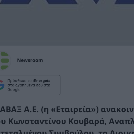
Newsroom
Πρόσθεσε το
iEnergeia
στα αγαπημένα σου στη
Google
 ΑΒΑΞ Α.Ε. (η «Εταιρεία») ανακοι
ου Κωνσταντίνου Κουβαρά, Αναπ
ντεταλμένου Συμβούλου, το Διοικη