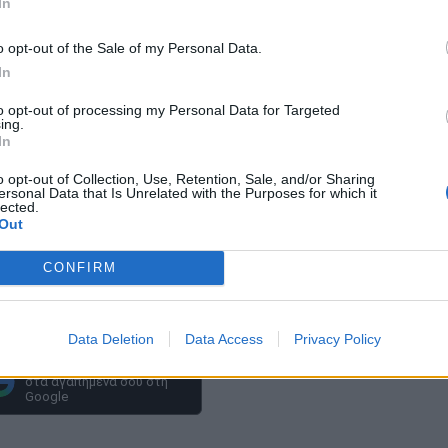
In
o opt-out of the Sale of my Personal Data.
In
to opt-out of processing my Personal Data for Targeted
ing.
In
o opt-out of Collection, Use, Retention, Sale, and/or Sharing
ersonal Data that Is Unrelated with the Purposes for which it
lected.
Out
CONFIRM
Data Deletion
Data Access
Privacy Policy
Πρόσθεσε το
iEnergeia
στα αγαπημένα σου στη
Google