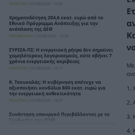
ΧΡΗΣΤΙΚΑ
07/08/2026 - 15:40
Ε
Χρηματοδότηση 204,6 εκατ. ευρώ από το
α
Εθνικό Πρόγραμμα Ανάπτυξης για την
ανάπλαση της ΔΕΘ
Κ
ΠΕΡΙΒΑΛΛΟΝ
07/08/2026 - 15:36
ν
ΣΥΡΙΖΑ-ΠΣ: Η ενεργειακή ρήτρα δεν σημαίνει
χαμηλότερους λογαριασμούς, ούτε σβήνει 7
χρόνια ενεργειακής ακρίβειας
Με
ΠΟΛΙΤΙΚΗ
07/08/2026 - 15:17
αν
Κ. Τσουκαλάς: Η κυβέρνηση απέτυχε να
1.
αξιοποιήσει κονδύλια 800 εκατ. ευρώ για
την ενεργειακή ανθεκτικότητα
ΠΟΛΙΤΙΚΗ
07/08/2026 - 14:57
2.
Συνάντηση υπουργού Περιβάλλοντος με το
3.
Συνδικάτο του ΙΓΜΕ
ΧΡΗΣΤΙΚΑ
07/08/2026 - 14:29
4.