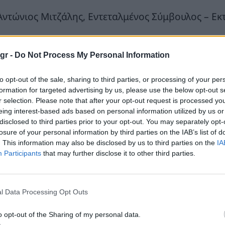
 Αντώνιος Μιτζάλης, Εντεταλμένος Σύμβουλος – Εκ
 Αθηνούλλα Δημητρίου-Ηλιάδη, Εντεταλμένη Σύμβο
gr -
Do Not Process My Personal Information
 Χρίστος Σιάτης, Σύμβουλος – Ανεξάρτητο Μη Εκτε
to opt-out of the sale, sharing to third parties, or processing of your per
. Μιχάλης Χατζηπαύλου, Σύμβουλος – Ανεξάρτητο
formation for targeted advertising by us, please use the below opt-out s
r selection. Please note that after your opt-out request is processed y
. Θεοδώρα Μονοχάρτζη, Σύμβουλος – Ανεξάρτητο
eing interest-based ads based on personal information utilized by us or
disclosed to third parties prior to your opt-out. You may separately opt-
losure of your personal information by third parties on the IAB’s list of
0. Παύλος Κανελλόπουλος, Σύμβουλος – Ανεξάρτη
. This information may also be disclosed by us to third parties on the
IA
Participants
that may further disclose it to other third parties.
 θητεία του Διοικητικού Συμβουλίου της Εταιρείας 
υνάμενη να παραταθεί μέχρι την ημερομηνία σύγκ
τους 2027.
l Data Processing Opt Outs
o opt-out of the Sharing of my personal data.