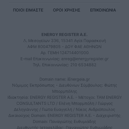
ΠΟΙΟΙ ΕΙΜΑΣΤΕ
ΟΡΟΙ ΧΡΗΣΗΣ
ΕΠΙΚΟΙΝΩΝΙΑ
ENERGY REGISTER Α.Ε.
Λ. Μεσογείων 336, 15341 Αγία Παρασκευή
ΑΦΜ 800479805 - ΔΟΥ ΦΑΕ ΑΘΗΝΩΝ
Αρ. ΓΕΜΗ 124714401000
E-mail Επικοινωνίας:
enreg@energyregister.gr
Τηλ. Επικοινωνίας: 210 6534882
Domain name: iEnergeia.gr
Νόμιμος Εκπρόσωπος - Διευθύνων Σύμβουλος: Φώτης
Μπορμπόλης
Ιδιοκτησία: ENERGY REGISTER Α.Ε. - Μέτοχοι: TAM ENERGY
CONSULTANTS LTD / Ελένη Μπορμπόλη / Γιώργος
Δεληγιάννης / Γιώτα Ευαγγελή / Νίκος Ανδριόπουλος
Δικαιούχος Domain: ENERGY REGISTER Α.Ε. - Διαχειριστής
Domain: Παναγιώτης Ευθυμιάδης
Διευθυντής Ιστοσελίδας: Παναγιώτης Ευθυμιάδης