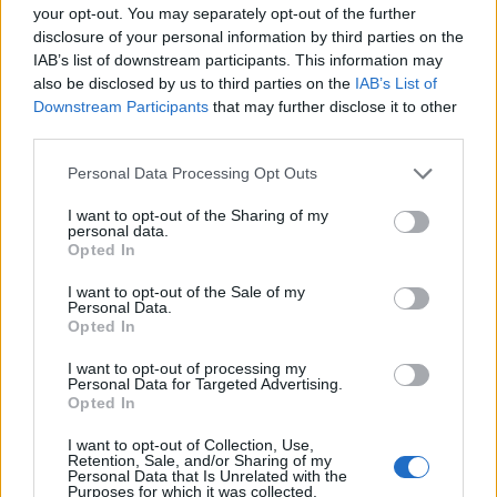
your opt-out. You may separately opt-out of the further
2.191.260 ιδίων μετοχών
disclosure of your personal information by third parties on the
12/01/2026 - 13:36
IAB’s list of downstream participants. This information may
also be disclosed by us to third parties on the
IAB’s List of
Downstream Participants
that may further disclose it to other
third parties.
Personal Data Processing Opt Outs
I want to opt-out of the Sharing of my
personal data.
Opted In
I want to opt-out of the Sale of my
Personal Data.
Opted In
I want to opt-out of processing my
ΗΛΕΚΤΡΙΣΜΟΣ
Personal Data for Targeted Advertising.
Όμιλος ΔΕΗ: Νέα ορόσημα και ενισχυμένη
Opted In
διαφάνεια στην ετήσια Έκθεση Βιώσιμης
I want to opt-out of Collection, Use,
Ανάπτυξης
Retention, Sale, and/or Sharing of my
Personal Data that Is Unrelated with the
19/12/2025 - 13:31
Purposes for which it was collected.