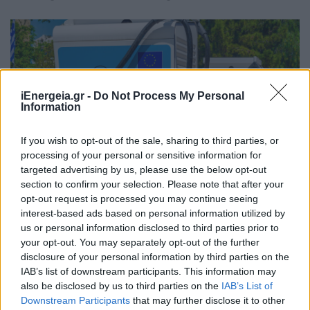
iEnergeia.gr -
Do Not Process My Personal
Information
If you wish to opt-out of the sale, sharing to third parties, or
processing of your personal or sensitive information for
targeted advertising by us, please use the below opt-out
section to confirm your selection. Please note that after your
opt-out request is processed you may continue seeing
interest-based ads based on personal information utilized by
ΔΕΗ - PPC blue Ρουμανίας:
us or personal information disclosed to third parties prior to
your opt-out. You may separately opt-out of the further
Εγκαθιστούν 106 σημεία ταχείας και
disclosure of your personal information by third parties on the
υπερταχείας φόρτισης σε μεγάλες
IAB’s list of downstream participants. This information may
ευρωπαϊκές διαδρομές με
also be disclosed by us to third parties on the
IAB’s List of
Ευρωπαϊκή χρηματοδότηση
Downstream Participants
that may further disclose it to other