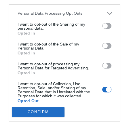
third parties.
ΝΕΕΣ ΤΕΧΝΟΛΟΓΙΕΣ
21/05/2026 - 12:47
Personal Data Processing Opt Outs
I want to opt-out of the Sharing of my
personal data.
Opted In
I want to opt-out of the Sale of my
Personal Data.
iEnergeia.gr
Opted In
I want to opt-out of processing my
Personal Data for Targeted Advertising.
Opted In
ΠΟΙΟΙ ΕΙΜΑΣΤΕ
ΟΡΟΙ ΧΡΗΣΗΣ
ΕΠΙΚΟΙΝΩΝΙΑ
I want to opt-out of Collection, Use,
Retention, Sale, and/or Sharing of my
Personal Data that Is Unrelated with the
Purposes for which it was collected.
ENERGY REGISTER Α.Ε.
Opted Out
Λ. Μεσογείων 336, 15341 Αγία Παρασκευή
CONFIRM
ΑΦΜ 800479805 - ΔΟΥ ΦΑΕ ΑΘΗΝΩΝ
Αρ. ΓΕΜΗ 124714401000
E-mail Επικοινωνίας:
enreg@energyregister.gr