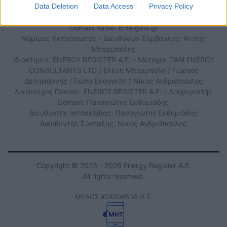
Τηλ. Επικοινωνίας: 210 6534882
Data Deletion
Data Access
Privacy Policy
Domain name: iEnergeia.gr
Νόμιμος Εκπρόσωπος - Διευθύνων Σύμβουλος: Φώτης
Μπορμπόλης
Ιδιοκτησία: ENERGY REGISTER Α.Ε. - Μέτοχοι: TAM ENERGY
CONSULTANTS LTD / Ελένη Μπορμπόλη / Γιώργος
Δεληγιάννης / Γιώτα Ευαγγελή / Νίκος Ανδριόπουλος
Δικαιούχος Domain: ENERGY REGISTER Α.Ε. - Διαχειριστής
Domain: Παναγιώτης Ευθυμιάδης
Διευθυντής Ιστοσελίδας: Παναγιώτης Ευθυμιάδης
Διευθυντής Σύνταξης: Νίκος Ανδριόπουλος
Copyright © 2023 - 2026 Energy Register Α.Ε.
All rights reserved.
ΜΕΛΟΣ #242065 Μ.Η.Τ.