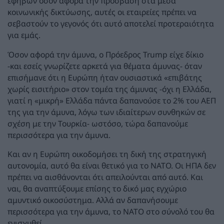
εφήβων όσον αφορά την πρόσβαση στα μέσα
κοινωνικής δικτύωσης, αυτές οι εταιρείες πρέπει να
σεβαστούν το γεγονός ότι αυτό αποτελεί προτεραιότητα
για εμάς.
Όσον αφορά την άμυνα, ο Πρόεδρος Trump είχε δίκιο
-και εσείς γνωρίζετε αρκετά για θέματα άμυνας- όταν
επισήμανε ότι η Ευρώπη ήταν ουσιαστικά «επιβάτης
χωρίς εισιτήριο» στον τομέα της άμυνας -όχι η Ελλάδα,
γιατί η «μικρή» Ελλάδα πάντα δαπανούσε το 2% του ΑΕΠ
της για την άμυνα, λόγω των ιδιαίτερων συνθηκών σε
σχέση με την Τουρκία- ωστόσο, τώρα δαπανούμε
περισσότερα για την άμυνα.
Και αν η Ευρώπη οικοδομήσει τη δική της στρατηγική
αυτονομία, αυτό θα είναι θετικό για το ΝΑΤΟ. Οι ΗΠΑ δεν
πρέπει να αισθάνονται ότι απειλούνται από αυτό. Και
ναι, θα αναπτύξουμε επίσης το δικό μας εγχώριο
αμυντικό οικοσύστημα. Αλλά αν δαπανήσουμε
περισσότερα για την άμυνα, το ΝΑΤΟ στο σύνολό του θα
ενισχυθεί.