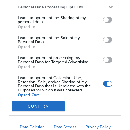
Personal Data Processing Opt Outs
I want to opt-out of the Sharing of my
personal data.
Opted In
I want to opt-out of the Sale of my
Personal Data.
Opted In
Πρόσθεσε το
iEnergeia
I want to opt-out of processing my
στα αγαπημένα σου στη
Personal Data for Targeted Advertising.
Google
Opted In
I want to opt-out of Collection, Use,
Retention, Sale, and/or Sharing of my
ΕΛΛΑΔΑ
ΗΠΑ
ΦΥΣΙΚΟ ΑΕΡΙΟ
Personal Data that Is Unrelated with the
Purposes for which it was collected.
Opted Out
ΕΥΡΩΠΗ
LNG
ΜΗΤΣΟΤΑΚΗΣ
CONFIRM
Data Deletion
Data Access
Privacy Policy