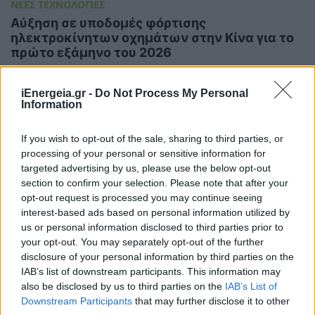
ΝΕΕΣ ΤΕΧΝΟΛΟΓΙΕΣ
Αύξηση σε υποδομές φόρτισης
ηλεκτροκίνητων οχημάτων στην Κίνα για το
πρώτο εξάμηνο του 2026
30/07/2026 - 10:43
iEnergeia.gr -
Do Not Process My Personal
Information
If you wish to opt-out of the sale, sharing to third parties, or
processing of your personal or sensitive information for
targeted advertising by us, please use the below opt-out
section to confirm your selection. Please note that after your
opt-out request is processed you may continue seeing
interest-based ads based on personal information utilized by
us or personal information disclosed to third parties prior to
your opt-out. You may separately opt-out of the further
disclosure of your personal information by third parties on the
ΝΕΕΣ ΤΕΧΝΟΛΟΓΙΕΣ
IAB’s list of downstream participants. This information may
also be disclosed by us to third parties on the
IAB’s List of
Μυτιληναίος: Η εξασφάλιση της εμπορικής
Downstream Participants
that may further disclose it to other
συμφωνίας προμήθειας γαλλίου αποτελεί