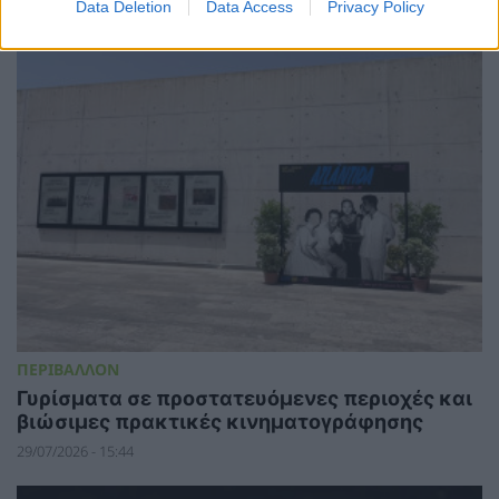
Data Deletion
Data Access
Privacy Policy
ΠΕΡΙΒΑΛΛΟΝ
Γυρίσματα σε προστατευόμενες περιοχές και
βιώσιμες πρακτικές κινηματογράφησης
29/07/2026 - 15:44