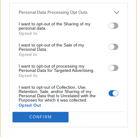
third parties.
ορόσημο για την ευρωπαϊκή μεταλλουργία
και τον εφοδιασμό κρίσιμων πρώτων υλών
Personal Data Processing Opt Outs
30/07/2026 - 08:50
I want to opt-out of the Sharing of my
personal data.
Opted In
I want to opt-out of the Sale of my
Personal Data.
Opted In
I want to opt-out of processing my
Personal Data for Targeted Advertising.
Opted In
I want to opt-out of Collection, Use,
Retention, Sale, and/or Sharing of my
Personal Data that Is Unrelated with the
ΣΥΜΒΑΤΙΚΕΣ ΠΗΓΕΣ
Purposes for which it was collected.
Opted Out
Σχεδόν 70% πάνω από τα προ κρίσης επίπεδα
οι λιανικές τιμές του φυσικού αερίου στην
CONFIRM
Ευρώπη
30/07/2026 - 08:03