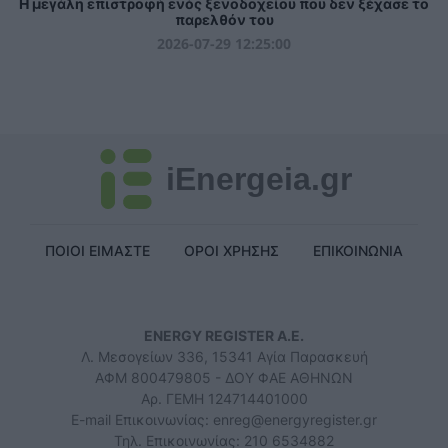
Η μεγάλη επιστροφή ενός ξενοδοχείου που δεν ξέχασε το
παρελθόν του
2026-07-29 12:25:00
iEnergeia.gr
ΠΟΙΟΙ ΕΙΜΑΣΤΕ
ΟΡΟΙ ΧΡΗΣΗΣ
ΕΠΙΚΟΙΝΩΝΙΑ
ENERGY REGISTER Α.Ε.
Λ. Μεσογείων 336, 15341 Αγία Παρασκευή
ΑΦΜ 800479805 - ΔΟΥ ΦΑΕ ΑΘΗΝΩΝ
Αρ. ΓΕΜΗ 124714401000
E-mail Επικοινωνίας:
enreg@energyregister.gr
Τηλ. Επικοινωνίας: 210 6534882