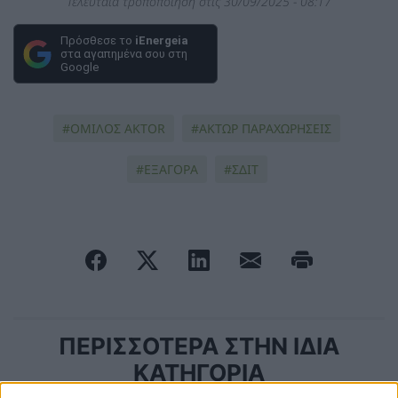
Τελευταία τροποποίηση στις 30/09/2025 - 08:17
Πρόσθεσε το
iEnergeia
στα αγαπημένα σου στη
Google
ΟΜΙΛΟΣ AKTOR
ΑΚΤΩΡ ΠΑΡΑΧΩΡΗΣΕΙΣ
ΕΞΑΓΟΡΑ
ΣΔΙΤ
ΠΕΡΙΣΣΟΤΕΡΑ ΣΤΗΝ ΙΔΙΑ
ΚΑΤΗΓΟΡΙΑ