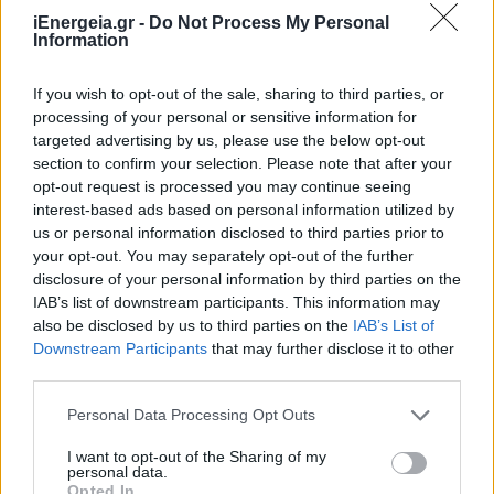
iEnergeia.gr -
Do Not Process My Personal
ΑΒΑΞ: Ιστορικά υψηλά με τζίρο –
Information
ρεκόρ στα 467,5 εκατ. ευρώ, αύξηση
κερδών 74% και EBITDA στα 70,1 εκατ.
If you wish to opt-out of the sale, sharing to third parties, or
ευρώ το α’ εξάμηνο του 2025
processing of your personal or sensitive information for
25 Σεπτεμβρίου 2025
targeted advertising by us, please use the below opt-out
section to confirm your selection. Please note that after your
opt-out request is processed you may continue seeing
Έναρξη Διαπραγμάτευσης Νέου
interest-based ads based on personal information utilized by
Ομολογιακού Δανείου της ΓΕΚ ΤΕΡΝΑ
us or personal information disclosed to third parties prior to
01 Οκτωβρίου 2025
your opt-out. You may separately opt-out of the further
disclosure of your personal information by third parties on the
IAB’s list of downstream participants. This information may
also be disclosed by us to third parties on the
IAB’s List of
Downstream Participants
that may further disclose it to other
ΣΧΕΤΙΚΑ ΑΡΘΡΑ
third parties.
Personal Data Processing Opt Outs
I want to opt-out of the Sharing of my
personal data.
Opted In