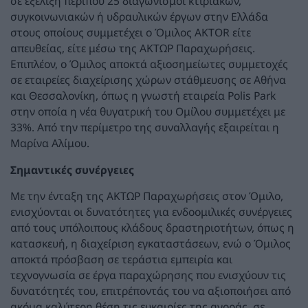
σε εξέλιξη περίπου 25 διαγωνισμοί κτιριακών,
συγκοινωνιακών ή υδραυλικών έργων στην Ελλάδα
στους οποίους συμμετέχει ο Όμιλος AKTOR είτε
απευθείας, είτε μέσω της ΑΚΤΩΡ Παραχωρήσεις.
Επιπλέον, ο Όμιλος αποκτά αξιοσημείωτες συμμετοχές
σε εταιρείες διαχείρισης χώρων στάθμευσης σε Αθήνα
και Θεσσαλονίκη, όπως η γνωστή εταιρεία Polis Park
στην οποία η νέα θυγατρική του Ομίλου συμμετέχει με
33%. Από την περίμετρο της συναλλαγής εξαιρείται η
Μαρίνα Αλίμου.
Σημαντικές συνέργειες
Με την ένταξη της ΑΚΤΩΡ Παραχωρήσεις στον Όμιλο,
ενισχύονται οι δυνατότητες για ενδοομιλικές συνέργειες
από τους υπόλοιπους κλάδους δραστηριοτήτων, όπως η
κατασκευή, η διαχείριση εγκαταστάσεων, ενώ ο Όμιλος
αποκτά πρόσβαση σε τεράστια εμπειρία και
τεχνογνωσία σε έργα παραχώρησης που ενισχύουν τις
δυνατότητές του, επιτρέποντάς του να αξιοποιήσει από
ακόμα καλύτερη θέση τις ευκαιρίες της αγοράς, σε