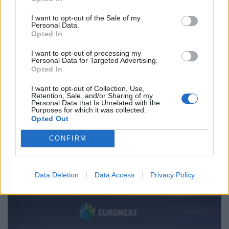
I want to opt-out of the Sale of my
Personal Data.
Opted In
I want to opt-out of processing my
Personal Data for Targeted Advertising.
Opted In
I want to opt-out of Collection, Use,
Retention, Sale, and/or Sharing of my
Personal Data that Is Unrelated with the
Purposes for which it was collected.
ΧΡΗΣΤΙΚΑ
Opted Out
Όμιλος AKTOR: Εξαγορά του 75% των
εταιρειών ΗΛΕΚΤΩΡ και THALIS στο πλαίσιο
CONFIRM
στρατηγικής συνεργασίας με τον Όμιλο
ΜΟΤΟΡ ΟΪΛ
06/08/2026 - 09:41
Data Deletion
Data Access
Privacy Policy