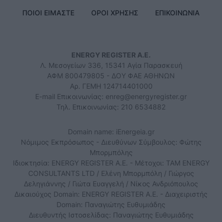
ΠΟΙΟΙ ΕΙΜΑΣΤΕ
ΟΡΟΙ ΧΡΗΣΗΣ
ΕΠΙΚΟΙΝΩΝΙΑ
ENERGY REGISTER Α.Ε.
Λ. Μεσογείων 336, 15341 Αγία Παρασκευή
ΑΦΜ 800479805 - ΔΟΥ ΦΑΕ ΑΘΗΝΩΝ
Αρ. ΓΕΜΗ 124714401000
E-mail Επικοινωνίας:
enreg@energyregister.gr
Τηλ. Επικοινωνίας: 210 6534882
Domain name: iEnergeia.gr
Νόμιμος Εκπρόσωπος - Διευθύνων Σύμβουλος: Φώτης
Μπορμπόλης
Ιδιοκτησία: ENERGY REGISTER Α.Ε. - Μέτοχοι: TAM ENERGY
CONSULTANTS LTD / Ελένη Μπορμπόλη / Γιώργος
Δεληγιάννης / Γιώτα Ευαγγελή / Νίκος Ανδριόπουλος
Δικαιούχος Domain: ENERGY REGISTER Α.Ε. - Διαχειριστής
Domain: Παναγιώτης Ευθυμιάδης
Διευθυντής Ιστοσελίδας: Παναγιώτης Ευθυμιάδης