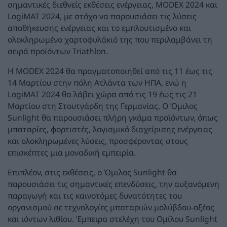
σημαντικές διεθνείς εκθέσεις ενέργειας, MODEX 2024 και
LogiMAT 2024, με στόχο να παρουσιάσει τις λύσεις
αποθήκευσης ενέργειας και το εμπλουτισμένο και
ολοκληρωμένο χαρτοφυλάκιό της που περιλαμβάνει τη
σειρά προϊόντων Triathlon.
Η MODEX 2024 θα πραγματοποιηθεί από τις 11 έως τις
14 Μαρτίου στην πόλη Ατλάντα των ΗΠΑ, ενώ η
LogiMAT 2024 θα λάβει χώρα από τις 19 έως τις 21
Μαρτίου στη Στουτγάρδη της Γερμανίας. O Όμιλος
Sunlight θα παρουσιάσει πλήρη γκάμα προϊόντων, όπως
μπαταρίες, φορτιστές, λογισμικό διαχείρισης ενέργειας
και ολοκληρωμένες λύσεις, προσφέροντας στους
επισκέπτες μια μοναδική εμπειρία.
Επιπλέον, στις εκθέσεις, ο Όμιλος Sunlight θα
παρουσιάσει τις σημαντικές επενδύσεις, την αυξανόμενη
παραγωγή και τις καινοτόμες δυνατότητες του
οργανισμού σε τεχνολογίες μπαταριών μολύβδου-οξέος
και ιόντων λιθίου. Έμπειρα στελέχη του Ομίλου Sunlight