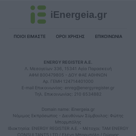
iEnergeia.gr
ΠΟΙΟΙ ΕΙΜΑΣΤΕ
ΟΡΟΙ ΧΡΗΣΗΣ
ΕΠΙΚΟΙΝΩΝΙΑ
ENERGY REGISTER Α.Ε.
Λ. Μεσογείων 336, 15341 Αγία Παρασκευή
ΑΦΜ 800479805 - ΔΟΥ ΦΑΕ ΑΘΗΝΩΝ
Αρ. ΓΕΜΗ 124714401000
E-mail Επικοινωνίας:
enreg@energyregister.gr
Τηλ. Επικοινωνίας: 210 6534882
Domain name: iEnergeia.gr
Νόμιμος Εκπρόσωπος - Διευθύνων Σύμβουλος: Φώτης
Μπορμπόλης
Ιδιοκτησία: ENERGY REGISTER Α.Ε. - Μέτοχοι: TAM ENERGY
CONSULTANTS LTD / Ελένη Μπορμπόλη / Γιώργος