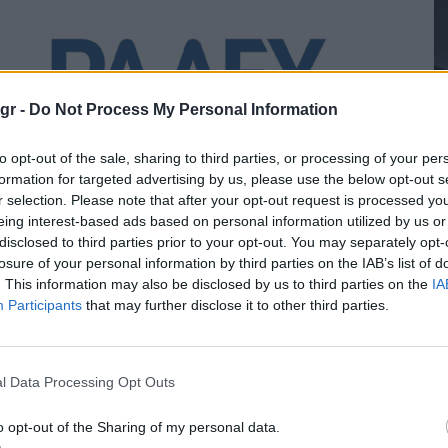
gr -
Do Not Process My Personal Information
to opt-out of the sale, sharing to third parties, or processing of your per
formation for targeted advertising by us, please use the below opt-out s
r selection. Please note that after your opt-out request is processed y
eing interest-based ads based on personal information utilized by us or
ημόσια διαβούλευση για την
disclosed to third parties prior to your opt-out. You may separately opt-
losure of your personal information by third parties on the IAB’s list of
ναστολή της εφαρμογής από το
Δ
. This information may also be disclosed by us to third parties on the
IA
EleNe CC της υποστήριξης των
Participants
that may further disclose it to other third parties.
ΣΜ
ΕΚΤΡΙΣΜΟΣ
26/06/2026 - 14:32
l Data Processing Opt Outs
Ε
o opt-out of the Sharing of my personal data.