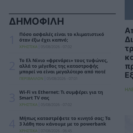
καλοκαίρι
ΧΡΗΣΤΙΚΑ
07/08/2026 - 06:46
ΔΗΜΟΦΙΛΗ
Μήπως καταστρέφετε το κινητό σας; Τα 3
λάθη που κάνουμε με το powerbank
Α
ΧΡΗΣΤΙΚΑ
07/08/2026 - 06:45
Πόσο ασφαλές είναι το κλιματιστικό
Δ
όταν έξω έχει καπνό;
τ
ΧΡΗΣΤΙΚΑ
05/08/2026 - 07:02
Μητσοτάκης: 700 εκατ. ευρώ για τη μείωση
του ενεργειακού κόστους και την
κ
ενεργειακή αναβάθμιση της μεταποίησης ως
Το Ελ Νίνιο «φρενάρει» τους τυφώνες,
το 2030
π
αλλά το μέγεθος της καταστροφής
ΠΟΛΙΤΙΚΗ
06/08/2026 - 15:08
μπορεί να είναι μεγαλύτερο από ποτέ
Ε
ΠΕΡΙΒΑΛΛΟΝ
05/08/2026 - 07:01
Κ. Χατζηδάκης: Στον κάλαθο των αχρήστων
ΗΛ
οι αμφισβητήσεις για το καλώδιο της
Wi-Fi vs Ethernet: Τι συμφέρει για τη
ηλεκτρικής διασύνδεσης Ελλάδας-Κύπρου
Smart TV σας
ΠΟΛΙΤΙΚΗ
06/08/2026 - 14:37
ΧΡΗΣΤΙΚΑ
05/08/2026 - 07:02
SOWISE+: Επιστημονική πρόοδος και
Μήπως καταστρέφετε το κινητό σας; Τα
καινοτομία για μια κυκλική οικονομία στην
3 λάθη που κάνουμε με το powerbank
πράξη
ΧΡΗΣΤΙΚΑ
07/08/2026 - 06:45