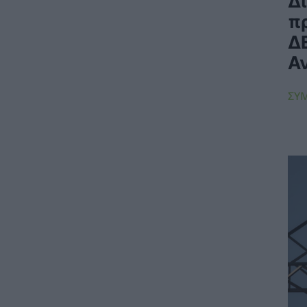
Δ
Κυβερνητικής Επιτροπής Βιομηχανίας – Η
βιομηχανία ξανά στο επίκεντρο της
π
κυβερνητικής πολιτικής
Δ
ΚΑΤΑΣΚΕΥΕΣ
07/08/2026 - 08:58
Α
Πώς οι μύθοι γύρω από τις πυρκαγιές
κρύβουν τα αίτια και τις αυτονόητες λύσεις
ΣΥ
ΠΕΡΙΒΑΛΛΟΝ
07/08/2026 - 08:40
Στ. Παπασταύρου: Ενεργειακή αναβάθμιση
και βελτίωση των υποδομών του
Γηροκομείου Αθηνών με 1,5 εκατ. ευρώ από
πόρους του Πράσινου Ταμείου
ΧΡΗΣΤΙΚΑ
07/08/2026 - 08:24
Γιάννης Τριήρης: «Βιομηχανία κοροϊδίας» το
Μέγαρο Μαξίμου
ΑΡΘΡΑ - ΑΝΑΛΥΣΕΙΣ
07/08/2026 - 08:01
Γιατί η επιμονή στους 18°C μπορεί να
βλάψει το κλιματιστικό σας αυτό το