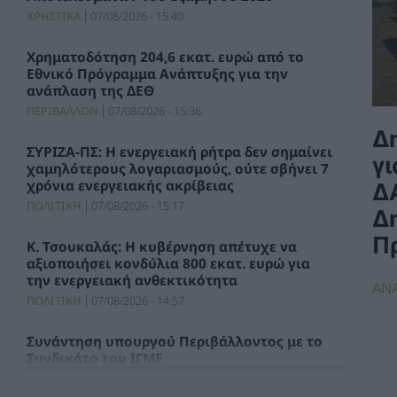
ΧΡΗΣΤΙΚΑ
07/08/2026 - 15:40
Χρηματοδότηση 204,6 εκατ. ευρώ από το
Εθνικό Πρόγραμμα Ανάπτυξης για την
ανάπλαση της ΔΕΘ
ΠΕΡΙΒΑΛΛΟΝ
07/08/2026 - 15:36
Δ
ΣΥΡΙΖΑ-ΠΣ: Η ενεργειακή ρήτρα δεν σημαίνει
γ
χαμηλότερους λογαριασμούς, ούτε σβήνει 7
χρόνια ενεργειακής ακρίβειας
Δ
ΠΟΛΙΤΙΚΗ
07/08/2026 - 15:17
Δ
Π
Κ. Τσουκαλάς: Η κυβέρνηση απέτυχε να
αξιοποιήσει κονδύλια 800 εκατ. ευρώ για
την ενεργειακή ανθεκτικότητα
ΑΝ
ΠΟΛΙΤΙΚΗ
07/08/2026 - 14:57
Συνάντηση υπουργού Περιβάλλοντος με το
Συνδικάτο του ΙΓΜΕ
ΧΡΗΣΤΙΚΑ
07/08/2026 - 14:29