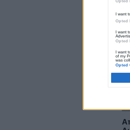
Opted 
ηλεκτροδότησης στον ουκρανικό πυρηνικό
σταθμό της Ζαπορίζια
ΚΟΣΜΟΣ
07/08/2026 - 11:04
I want t
Opted 
Ειδικό Χωροταξικό Πλαίσιο για τον
I want 
Τουρισμό: Στρατηγικό εργαλείο για
Advertis
οργανωμένη, ισόρροπη και βιώσιμη
Opted 
τουριστική ανάπτυξη
ΠΟΛΙΤΙΚΗ
07/08/2026 - 10:47
I want t
of my P
was col
Απολογισμός Γ. Μανιάτη για τον δεύτερο
Opted 
χρόνο της θητείας του στο Ευρωπαϊκό
Κοινοβούλιο
ΠΟΛΙΤΙΚΗ
07/08/2026 - 10:44
Δήλωση του Υπουργού Ενέργειας Κύπρου
για την είσοδο Meridiam στην ηλεκτρική
διασύνδεση Great Sea Interconnector
ΠΟΛΙΤΙΚΗ
07/08/2026 - 09:32
Α
Θετικό βήμα η επανενεργοποίηση της