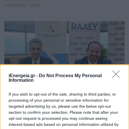
12/02/2026 - 14:29
iEnergeia.gr -
Do Not Process My Personal
Information
If you wish to opt-out of the sale, sharing to third parties, or
processing of your personal or sensitive information for
Η ΡΑΑΕΥ και η ρουμανική ANRE
targeted advertising by us, please use the below opt-out
υπέγραψαν μνημόνιο συνεργασίας
section to confirm your selection. Please note that after your
opt-out request is processed you may continue seeing
ΧΡΗΣΤΙΚΑ
interest-based ads based on personal information utilized by
11/02/2026 - 15:39