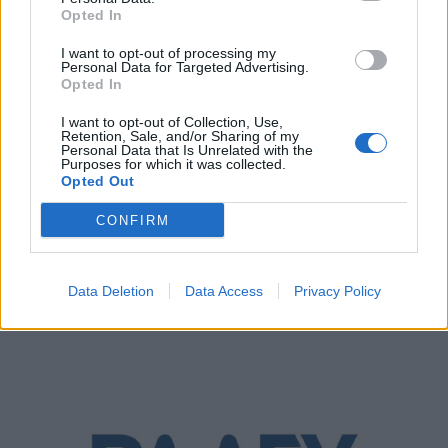
Opted In
I want to opt-out of processing my
Personal Data for Targeted Advertising.
Opted In
I want to opt-out of Collection, Use,
Retention, Sale, and/or Sharing of my
Personal Data that Is Unrelated with the
Purposes for which it was collected.
Opted Out
Τιμολόγιο Αναφοράς και Χρεώσεις
Προμήθειας Προμηθευτή Καθολικής
CONFIRM
Υπηρεσίας για τον μήνα Μάιο 2026
ΗΛΕΚΤΡΙΣΜΟΣ
Data Deletion
Data Access
Privacy Policy
11/05/2026 - 09:33