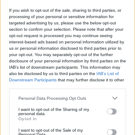
If you wish to opt-out of the sale, sharing to third parties, or
processing of your personal or sensitive information for
targeted advertising by us, please use the below opt-out
section to confirm your selection. Please note that after your
opt-out request is processed you may continue seeing
Έκθεσης της Ειδικής Μόνιμης
interest-based ads based on personal information utilized by
Επιτροπής Θεσμών και Διαφάνειας
us or personal information disclosed to third parties prior to
της Βουλής για διορισμό των
your opt-out. You may separately opt-out of the further
disclosure of your personal information by third parties on the
προταθέντων στην Ολομέλεια της
IAB’s list of downstream participants. This information may
ΡΑΑΕΥ
also be disclosed by us to third parties on the
IAB’s List of
Downstream Participants
that may further disclose it to other
ΧΡΗΣΤΙΚΑ
third parties.
11/05/2026 - 14:16
Personal Data Processing Opt Outs
I want to opt-out of the Sharing of my
personal data.
Opted In
I want to opt-out of the Sale of my
Personal Data.