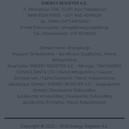
ENERGY REGISTER Α.Ε.
Λ. Μεσογείων 336, 15341 Αγία Παρασκευή
ΑΦΜ 800479805 - ΔΟΥ ΦΑΕ ΑΘΗΝΩΝ
Αρ. ΓΕΜΗ 124714401000
E-mail Επικοινωνίας:
enreg@energyregister.gr
Τηλ. Επικοινωνίας: 210 6534882
Domain name: iEnergeia.gr
Νόμιμος Εκπρόσωπος - Διευθύνων Σύμβουλος: Φώτης
Μπορμπόλης
Ιδιοκτησία: ENERGY REGISTER Α.Ε. - Μέτοχοι: TAM ENERGY
CONSULTANTS LTD / Ελένη Μπορμπόλη / Γιώργος
Δεληγιάννης / Γιώτα Ευαγγελή / Νίκος Ανδριόπουλος
Δικαιούχος Domain: ENERGY REGISTER Α.Ε. - Διαχειριστής
Domain: Παναγιώτης Ευθυμιάδης
Διευθυντής Ιστοσελίδας: Παναγιώτης Ευθυμιάδης
Διευθυντής Σύνταξης: Νίκος Ανδριόπουλος
Copyright © 2023 - 2026 Energy Register Α.Ε.