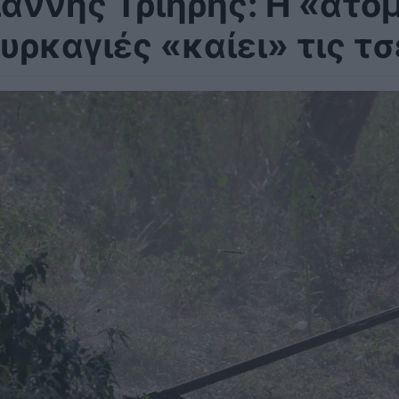
ιάννης Τριήρης: Η «ατομ
υρκαγιές «καίει» τις τ