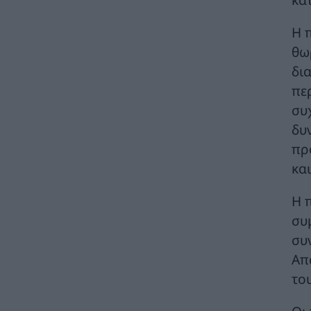
πηγές στο 50% μέχρι το 2030
ΚΟΣΜΟΣ
05/08/2026 - 09:08
Η 
θω
Σε κατάσταση κινητοποίησης Red Code η
Αττική, η Εύβοια, η Λέσβος και η Χίος για
δι
σήμερα, Τετάρτη 5 Αυγούστου 2026
πε
ΠΕΡΙΒΑΛΛΟΝ
05/08/2026 - 08:59
συ
Ο Δήμος Ελληνικού Αργυρούπολης και οι
δυ
Εθελοντές Δασοπροστασίας & Πυρόσβεσης
πρ
συνέδραμαν στη μεγάλη πυρκαγιά της
Αττικής
κα
ΠΕΡΙΒΑΛΛΟΝ
05/08/2026 - 08:58
Η 
Τηλεφωνική επικοινωνία του Υπουργού
συ
ΠΕΝ, κ. Σταύρου Παπασταύρου με τον
συ
Ισραηλινό ομόλογό του, κ. Eli Cohen
ΠΟΛΙΤΙΚΗ
05/08/2026 - 08:08
Απ
του
Γιάννης Τριήρης: Εμμονή στη λάθος συνταγή
για την ακρίβεια