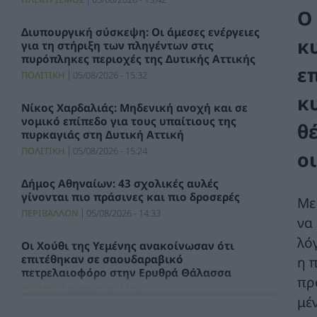
Ο
Διυπουργική σύσκεψη: Οι άμεσες ενέργειες
κ
για τη στήριξη των πληγέντων στις
πυρόπληκες περιοχές της Δυτικής Αττικής
ε
ΠΟΛΙΤΙΚΗ
05/08/2026 - 15:32
κ
Νίκος Χαρδαλιάς: Μηδενική ανοχή και σε
νομικό επίπεδο για τους υπαίτιους της
θ
πυρκαγιάς στη Δυτική Αττική
ΠΟΛΙΤΙΚΗ
05/08/2026 - 15:24
ο
Δήμος Αθηναίων: 43 σχολικές αυλές
γίνονται πιο πράσινες και πιο δροσερές
Με
ΠΕΡΙΒΑΛΛΟΝ
05/08/2026 - 14:33
να 
λό
Οι Χούθι της Υεμένης ανακοίνωσαν ότι
επιτέθηκαν σε σαουδαραβικό
η 
πετρελαιοφόρο στην Ερυθρά Θάλασσα
πρ
ΚΟΣΜΟΣ
05/08/2026 - 13:33
μέ