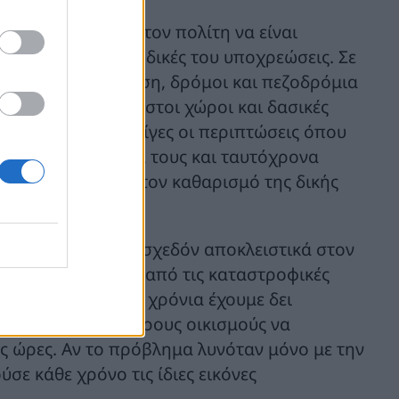
άτος απαιτεί από τον πολίτη να είναι
πεια απέναντι στις δικές του υποχρεώσεις. Σε
άτα ξερή βλάστηση, δρόμοι και πεζοδρόμια
ειμμένοι κοινόχρηστοι χώροι και δασικές
τίδα. Δεν είναι λίγες οι περιπτώσεις όπου
 δίπλα στα σπίτια τους και ταυτόχρονα
ληρώσει εγκαίρως τον καθαρισμό της δικής
τηση περιορίζεται σχεδόν αποκλειστικά στον
οστατευτεί η χώρα από τις καταστροφικές
ι ότι τα τελευταία χρόνια έχουμε δει
ται στάχτη, ολόκληρους οικισμούς να
ες ώρες. Αν το πρόβλημα λυνόταν μόνο με την
σε κάθε χρόνο τις ίδιες εικόνες