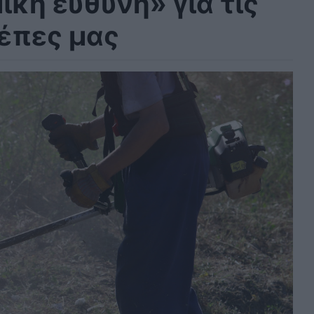
ική ευθύνη» για τις
σέπες μας