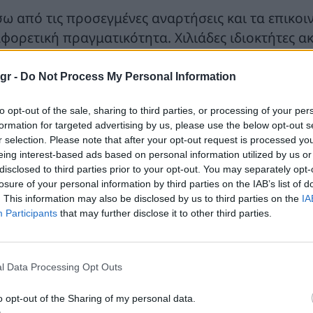
σω από τις προσεγμένες αναρτήσεις και τα επικο
αφορετική πραγματικότητα. Χιλιάδες ιδιοκτήτες α
ην τσέπη για να συμμορφωθούν με τις υποχρεώσει
ς Αττικής, ο καθαρισμός ενός μικρού οικοπέδου μπ
gr -
Do Not Process My Personal Information
ώ σε μεγαλύτερες εκτάσεις το ποσό ανεβαίνει ακό
to opt-out of the sale, sharing to third parties, or processing of your per
κιμάζεται από την ακρίβεια, τους λογαριασμούς, 
formation for targeted advertising by us, please use the below opt-out s
 χρήματα δεν είναι λεπτομέρεια. Είναι ένα ακόμη 
r selection. Please note that after your opt-out request is processed y
υσίδα οικονομικών υποχρεώσεων.
eing interest-based ads based on personal information utilized by us or
disclosed to third parties prior to your opt-out. You may separately opt-
losure of your personal information by third parties on the IAB’s list of
 κράτος, βέβαια, δεν εμφανίζεται με την ίδια απο
. This information may also be disclosed by us to third parties on the
IA
κονομικά όσους αδυνατούν να ανταποκριθούν. Δεν
Participants
that may further disclose it to other third parties.
μηλοσυνταξιούχους, τους ανέργους ή τους ανθρώπ
ν έχουν την οικονομική δυνατότητα να καλύψουν τ
οσφέρονται προθεσμίες, πλατφόρμες, έλεγχοι και
l Data Processing Opt Outs
δομένο ότι οι πολίτες θα βρουν τα χρήματα, ανε
o opt-out of the Sharing of my personal data.
αθέσουν.