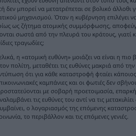
 πολίτες έχουν ευθύνη απέναντι στον τόπο τους κα
τή δεν μπορεί να μετατρέπεται σε βολικό άλλοθι γ
ατικού μηχανισμού. Όταν η κυβέρνηση επιλέγει ν
ρίως ως ζήτημα ατομικής συμμόρφωσης, αποφεύγε
νονται σωστά από την πλευρά του κράτους, γιατί 
 ίδιες τραγωδίες;
ελικά, η «ατομική ευθύνη» μοιάζει να είναι η πιο
τον πολίτη, μεταθέτει τις ευθύνες μακριά από την
ντύπωση ότι για κάθε καταστροφή φταίει κάποιο
πικοινωνιακές καμπάνιες και οι φωτιές δεν σβήνο
ροστατεύονται με σοβαρή προετοιμασία, επαρκή
ναλαμβάνει τις ευθύνες του αντί να τις μετακυλίε
υμβαίνει, ο λογαριασμός της επόμενης καταστρο
οινωνία, το περιβάλλον και τις επόμενες γενιές.