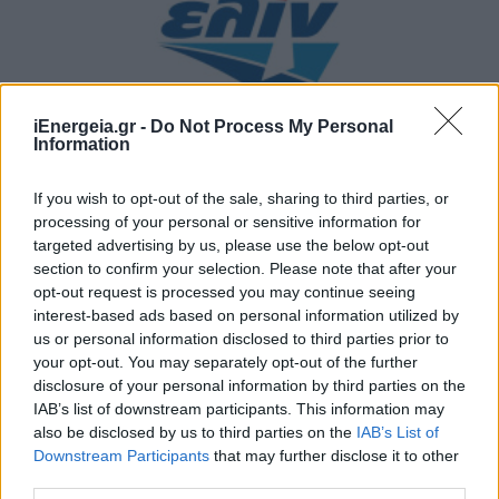
iEnergeia.gr -
Do Not Process My Personal
Information
ΣΥΜΒΑΤΙΚΕΣ ΠΗΓΕΣ
If you wish to opt-out of the sale, sharing to third parties, or
processing of your personal or sensitive information for
ελίν: Σταθερή Πορεία στην Εγχώρια Αγορά και
targeted advertising by us, please use the below opt-out
Στρατηγική Προσαρμογή σε Ένα Απαιτητικό
section to confirm your selection. Please note that after your
Διεθνές Περιβάλλον
opt-out request is processed you may continue seeing
17/06/2026 - 09:04
interest-based ads based on personal information utilized by
us or personal information disclosed to third parties prior to
your opt-out. You may separately opt-out of the further
disclosure of your personal information by third parties on the
IAB’s list of downstream participants. This information may
also be disclosed by us to third parties on the
IAB’s List of
Downstream Participants
that may further disclose it to other
third parties.