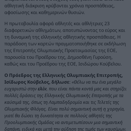
αθλητική διάκριση κρύβονται χρόνια προσπάθειας,
αφοσίωσης και καθημερινών θυσιών.
Η πρωτοβουλία αφορά αθλητές και αθλήτριες 23
διαφορετικών αθλημάτων, αποτυπώνοντας το εύρος και
τη δυναμική της ελληνικής αθλητικής προσπάθειας. Η
παράδοση των καρτών πραγματοποιήθηκε σε εκδήλωση
της Επιτροπής Ολυμπιακής Προετοιμασίας της ΕΟΕ,
παρουσία του Προέδρου της, Δημοσθένη Γυρούση,
καθώς και του Προέδρου της ΕΟΕ, Ισιδώρου Κούβελου.
Ο Πρόεδρος της Ελληνικής Ολυμπιακής Επιτροπής,
Ισίδωρος Κούβελος, δήλωσε
:
«Θέλω να πω ένα μεγάλο
ευχαριστώ στην
ελίν
, που είναι πάντα κοντά μας και στηρίζει
πολλές δράσεις της Ελληνικής Ολυμπιακής Επιτροπής με τα
καύσιμά της, όπως τη Λαμπαδηδρομία και τις Τελετές της
Ολυμπιακής Φλόγας. Είναι πολύ σημαντική αυτή η χορηγία,
γιατί θα δώσει τη δυνατότητα σε πολλούς αθλητές της
Προολυμπιακής Ομάδας να αντιμετωπίσουν μια σημαντική
δαπάνη, ειδικά και μετά την αύξηση της τιμής των καυσίμων.