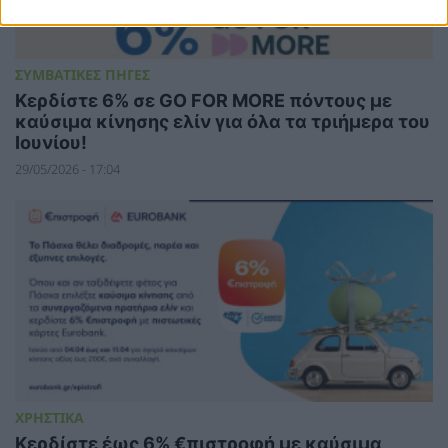
ΣΥΜΒΑΤΙΚΕΣ ΠΗΓΕΣ
Κερδίστε 6% σε GO FOR MORE πόντους με
καύσιμα κίνησης ελίν για όλα τα τριήμερα του
Ιουνίου!
29/05/2026 - 17:04
ΧΡΗΣΤΙΚΑ
Κερδίστε έως 6% €πιστροφή με καύσιμα