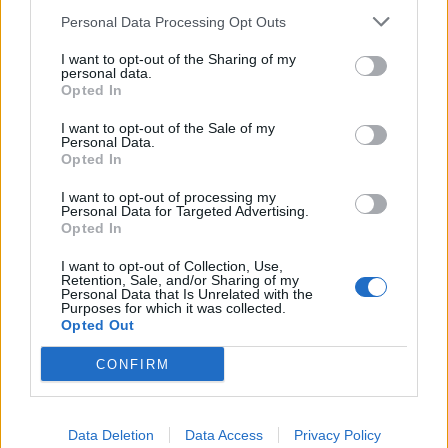
Personal Data Processing Opt Outs
I want to opt-out of the Sharing of my
personal data.
Opted In
ΧΡΗΣΤΙΚΑ
Δυναμικό «παρών» έδωσε η ελίν στα
I want to opt-out of the Sale of my
Personal Data.
Ποσειδώνια 2026 παρουσιάζοντας
Opted In
αξιόπιστες λύσεις για τη σύγχρονη ναυτιλία
12/06/2026 - 08:18
I want to opt-out of processing my
Personal Data for Targeted Advertising.
Opted In
I want to opt-out of Collection, Use,
Retention, Sale, and/or Sharing of my
Personal Data that Is Unrelated with the
Purposes for which it was collected.
Opted Out
CONFIRM
Data Deletion
Data Access
Privacy Policy