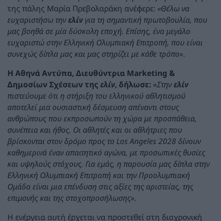
της πάλης Μαρία Πρεβολαράκη ανέφερε:
«Θέλω να
ευχαριστήσω την
ελίν
για τη σημαντική πρωτοβουλία, που
μας βοηθά σε μία δύσκολη εποχή. Επίσης, ένα μεγάλο
ευχαριστώ στην Ελληνική Ολυμπιακή Επιτροπή, που είναι
συνεχώς δίπλα μας και μας στηρίζει με κάθε τρόπο»
.
Η Αθηνά Αντύπα, Διευθύντρια Marketing
&
Δημοσίων Σχέσεων της
ελίν
, δήλωσε:
«
Στην
ελίν
πιστεύουμε ότι η στήριξη του ελληνικού αθλητισμού
αποτελεί μια ουσιαστική δέσμευση απέναντι στους
ανθρώπους που εκπροσωπούν τη χώρα με προσπάθεια,
συνέπεια και ήθος. Οι αθλητές και οι αθλήτριες που
βρίσκονται στον δρόμο προς το Los Angeles 2028 δίνουν
καθημερινά έναν απαιτητικό αγώνα, με προσωπικές θυσίες
και υψηλούς στόχους. Για εμάς, η παρουσία μας δίπλα στην
Ελληνική Ολυμπιακή Επιτροπή και την Προολυμπιακή
Ομάδα είναι μια επένδυση στις αξίες της αριστείας, της
επιμονής και της στοχοπροσήλωσης»
.
Η ενέργεια αυτή έρχεται να προστεθεί στη διαχρονική