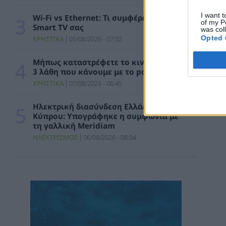
Ειδικό Χωροταξικό Πλαίσιο για τον
Τουρισμό: Στρατηγικό εργαλείο για
I want t
Wi-Fi vs Ethernet: Τι συμφέρει για τη
οργανωμένη, ισόρροπη και βιώσιμη
of my P
Smart TV σας
τουριστική ανάπτυξη
was col
Opted 
ΧΡΗΣΤΙΚΑ
05/08/2026 - 07:02
ΠΟΛΙΤΙΚΗ
07/08/2026 - 10:47
Μήπως καταστρέφετε το κινητό σας; Τα
Απολογισμός Γ. Μανιάτη για τον δεύτερο
3 λάθη που κάνουμε με το powerbank
χρόνο της θητείας του στο Ευρωπαϊκό
Κοινοβούλιο
ΧΡΗΣΤΙΚΑ
07/08/2026 - 06:45
ΠΟΛΙΤΙΚΗ
07/08/2026 - 10:44
Ηλεκτρική διασύνδεση Ελλάδας –
Κύπρου: Υπογράφηκε η συμφωνία με
Δήλωση του Υπουργού Ενέργειας Κύπρου
τη γαλλική Meridiam
για την είσοδο Meridiam στην ηλεκτρική
διασύνδεση Great Sea Interconnector
ΗΛΕΚΤΡΙΣΜΟΣ
06/08/2026 - 08:04
ΠΟΛΙΤΙΚΗ
07/08/2026 - 09:32
Θετικό βήμα η επανενεργοποίηση της
Κυβερνητικής Επιτροπής Βιομηχανίας – Η
βιομηχανία ξανά στο επίκεντρο της
κυβερνητικής πολιτικής
ΚΑΤΑΣΚΕΥΕΣ
07/08/2026 - 08:58