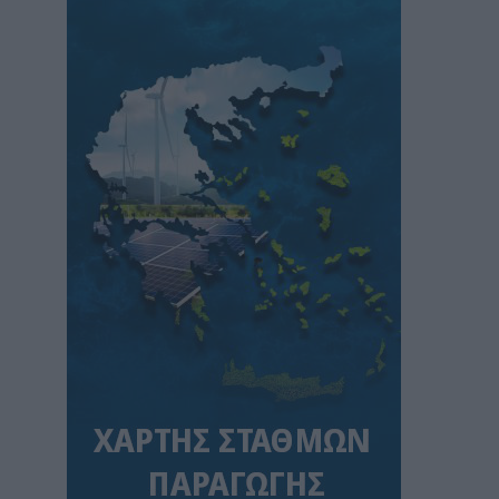
Πώς οι μύθοι γύρω από τις πυρκαγιές
κρύβουν τα αίτια και τις αυτονόητες λύσεις
ΠΕΡΙΒΑΛΛΟΝ
07/08/2026 - 08:40
Στ. Παπασταύρου: Ενεργειακή αναβάθμιση
και βελτίωση των υποδομών του
Γηροκομείου Αθηνών με 1,5 εκατ. ευρώ από
πόρους του Πράσινου Ταμείου
ΧΡΗΣΤΙΚΑ
07/08/2026 - 08:24
Γιάννης Τριήρης: «Βιομηχανία κοροϊδίας» το
Μέγαρο Μαξίμου
ΑΡΘΡΑ - ΑΝΑΛΥΣΕΙΣ
07/08/2026 - 08:01
Γιατί η επιμονή στους 18°C μπορεί να
βλάψει το κλιματιστικό σας αυτό το
καλοκαίρι
ΧΡΗΣΤΙΚΑ
07/08/2026 - 06:46
Μήπως καταστρέφετε το κινητό σας; Τα 3
λάθη που κάνουμε με το powerbank