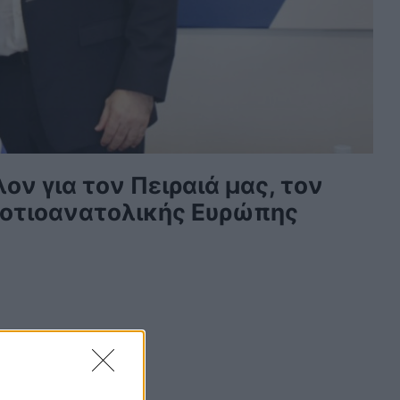
ον για τον Πειραιά μας, τον
 Νοτιοανατολικής Ευρώπης