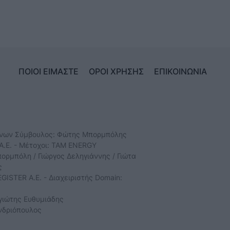
ΠΟΙΟΙ ΕΙΜΑΣΤΕ
ΟΡΟΙ ΧΡΗΣΗΣ
ΕΠΙΚΟΙΝΩΝΙΑ
ύνων Σύμβουλος: Φώτης Μπορμπόλης
Α.Ε. - Μέτοχοι: TAM ENERGY
ρμπόλη / Γιώργος Δεληγιάννης / Γιώτα
ς
GISTER Α.Ε. - Διαχειριστής Domain:
γιώτης Ευθυμιάδης
νδριόπουλος