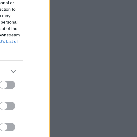
sonal or
ection to
ou may
 personal
out of the
 downstream
B’s List of