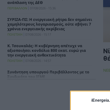
ανάπλαση της ΔΕΘ
ΠΕΡΙΒΑΛΛΟΝ
07/08/2026 - 15:36
ΣΥΡΙΖΑ-ΠΣ: Η ενεργειακή ρήτρα δεν σημαίνει
χαμηλότερους λογαριασμούς, ούτε σβήνει 7
χρόνια ενεργειακής ακρίβειας
ΠΟΛΙΤΙΚΗ
07/08/2026 - 15:17
Κ. Τσουκαλάς: Η κυβέρνηση απέτυχε να
Νί
αξιοποιήσει κονδύλια 800 εκατ. ευρώ για
την ενεργειακή ανθεκτικότητα
θ
ΠΟΛΙΤΙΚΗ
07/08/2026 - 14:57
ΝΕ
Συνάντηση υπουργού Περιβάλλοντος με το
Συνδικάτο του ΙΓΜΕ
ΧΡΗΣΤΙΚΑ
07/08/2026 - 14:29
Τιμολόγιο Αναφοράς και Χρεώσεις
Προμήθειας Προμηθευτή Καθολικής
iEnergeia.
Υπηρεσίας για τον μήνα Αύγουστο 2026
ΗΛΕΚΤΡΙΣΜΟΣ
07/08/2026 - 13:49