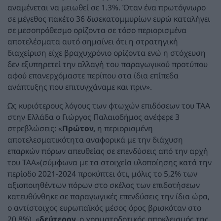
αναμένεται να μειωθεί σε 1.3%. Όταν ένα πρωτόγνωρο
σε μέγεθος πακέτο 36 δισεκατομμυρίων ευρώ καταλήγει
σε μεσοπρόθεσμο ορίζοντα σε τόσο περιορισμένα
αποτελέσματα αυτό σημαίνει ότι η στρατηγική
διαχείριση είχε βραχυχρόνιο ορίζοντα ενώ η στόχευση
δεν εξυπηρετεί την αλλαγή του παραγωγικού προτύπου
αφού επανερχόμαστε περίπου στα ίδια επίπεδα
ανάπτυξης που επιτυγχάναμε και πριν».
Ως κυριότερους λόγους των φτωχών επιδόσεων του ΤΑΑ
στην Ελλάδα ο Γιώργος Παλαιοδήμος ανέφερε 3
στρεβλώσεις: «
Πρώτον,
η περιορισμένη
αποτελεσματικότητα αναφορικά με την διάχυση
επαρκών πόρων απευθείας σε επενδύσεις από την αρχή
του ΤΑΑ»(σύμφωνα με τα στοιχεία υλοποίησης κατά την
περίοδο 2021-2024 προκύπτει ότι, μόλις το 5,2% των
αξιοποιηθέντων πόρων στο σκέλος των επιδοτήσεων
κατευθύνθηκε σε παραγωγικές επενδύσεις την ίδια ώρα,
ο αντίστοιχος ευρωπαϊκός μέσος όρος βρισκόταν στο
20,8%), «
δεύτερον,
ο χρηματοδοτικός αποκλεισμός της