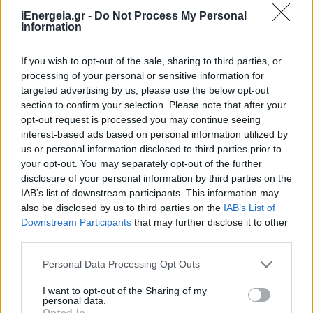
iEnergeia.gr -
Do Not Process My Personal
Information
Πρόσθεσε το
iEnergeia
στα αγαπημένα σου στη
If you wish to opt-out of the sale, sharing to third parties, or
Google
processing of your personal or sensitive information for
targeted advertising by us, please use the below opt-out
section to confirm your selection. Please note that after your
ΠΑΣΟΚ
ΚΥΒΕΡΝΗΣΗ
ΕΛΛΑΔΑ 20
opt-out request is processed you may continue seeing
interest-based ads based on personal information utilized by
ΤΑΜΕΙΟ ΑΝΑΚΑΜΨΗΣ
us or personal information disclosed to third parties prior to
your opt-out. You may separately opt-out of the further
disclosure of your personal information by third parties on the
IAB’s list of downstream participants. This information may
also be disclosed by us to third parties on the
IAB’s List of
Downstream Participants
that may further disclose it to other
third parties.
Personal Data Processing Opt Outs
ΠΕΡΙΣΣΟΤΕΡΑ ΣΤΗΝ ΙΔΙΑ
I want to opt-out of the Sharing of my
personal data.
ΚΑΤΗΓΟΡΙΑ
Opted In