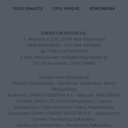
ΠΟΙΟΙ ΕΙΜΑΣΤΕ
ΟΡΟΙ ΧΡΗΣΗΣ
ΕΠΙΚΟΙΝΩΝΙΑ
ENERGY REGISTER Α.Ε.
Λ. Μεσογείων 336, 15341 Αγία Παρασκευή
ΑΦΜ 800479805 - ΔΟΥ ΦΑΕ ΑΘΗΝΩΝ
Αρ. ΓΕΜΗ 124714401000
E-mail Επικοινωνίας:
enreg@energyregister.gr
Τηλ. Επικοινωνίας: 210 6534882
Domain name: iEnergeia.gr
Νόμιμος Εκπρόσωπος - Διευθύνων Σύμβουλος: Φώτης
Μπορμπόλης
Ιδιοκτησία: ENERGY REGISTER Α.Ε. - Μέτοχοι: TAM ENERGY
CONSULTANTS LTD / Ελένη Μπορμπόλη / Γιώργος
Δεληγιάννης / Γιώτα Ευαγγελή / Νίκος Ανδριόπουλος
Δικαιούχος Domain: ENERGY REGISTER Α.Ε. - Διαχειριστής
Domain: Παναγιώτης Ευθυμιάδης
Διευθυντής Ιστοσελίδας: Παναγιώτης Ευθυμιάδης