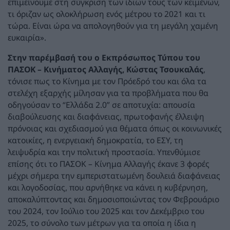
επιμείνουμε στη σύγκριση των ίδιων τους των κειμένων,
τι όριζαν ως ολοκλήρωση ενός μέτρου το 2021 και τι
τώρα. Είναι ώρα να απολογηθούν για τη μεγάλη χαμένη
ευκαιρία».
Στην παρέμβασή του ο Εκπρόσωπος Τύπου του
ΠΑΣΟΚ – Κινήματος Αλλαγής, Κώστας Τσουκαλάς
,
τόνισε πως το Κίνημα με τον Πρόεδρό του και όλα τα
στελέχη εξαρχής μίλησαν για τα προβλήματα που θα
οδηγούσαν το “Ελλάδα 2.0” σε αποτυχία: απουσία
διαβούλευσης και διαφάνειας, πρωτοφανής έλλειψη
πρόνοιας και σχεδιασμού για θέματα όπως οι κοινωνικές
κατοικίες, η ενεργειακή δημοκρατία, το ΕΣΥ, τη
λειψυδρία και την πολιτική προστασία. Υπενθύμισε
επίσης ότι το ΠΑΣΟΚ – Κίνημα Αλλαγής έκανε 3 φορές
μέχρι σήμερα την εμπεριστατωμένη δουλειά διαφάνειας
και λογοδοσίας, που αρνήθηκε να κάνει η κυβέρνηση,
αποκαλύπτοντας και δημοσιοποιώντας τον Φεβρουάριο
του 2024, τον Ιούλιο του 2025 και τον Δεκέμβριο του
2025, το σύνολο των μέτρων για τα οποία η ίδια η