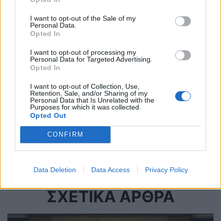
I want to opt-out of the Sale of my
Καλλιόπη Βέττα: Μείωση πόρων για
Personal Data.
έργα υποδομής στην Δυτ. Μακεδονία
Opted In
προβλέπει η Υ.Α. του Υ.Π.ΕΝ. για την
I want to opt-out of processing my
κατανομή των εσόδων από CO2
Personal Data for Targeted Advertising.
01 Ιουλίου 2026
Opted In
I want to opt-out of Collection, Use,
Retention, Sale, and/or Sharing of my
Στ. Παπασταύρου: Η τυφλή και ωμή
Personal Data that Is Unrelated with the
Purposes for which it was collected.
βία δεν οδηγεί πουθενά, δεν
Opted Out
τρομοκρατεί τη δημοκρατία, ούτε τη
ΝΔ
CONFIRM
01 Ιουλίου 2026
Data Deletion
Data Access
Privacy Policy
ΣΧΕΤΙΚΑ ΑΡΘΡΑ