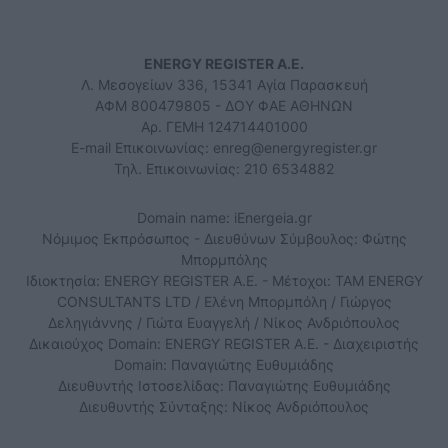
ENERGY REGISTER Α.Ε.
Λ. Μεσογείων 336, 15341 Αγία Παρασκευή
ΑΦΜ 800479805 - ΔΟΥ ΦΑΕ ΑΘΗΝΩΝ
Αρ. ΓΕΜΗ 124714401000
E-mail Επικοινωνίας:
enreg@energyregister.gr
Τηλ. Επικοινωνίας: 210 6534882
Domain name: iEnergeia.gr
Νόμιμος Εκπρόσωπος - Διευθύνων Σύμβουλος: Φώτης
Μπορμπόλης
Ιδιοκτησία: ENERGY REGISTER Α.Ε. - Μέτοχοι: TAM ENERGY
CONSULTANTS LTD / Ελένη Μπορμπόλη / Γιώργος
Δεληγιάννης / Γιώτα Ευαγγελή / Νίκος Ανδριόπουλος
Δικαιούχος Domain: ENERGY REGISTER Α.Ε. - Διαχειριστής
Domain: Παναγιώτης Ευθυμιάδης
Διευθυντής Ιστοσελίδας: Παναγιώτης Ευθυμιάδης
Διευθυντής Σύνταξης: Νίκος Ανδριόπουλος