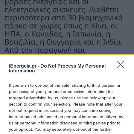
μορφές ενέργειας και οι
ηλεκτρονικές συσκευές. Διαθέτει
περισσότερα από 30 βιομηχανικά
πάρκα σε χώρες όπως η Κίνα, οι
ΗΠΑ, ο Καναδάς, η Ιαπωνία, η
Βραζιλία, η Ουγγαρία και η Ινδία.
Από την παραγωγή και
αποθήκευση ενέργειας έως τις
εφαρμογές της, η BYD
iEnergeia.gr -
Do Not Process My Personal
Information
αφοσιώνεται στην ανάπτυξη
λύσεων μηδενικών εκπομπών,
If you wish to opt-out of the sale, sharing to third parties, or
μειώνοντας την παγκόσμια
processing of your personal or sensitive information for
εξάρτηση από τα ορυκτά καύσιμα.
targeted advertising by us, please use the below opt-out
Στον τομέα των οχημάτων νέας
section to confirm your selection. Please note that after your
opt-out request is processed you may continue seeing
ενέργειας, η εταιρεία
interest-based ads based on personal information utilized by
δραστηριοποιείται σε 6 ηπείρους,
us or personal information disclosed to third parties prior to
πάνω από 100 χώρες και περιοχές,
your opt-out. You may separately opt-out of the further