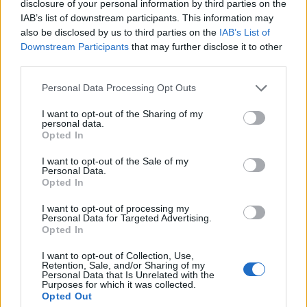
disclosure of your personal information by third parties on the
και περισσότερες από 400 πόλεις.
IAB’s list of downstream participants. This information may
Εισηγμένη στα Χρηματιστήρια του
also be disclosed by us to third parties on the
IAB’s List of
Χονγκ Κονγκ και της Σεντζέν, η BYD
Downstream Participants
that may further disclose it to other
αποτελεί μία από τις επιχειρήσεις
third parties.
του δείκτη Fortune Global 500,
Personal Data Processing Opt Outs
γνωστή για τις καινοτομίες της
I want to opt-out of the Sharing of my
προς έναν πιο πράσινο και βιώσιμο
personal data.
κόσμο. Για περισσότερες
Opted In
πληροφορίες, επισκεφτείτε την
I want to opt-out of the Sale of my
Personal Data.
ιστοσελίδα: www.bydglobal.com.
Opted In
Ayvens
I want to opt-out of processing my
Personal Data for Targeted Advertising.
H Ayvens είναι ένας κορυφαίος
Opted In
παγκόσμιος πάροχος βιώσιμης
I want to opt-out of Collection, Use,
κινητικότητας που δεσμεύεται να
Retention, Sale, and/or Sharing of my
Personal Data that Is Unrelated with the
κάνει τη ζωή να κυλάει καλύτερα.
Purposes for which it was collected.
Opted Out
Προσφέρει ολοκληρωμένες