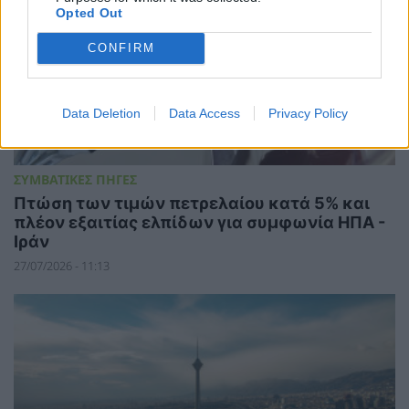
Opted Out
CONFIRM
Data Deletion
Data Access
Privacy Policy
ΣΥΜΒΑΤΙΚΕΣ ΠΗΓΕΣ
Πτώση των τιμών πετρελαίου κατά 5% και
πλέον εξαιτίας ελπίδων για συμφωνία ΗΠΑ -
Ιράν
27/07/2026 - 11:13