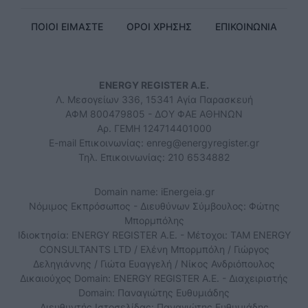
ΠΟΙΟΙ ΕΙΜΑΣΤΕ
ΟΡΟΙ ΧΡΗΣΗΣ
ΕΠΙΚΟΙΝΩΝΙΑ
ENERGY REGISTER Α.Ε.
Λ. Μεσογείων 336, 15341 Αγία Παρασκευή
ΑΦΜ 800479805 - ΔΟΥ ΦΑΕ ΑΘΗΝΩΝ
Αρ. ΓΕΜΗ 124714401000
E-mail Επικοινωνίας:
enreg@energyregister.gr
Τηλ. Επικοινωνίας: 210 6534882
Domain name: iEnergeia.gr
Νόμιμος Εκπρόσωπος - Διευθύνων Σύμβουλος: Φώτης
Μπορμπόλης
Ιδιοκτησία: ENERGY REGISTER Α.Ε. - Μέτοχοι: TAM ENERGY
CONSULTANTS LTD / Ελένη Μπορμπόλη / Γιώργος
Δεληγιάννης / Γιώτα Ευαγγελή / Νίκος Ανδριόπουλος
Δικαιούχος Domain: ENERGY REGISTER Α.Ε. - Διαχειριστής
Domain: Παναγιώτης Ευθυμιάδης
Διευθυντής Ιστοσελίδας: Παναγιώτης Ευθυμιάδης