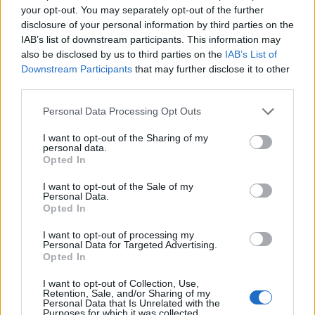
your opt-out. You may separately opt-out of the further
disclosure of your personal information by third parties on the
IAB’s list of downstream participants. This information may
also be disclosed by us to third parties on the
IAB’s List of
Downstream Participants
that may further disclose it to other
third parties.
Personal Data Processing Opt Outs
I want to opt-out of the Sharing of my
personal data.
ΣΥΜΒΑΤΙΚΕΣ ΠΗΓΕΣ
Opted In
Υποχωρεί η τιμή του πετρελαίου μετά τις
I want to opt-out of the Sale of my
δηλώσεις του Τραμπ περί διαπραγματεύσεων
Personal Data.
με το Ιράν
Opted In
03/08/2026 - 15:29
I want to opt-out of processing my
Personal Data for Targeted Advertising.
Opted In
I want to opt-out of Collection, Use,
Retention, Sale, and/or Sharing of my
Personal Data that Is Unrelated with the
Purposes for which it was collected.