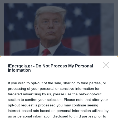
iEnergeia.gr -
Do Not Process My Personal
ΚΟΣΜΟΣ
Information
Ντ.Τραμπ: Είτε το στενό του Ορμούζ «θα
ανοίξει πολύ σύντομα» ή το Ιράν θα υποστεί
If you wish to opt-out of the sale, sharing to third parties, or
«πολύ δυνατά» πλήγματα
processing of your personal or sensitive information for
05/08/2026 - 13:31
targeted advertising by us, please use the below opt-out
section to confirm your selection. Please note that after your
opt-out request is processed you may continue seeing
interest-based ads based on personal information utilized by
us or personal information disclosed to third parties prior to