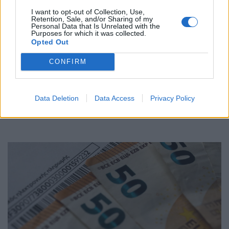
I want to opt-out of Collection, Use,
Retention, Sale, and/or Sharing of my
Personal Data that Is Unrelated with the
Purposes for which it was collected.
Opted Out
Λογαριασμοί ρεύματος: Αναστάτωση
με τις επιδοτήσεις σε καταστήματα,
CONFIRM
φούρνους, κομμωτήρια,
ζαχαροπλαστεία
Data Deletion
Data Access
Privacy Policy
ΗΛΕΚΤΡΙΣΜΟΣ
18/01/2024 - 09:53