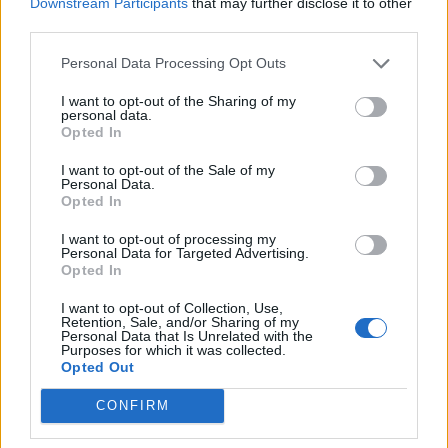
30/10/2025 - 09:18
Downstream Participants
that may further disclose it to other
third parties.
Personal Data Processing Opt Outs
I want to opt-out of the Sharing of my
personal data.
Opted In
I want to opt-out of the Sale of my
Personal Data.
Opted In
I want to opt-out of processing my
Personal Data for Targeted Advertising.
Opted In
I want to opt-out of Collection, Use,
Retention, Sale, and/or Sharing of my
Personal Data that Is Unrelated with the
Purposes for which it was collected.
Τσάφος: Άμεσα η Υπουργική για τον
Opted Out
μηχανισμό αντιστάθμισης
περικοπών
CONFIRM
ΑΝΑΝΕΩΣΙΜΕΣ ΠΗΓΕΣ ΕΝΕΡΓΕΙΑΣ