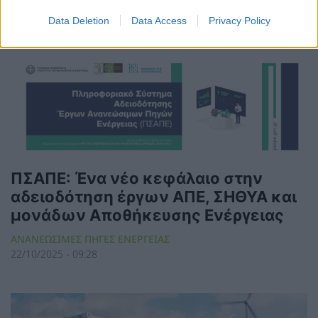
22/10/2025 - 13:36
Data Deletion
Data Access
Privacy Policy
ΠΣΑΠΕ: Ένα νέο κεφάλαιο στην
αδειοδότηση έργων ΑΠΕ, ΣΗΘΥΑ και
μονάδων Αποθήκευσης Ενέργειας
ΑΝΑΝΕΩΣΙΜΕΣ ΠΗΓΕΣ ΕΝΕΡΓΕΙΑΣ
22/10/2025 - 09:28