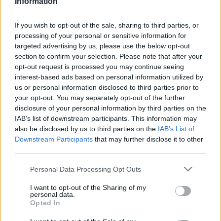
Information
If you wish to opt-out of the sale, sharing to third parties, or
processing of your personal or sensitive information for
targeted advertising by us, please use the below opt-out
section to confirm your selection. Please note that after your
opt-out request is processed you may continue seeing
interest-based ads based on personal information utilized by
us or personal information disclosed to third parties prior to
your opt-out. You may separately opt-out of the further
disclosure of your personal information by third parties on the
IAB’s list of downstream participants. This information may
also be disclosed by us to third parties on the
IAB’s List of
Downstream Participants
that may further disclose it to other
Γιάννης Τριήρης: Τα παράδοξα των
third parties.
δημοσκοπήσεων και οι … σταθερές
Personal Data Processing Opt Outs
ΑΡΘΡΑ - ΑΝΑΛΥΣΕΙΣ
I want to opt-out of the Sharing of my
18/09/2025 - 08:10
personal data.
Opted In