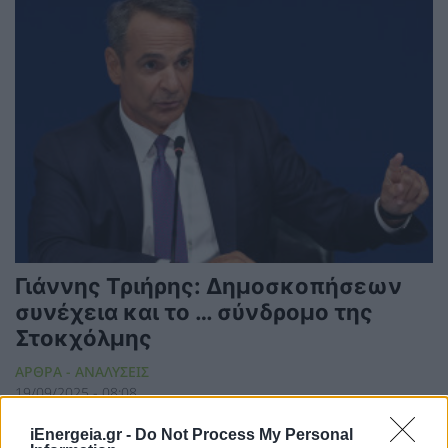
Γιάννης Τριήρης: Δημοσκοπήσεων
συνέχεια και το … σύνδρομο της
Στοκχόλμης
ΑΡΘΡΑ - ΑΝΑΛΥΣΕΙΣ
19/09/2025 - 08:08
iEnergeia.gr -
Do Not Process My Personal