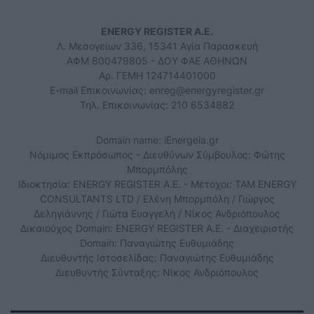
ENERGY REGISTER Α.Ε.
Λ. Μεσογείων 336, 15341 Αγία Παρασκευή
ΑΦΜ 800479805 - ΔΟΥ ΦΑΕ ΑΘΗΝΩΝ
Αρ. ΓΕΜΗ 124714401000
E-mail Επικοινωνίας:
enreg@energyregister.gr
Τηλ. Επικοινωνίας: 210 6534882
Domain name: iEnergeia.gr
Νόμιμος Εκπρόσωπος - Διευθύνων Σύμβουλος: Φώτης
Μπορμπόλης
Ιδιοκτησία: ENERGY REGISTER Α.Ε. - Μέτοχοι: TAM ENERGY
CONSULTANTS LTD / Ελένη Μπορμπόλη / Γιώργος
Δεληγιάννης / Γιώτα Ευαγγελή / Νίκος Ανδριόπουλος
Δικαιούχος Domain: ENERGY REGISTER Α.Ε. - Διαχειριστής
Domain: Παναγιώτης Ευθυμιάδης
Διευθυντής Ιστοσελίδας: Παναγιώτης Ευθυμιάδης
Διευθυντής Σύνταξης: Νίκος Ανδριόπουλος