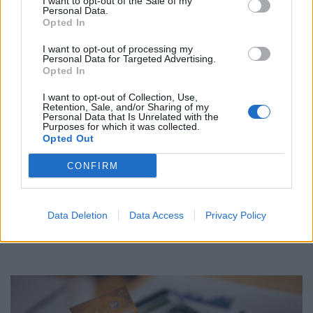
I want to opt-out of the Sale of my
Personal Data.
Opted In
I want to opt-out of processing my
Personal Data for Targeted Advertising.
Opted In
I want to opt-out of Collection, Use,
Retention, Sale, and/or Sharing of my
Personal Data that Is Unrelated with the
Purposes for which it was collected.
Opted Out
CONFIRM
Γιάννης Τριήρης: Γεωπολιτική
αδυναμία και fake news
Data Deletion
Data Access
Privacy Policy
ΑΡΘΡΑ - ΑΝΑΛΥΣΕΙΣ
17/09/2025 - 08:12