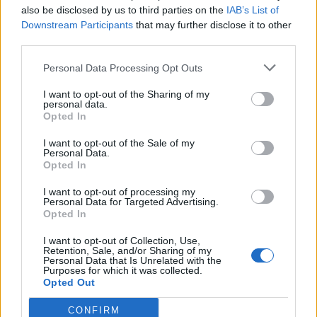
13/01/2025 - 12:50
also be disclosed by us to third parties on the
IAB’s List of
Downstream Participants
that may further disclose it to other
third parties.
Personal Data Processing Opt Outs
I want to opt-out of the Sharing of my
personal data.
Opted In
I want to opt-out of the Sale of my
Personal Data.
Opted In
I want to opt-out of processing my
H Huawei δημιουργεί ευρωπαϊκό
Personal Data for Targeted Advertising.
Opted In
κόμβο logistics στην Ελλάδα
I want to opt-out of Collection, Use,
ΝΕΕΣ ΤΕΧΝΟΛΟΓΙΕΣ
Retention, Sale, and/or Sharing of my
17/12/2024 - 10:51
Personal Data that Is Unrelated with the
Purposes for which it was collected.
Opted Out
CONFIRM