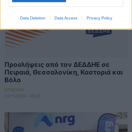
Data Deletion
Data Access
Privacy Policy
Προσλήψεις από τον ΔΕΔΔΗΕ σε
Πειραιά, Θεσσαλονίκη, Καστοριά και
Βόλο
ΧΡΗΣΤΙΚΑ
13/11/2024 - 09:22