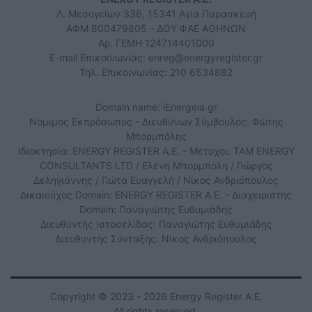
Λ. Μεσογείων 336, 15341 Αγία Παρασκευή
ΑΦΜ 800479805 - ΔΟΥ ΦΑΕ ΑΘΗΝΩΝ
Αρ. ΓΕΜΗ 124714401000
E-mail Επικοινωνίας:
enreg@energyregister.gr
Τηλ. Επικοινωνίας: 210 6534882
Domain name: iEnergeia.gr
Νόμιμος Εκπρόσωπος - Διευθύνων Σύμβουλος: Φώτης
Μπορμπόλης
Ιδιοκτησία: ENERGY REGISTER Α.Ε. - Μέτοχοι: TAM ENERGY
CONSULTANTS LTD / Ελένη Μπορμπόλη / Γιώργος
Δεληγιάννης / Γιώτα Ευαγγελή / Νίκος Ανδριόπουλος
Δικαιούχος Domain: ENERGY REGISTER Α.Ε. - Διαχειριστής
Domain: Παναγιώτης Ευθυμιάδης
Διευθυντής Ιστοσελίδας: Παναγιώτης Ευθυμιάδης
Διευθυντής Σύνταξης: Νίκος Ανδριόπουλος
Copyright © 2023 - 2026 Energy Register Α.Ε.
All rights reserved.