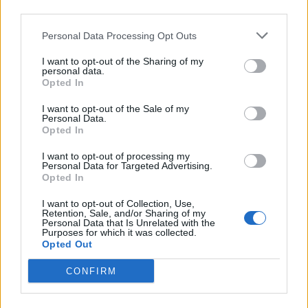
third parties.
ΧΡΗΣΤΙΚΑ
01/09/2025 - 09:20
Personal Data Processing Opt Outs
I want to opt-out of the Sharing of my
personal data.
Opted In
I want to opt-out of the Sale of my
Personal Data.
Opted In
I want to opt-out of processing my
Personal Data for Targeted Advertising.
Opted In
I want to opt-out of Collection, Use,
Retention, Sale, and/or Sharing of my
Personal Data that Is Unrelated with the
Purposes for which it was collected.
Opted Out
ΣΜΕ: Πρωτοβουλίες ΥΠΕΝ για
CONFIRM
στήριξη της μεταλλευτικής
βιομηχανίας