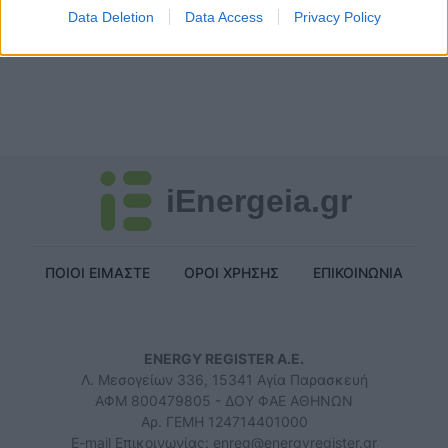
Data Deletion
Data Access
Privacy Policy
ΠΟΛΙΤΙΚΗ
13/06/2024 - 10:22
iEnergeia.gr
ΠΟΙΟΙ ΕΙΜΑΣΤΕ
ΟΡΟΙ ΧΡΗΣΗΣ
ΕΠΙΚΟΙΝΩΝΙΑ
ENERGY REGISTER Α.Ε.
Λ. Μεσογείων 336, 15341 Αγία Παρασκευή
ΑΦΜ 800479805 - ΔΟΥ ΦΑΕ ΑΘΗΝΩΝ
Αρ. ΓΕΜΗ 124714401000
E-mail Επικοινωνίας:
enreg@energyregister.gr