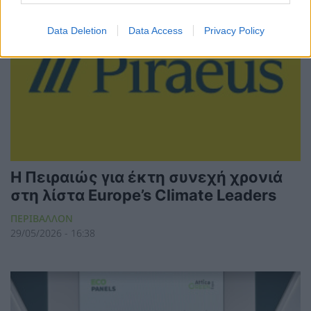
Data Deletion
Data Access
Privacy Policy
H Πειραιώς για έκτη συνεχή χρονιά
στη λίστα Europe’s Climate Leaders
ΠΕΡΙΒΑΛΛΟΝ
29/05/2026 - 16:38