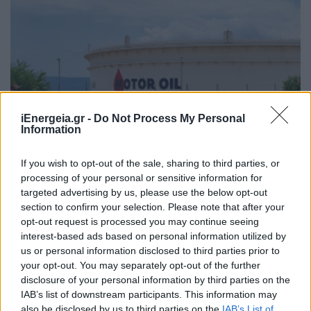
iEnergeia.gr -
Do Not Process My Personal
Information
If you wish to opt-out of the sale, sharing to third parties, or
processing of your personal or sensitive information for
Motor Oil: Συμφωνία για την
targeted advertising by us, please use the below opt-out
απόκτηση πλειοψηφικής
section to confirm your selection. Please note that after your
συμμετοχής στο μετοχικό κεφάλαιο
opt-out request is processed you may continue seeing
της EN.ACT
interest-based ads based on personal information utilized by
us or personal information disclosed to third parties prior to
ΠΕΡΙΒΑΛΛΟΝ
your opt-out. You may separately opt-out of the further
02/06/2026 - 11:12
disclosure of your personal information by third parties on the
IAB’s list of downstream participants. This information may
also be disclosed by us to third parties on the
IAB’s List of