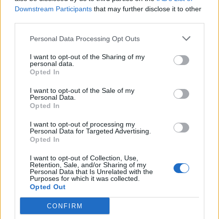
Downstream Participants
that may further disclose it to other
third parties.
Personal Data Processing Opt Outs
I want to opt-out of the Sharing of my
personal data.
Opted In
I want to opt-out of the Sale of my
Personal Data.
Opted In
ΥΠΕΝ: Πρόσκληση στους ΦοΔΣΑ για
την διαχείριση των αστικών
I want to opt-out of processing my
Personal Data for Targeted Advertising.
αποβλήτων, την ανακύκλωση και
Opted In
την κυκλική οικονομία
I want to opt-out of Collection, Use,
Retention, Sale, and/or Sharing of my
ΠΕΡΙΒΑΛΛΟΝ
Personal Data that Is Unrelated with the
02/06/2026 - 10:15
Purposes for which it was collected.
Opted Out
CONFIRM