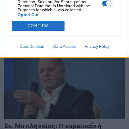
Retention, Sale, and/or Sharing of my
του ευρώ προσθέτει μια νέα
Personal Data that Is Unrelated with the
Purposes for which it was collected.
πρόκληση για την ευρωπαϊκή
Opted Out
ανταγωνιστικότητα
CONFIRM
ΧΡΗΣΤΙΚΑ
30/01/2026 - 09:59
Data Deletion
Data Access
Privacy Policy
Ευ. Μυτιληναίος: Η ευρωπαϊκή