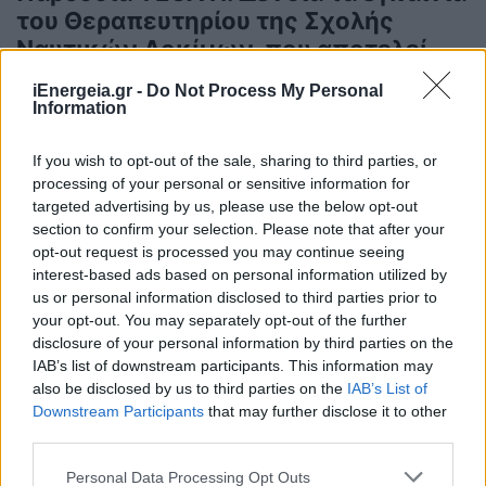
του Θεραπευτηρίου της Σχολής
Ναυτικών Δοκίμων, που αποτελεί
δωρεά της εταιρείας MOTOR OIL
iEnergeia.gr -
Do Not Process My Personal
Information
ΧΡΗΣΤΙΚΑ
10/09/2025 - 08:29
If you wish to opt-out of the sale, sharing to third parties, or
processing of your personal or sensitive information for
targeted advertising by us, please use the below opt-out
section to confirm your selection. Please note that after your
opt-out request is processed you may continue seeing
interest-based ads based on personal information utilized by
us or personal information disclosed to third parties prior to
your opt-out. You may separately opt-out of the further
disclosure of your personal information by third parties on the
IAB’s list of downstream participants. This information may
also be disclosed by us to third parties on the
IAB’s List of
Downstream Participants
that may further disclose it to other
third parties.
Motor Oil: Κρίσιμες παρεμβάσεις
στον Κώδικα ΕΣΦΑ για φθηνότερο
Personal Data Processing Opt Outs