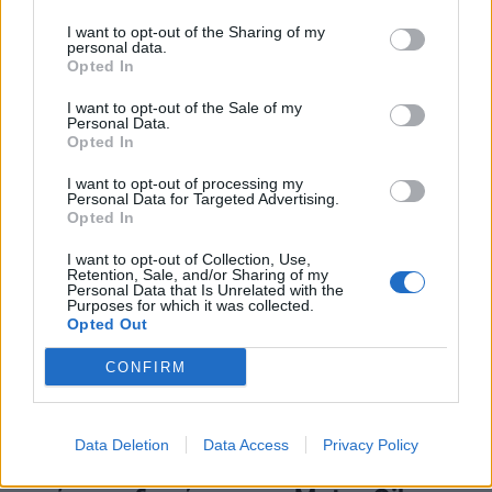
φυσικό αέριο και ρεύμα
I want to opt-out of the Sharing of my
personal data.
ΣΥΜΒΑΤΙΚΕΣ ΠΗΓΕΣ
Opted In
21/08/2025 - 08:28
I want to opt-out of the Sale of my
Personal Data.
Opted In
I want to opt-out of processing my
Personal Data for Targeted Advertising.
Opted In
I want to opt-out of Collection, Use,
Retention, Sale, and/or Sharing of my
Personal Data that Is Unrelated with the
Purposes for which it was collected.
Opted Out
CONFIRM
Την Τετάρτη 27 Αυγούστου 2025 τα
Data Deletion
Data Access
Privacy Policy
Οικονομικά Αποτελέσματα του