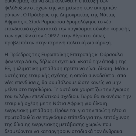
οικονομίας και να διευκολυνθεί η επίτευξη των
φιλόδοξων στόχων της για μείωση των εκπομπών
ρύπων . Ο Πρόεδρος της Δημοκρατίας της Νότιας
Αφρικής κ. Σίριλ Ραμαφόσα δρομολόγησε το νέο
επενδυτικό σχέδιο κατά την παγκόσμια σύνοδο κορυφής
των ηγετών στην COP27 στην Αίγυπτο, όπως
προβλεπόταν στην περσινή πολιτική διακήρυξη.
Η Πρόεδρος της Ευρωπαϊκής Επιτροπής κ. Ούρσουλα
φον ντερ Λάιεν, δήλωσε σχετικά: «Κατά την άποψη της
ΕΕ, η κλιματική μετάβαση πρέπει να είναι δίκαιη. Μέσω
αυτής της εταιρικής σχέσης, η οποία συνοδεύεται από
νέες επενδύσεις, θα συμβάλουμε ώστε κανείς να μην
μείνει στο περιθώριο. Γι’ αυτό και χαιρετίζω την έγκριση
του εν λόγω επενδυτικού σχεδίου. Τώρα θα εκκινήσω την
εταιρική σχέση με τη Νότια Αφρική για δίκαιη
ενεργειακή μετάβαση. Πρόκειται για την πρώτη τέτοια
πρωτοβουλία σε παγκόσμιο επίπεδο για την επιτάχυνση
της δίκαιης ενεργειακής μετάβασης χωρών που
δεσμεύονται να καταργήσουν σταδιακά τον άνθρακα.