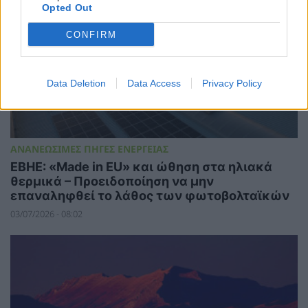
Opted Out
CONFIRM
Data Deletion
Data Access
Privacy Policy
ΑΝΑΝΕΩΣΙΜΕΣ ΠΗΓΕΣ ΕΝΕΡΓΕΙΑΣ
ΕΒΗΕ: «Made in EU» και ώθηση στα ηλιακά
θερμικά – Προειδοποίηση να μην
επαναληφθεί το λάθος των φωτοβολταϊκών
03/07/2026 - 08:02