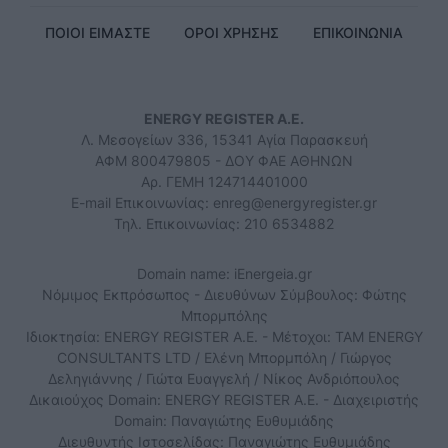
ΠΟΙΟΙ ΕΙΜΑΣΤΕ
ΟΡΟΙ ΧΡΗΣΗΣ
ΕΠΙΚΟΙΝΩΝΙΑ
ENERGY REGISTER Α.Ε.
Λ. Μεσογείων 336, 15341 Αγία Παρασκευή
ΑΦΜ 800479805 - ΔΟΥ ΦΑΕ ΑΘΗΝΩΝ
Αρ. ΓΕΜΗ 124714401000
E-mail Επικοινωνίας:
enreg@energyregister.gr
Τηλ. Επικοινωνίας: 210 6534882
Domain name: iEnergeia.gr
Νόμιμος Εκπρόσωπος - Διευθύνων Σύμβουλος: Φώτης
Μπορμπόλης
Ιδιοκτησία: ENERGY REGISTER Α.Ε. - Μέτοχοι: TAM ENERGY
CONSULTANTS LTD / Ελένη Μπορμπόλη / Γιώργος
Δεληγιάννης / Γιώτα Ευαγγελή / Νίκος Ανδριόπουλος
Δικαιούχος Domain: ENERGY REGISTER Α.Ε. - Διαχειριστής
Domain: Παναγιώτης Ευθυμιάδης
Διευθυντής Ιστοσελίδας: Παναγιώτης Ευθυμιάδης