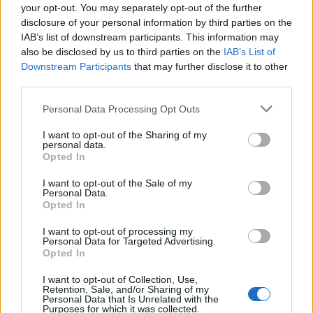
your opt-out. You may separately opt-out of the further
disclosure of your personal information by third parties on the
IAB’s list of downstream participants. This information may
also be disclosed by us to third parties on the
IAB’s List of
Downstream Participants
that may further disclose it to other
third parties.
Personal Data Processing Opt Outs
I want to opt-out of the Sharing of my
personal data.
Opted In
ΣΥΜΒΑΤΙΚΕΣ ΠΗΓΕΣ
I want to opt-out of the Sale of my
Η Italgas και η Naturgy ενισχύουν τη
Personal Data.
συνεργασία τους στα δίκτυα φυσικού αερίου,
Opted In
την καινοτομία και την ενεργειακή μετάβαση
I want to opt-out of processing my
09/07/2026 - 13:25
Personal Data for Targeted Advertising.
Opted In
I want to opt-out of Collection, Use,
Retention, Sale, and/or Sharing of my
Personal Data that Is Unrelated with the
Purposes for which it was collected.