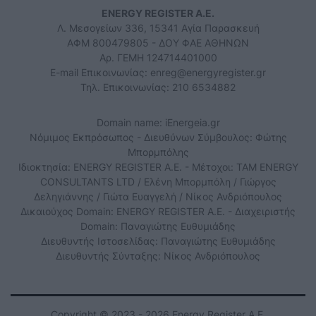
ENERGY REGISTER Α.Ε.
Λ. Μεσογείων 336, 15341 Αγία Παρασκευή
ΑΦΜ 800479805 - ΔΟΥ ΦΑΕ ΑΘΗΝΩΝ
Αρ. ΓΕΜΗ 124714401000
E-mail Επικοινωνίας:
enreg@energyregister.gr
Τηλ. Επικοινωνίας: 210 6534882
Domain name: iEnergeia.gr
Νόμιμος Εκπρόσωπος - Διευθύνων Σύμβουλος: Φώτης
Μπορμπόλης
Ιδιοκτησία: ENERGY REGISTER Α.Ε. - Μέτοχοι: TAM ENERGY
CONSULTANTS LTD / Ελένη Μπορμπόλη / Γιώργος
Δεληγιάννης / Γιώτα Ευαγγελή / Νίκος Ανδριόπουλος
Δικαιούχος Domain: ENERGY REGISTER Α.Ε. - Διαχειριστής
Domain: Παναγιώτης Ευθυμιάδης
Διευθυντής Ιστοσελίδας: Παναγιώτης Ευθυμιάδης
Διευθυντής Σύνταξης: Νίκος Ανδριόπουλος
Copyright © 2023 - 2026 Energy Register Α.Ε.