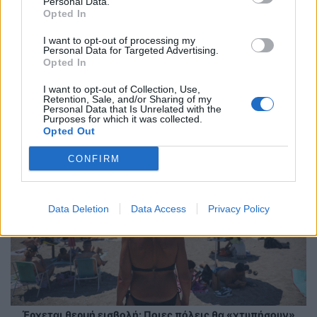
Personal Data.
Opted In
I want to opt-out of processing my
Personal Data for Targeted Advertising.
Ασταμάτητο το κύμα μαζικής φυγής στη σύνταξη - 129.298
Opted In
νέες αιτήσεις υπό το φόβο για τα νέα όρια ηλικίας
2026-08-06 08:50:27
I want to opt-out of Collection, Use,
Retention, Sale, and/or Sharing of my
Personal Data that Is Unrelated with the
Purposes for which it was collected.
Opted Out
CONFIRM
Data Deletion
Data Access
Privacy Policy
Έρχεται θερμή εισβολή: Ποιες πόλεις θα «χτυπήσουν»