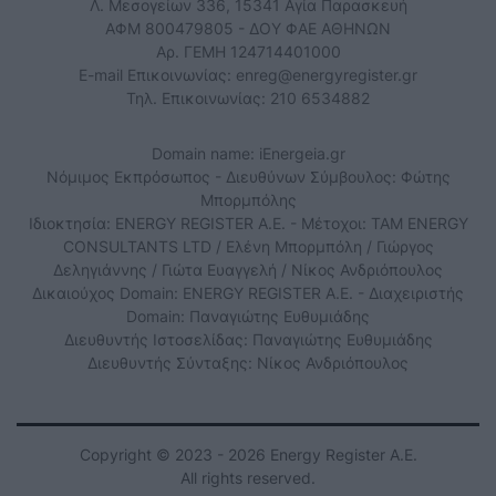
Λ. Μεσογείων 336, 15341 Αγία Παρασκευή
ΑΦΜ 800479805 - ΔΟΥ ΦΑΕ ΑΘΗΝΩΝ
Αρ. ΓΕΜΗ 124714401000
E-mail Επικοινωνίας:
enreg@energyregister.gr
Τηλ. Επικοινωνίας: 210 6534882
Domain name: iEnergeia.gr
Νόμιμος Εκπρόσωπος - Διευθύνων Σύμβουλος: Φώτης
Μπορμπόλης
Ιδιοκτησία: ENERGY REGISTER Α.Ε. - Μέτοχοι: TAM ENERGY
CONSULTANTS LTD / Ελένη Μπορμπόλη / Γιώργος
Δεληγιάννης / Γιώτα Ευαγγελή / Νίκος Ανδριόπουλος
Δικαιούχος Domain: ENERGY REGISTER Α.Ε. - Διαχειριστής
Domain: Παναγιώτης Ευθυμιάδης
Διευθυντής Ιστοσελίδας: Παναγιώτης Ευθυμιάδης
Διευθυντής Σύνταξης: Νίκος Ανδριόπουλος
Copyright © 2023 - 2026 Energy Register Α.Ε.
All rights reserved.