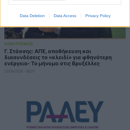
Data Deletion
Data Access
Privacy Policy
ΗΛΕΚΤΡΙΣΜΟΣ
Γ. Στάσσης: ΑΠΕ, αποθήκευση και
διασυνδέσεις το «κλειδί» για φθηνότερη
ενέργεια- Το μήνυμα στις Βρυξέλλες
23/06/2026 - 08:07