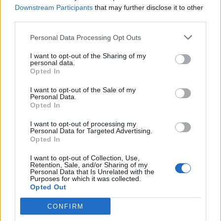
Downstream Participants
that may further disclose it to other
Πού θα φτάσει το δίκτυο αερίου
third parties.
μέχρι το 2027
12 Ιανουαρίου 2024
Personal Data Processing Opt Outs
I want to opt-out of the Sharing of my
personal data.
Opted In
ΔΕΔΔΗΕ: Παραμένουν στα ίδια
επίπεδα οι χρεώσεις χρήσης δικτύου
I want to opt-out of the Sale of my
12 Ιανουαρίου 2024
Personal Data.
Opted In
I want to opt-out of processing my
Personal Data for Targeted Advertising.
Opted In
ΣΧΕΤΙΚΑ ΑΡΘΡΑ
I want to opt-out of Collection, Use,
Retention, Sale, and/or Sharing of my
Personal Data that Is Unrelated with the
Purposes for which it was collected.
Opted Out
CONFIRM