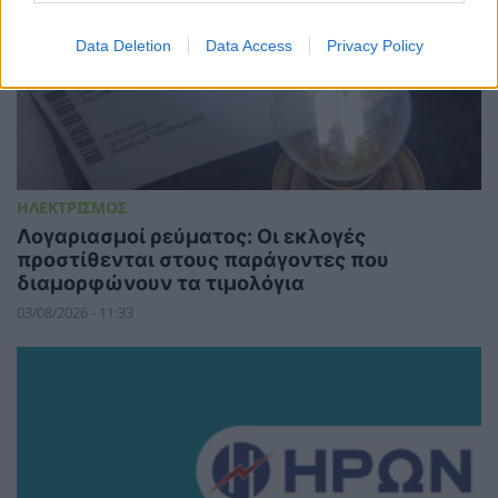
Data Deletion
Data Access
Privacy Policy
ΗΛΕΚΤΡΙΣΜΟΣ
Λογαριασμοί ρεύματος: Οι εκλογές
προστίθενται στους παράγοντες που
διαμορφώνουν τα τιμολόγια
03/08/2026 - 11:33