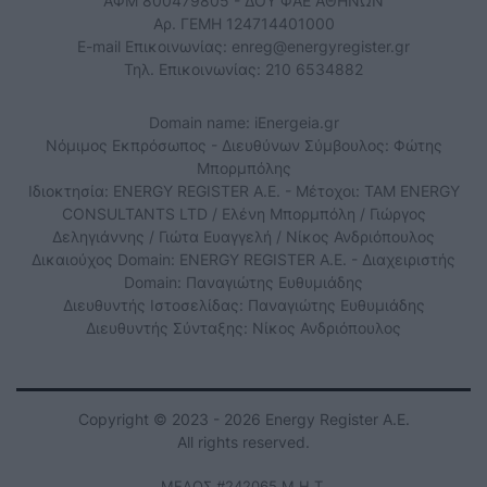
ΑΦΜ 800479805 - ΔΟΥ ΦΑΕ ΑΘΗΝΩΝ
Αρ. ΓΕΜΗ 124714401000
E-mail Επικοινωνίας:
enreg@energyregister.gr
Τηλ. Επικοινωνίας: 210 6534882
Domain name: iEnergeia.gr
Νόμιμος Εκπρόσωπος - Διευθύνων Σύμβουλος: Φώτης
Μπορμπόλης
Ιδιοκτησία: ENERGY REGISTER Α.Ε. - Μέτοχοι: TAM ENERGY
CONSULTANTS LTD / Ελένη Μπορμπόλη / Γιώργος
Δεληγιάννης / Γιώτα Ευαγγελή / Νίκος Ανδριόπουλος
Δικαιούχος Domain: ENERGY REGISTER Α.Ε. - Διαχειριστής
Domain: Παναγιώτης Ευθυμιάδης
Διευθυντής Ιστοσελίδας: Παναγιώτης Ευθυμιάδης
Διευθυντής Σύνταξης: Νίκος Ανδριόπουλος
Copyright © 2023 - 2026 Energy Register Α.Ε.
All rights reserved.
ΜΕΛΟΣ #242065 Μ.Η.Τ.