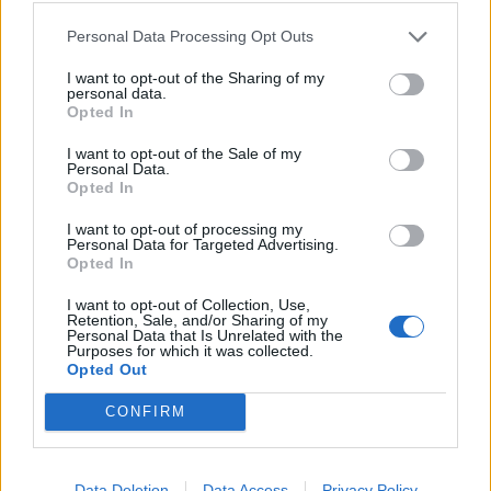
των κυβερνητικών σχεδίων
Personal Data Processing Opt Outs
ΠΟΛΙΤΙΚΗ
29/08/2025 - 15:57
I want to opt-out of the Sharing of my
personal data.
Opted In
I want to opt-out of the Sale of my
Personal Data.
Opted In
I want to opt-out of processing my
Personal Data for Targeted Advertising.
Opted In
I want to opt-out of Collection, Use,
Retention, Sale, and/or Sharing of my
Personal Data that Is Unrelated with the
Purposes for which it was collected.
Opted Out
CONFIRM
Καλλιόπη Βέτα: Ασφυκτιά η Γαλατινή
από την ανεξέλεγκτη αδειοδότηση
Data Deletion
Data Access
Privacy Policy