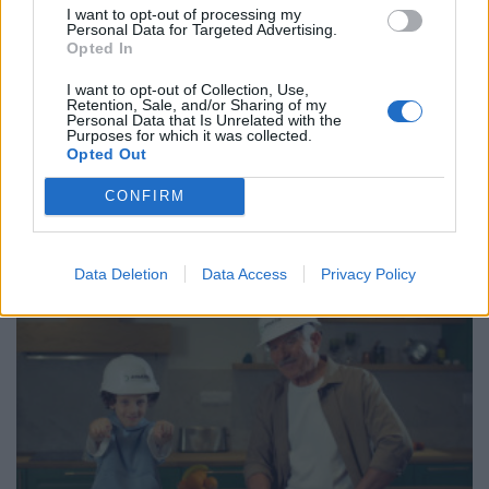
I want to opt-out of processing my
Personal Data for Targeted Advertising.
Opted In
Συγκροτήθηκε ο Φορέας «DRS Hellas»,
το Ελληνικό Σύστημα Εγγυοδοτικής
I want to opt-out of Collection, Use,
Ανακύκλωσης
Retention, Sale, and/or Sharing of my
Personal Data that Is Unrelated with the
09 Οκτωβρίου 2025
Purposes for which it was collected.
Opted Out
CONFIRM
ΣΧΕΤΙΚΑ ΑΡΘΡΑ
Data Deletion
Data Access
Privacy Policy