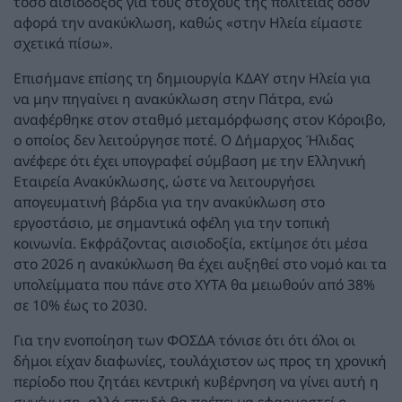
τόσο αισιόδοξος για τους στόχους της πολιτείας όσον
αφορά την ανακύκλωση, καθώς «στην Ηλεία είμαστε
σχετικά πίσω».
Επισήμανε επίσης τη δημιουργία ΚΔΑΥ στην Ηλεία για
να μην πηγαίνει η ανακύκλωση στην Πάτρα, ενώ
αναφέρθηκε στον σταθμό μεταμόρφωσης στον Κόροιβο,
ο οποίος δεν λειτούργησε ποτέ. Ο Δήμαρχος Ήλιδας
ανέφερε ότι έχει υπογραφεί σύμβαση με την Ελληνική
Εταιρεία Ανακύκλωσης, ώστε να λειτουργήσει
απογευματινή βάρδια για την ανακύκλωση στο
εργοστάσιο, με σημαντικά οφέλη για την τοπική
κοινωνία. Εκφράζοντας αισιοδοξία, εκτίμησε ότι μέσα
στο 2026 η ανακύκλωση θα έχει αυξηθεί στο νομό και τα
υπολείμματα που πάνε στο ΧΥΤΑ θα μειωθούν από 38%
σε 10% έως το 2030.
Για την ενοποίηση των ΦΟΣΔΑ τόνισε ότι ότι όλοι οι
δήμοι είχαν διαφωνίες, τουλάχιστον ως προς τη χρονική
περίοδο που ζητάει κεντρική κυβέρνηση να γίνει αυτή η
συνένωση, αλλά επειδή θα πρέπει να εφαρμοστεί ο