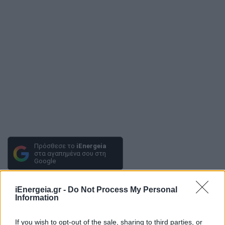
Πρόσθεσε το
iEnergeia
στα αγαπημένα σου στη
Google
iEnergeia.gr -
Do Not Process My Personal
ΜΑΝΩΛΗΣ ΓΡΑΦΑΚΟΣ
ΑΥΤΟΔΙΟΙΚΗΣΗ
Information
ΑΠΟΒΛΗΤΑ
ΑΠΟΡΡΙΜΜΑΤΑ
If you wish to opt-out of the sale, sharing to third parties, or