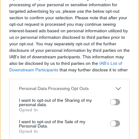
processing of your personal or sensitive information for
ΑΝΑΚΥΚΛΩΣΗ
ΔΙΑΧΕΙΡΙΣΗ ΑΠΟΒΛΗΤΩΝ
targeted advertising by us, please use the below opt-out
section to confirm your selection. Please note that after your
opt-out request is processed you may continue seeing
OLYMPIA FORUM
interest-based ads based on personal information utilized by
us or personal information disclosed to third parties prior to
your opt-out. You may separately opt-out of the further
disclosure of your personal information by third parties on the
IAB’s list of downstream participants. This information may
also be disclosed by us to third parties on the
IAB’s List of
Downstream Participants
that may further disclose it to other
third parties.
ΠΕΡΙΣΣΟΤΕΡΑ ΣΤΗΝ ΙΔΙΑ
Personal Data Processing Opt Outs
ΚΑΤΗΓΟΡΙΑ
I want to opt-out of the Sharing of my
personal data.
Opted In
Νέα Ζηλανδία: Οι θάλασσες γύρω από
τη χώρα θερμαίνονται πιο γρήγορα
I want to opt-out of the Sale of my
από τον παγκόσμιο μέσο όρο
Personal Data.
Opted In
08 Οκτωβρίου 2025