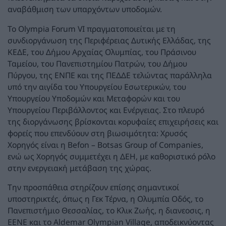
αναβάθμιση των υπαρχόντων υποδομών.
Το Olympia Forum VI πραγματοποιείται με τη
συνδιοργάνωση της Περιφέρειας Δυτικής Ελλάδας, της
ΚΕΔΕ, του Δήμου Αρχαίας Ολυμπίας, του Πράσινου
Ταμείου, του Πανεπιστημίου Πατρών, του Δήμου
Πύργου, της ΕΝΠΕ και της ΠΕΔΔΕ τελώντας παράλληλα
υπό την αιγίδα του Υπουργείου Εσωτερικών, του
Υπουργείου Υποδομών και Μεταφορών και του
Υπουργείου Περιβάλλοντος και Ενέργειας. Στο πλευρό
της διοργάνωσης βρίσκονται κορυφαίες επιχειρήσεις και
φορείς που επενδύουν στη βιωσιμότητα: Χρυσός
Χορηγός είναι η Befon – Botsas Group of Companies,
ενώ ως Χορηγός συμμετέχει η ΔΕΗ, με καθοριστικό ρόλο
στην ενεργειακή μετάβαση της χώρας.
Την προσπάθεια στηρίζουν επίσης σημαντικοί
υποστηρικτές, όπως η Γεκ Τέρνα, η Ολυμπία Οδός, το
Πανεπιστήμιο Θεσσαλίας, το Κλικ Ζωής, η διανεοσις, η
ΕΕΝΕ και το Aldemar Olympian Village, αποδεικνύοντας