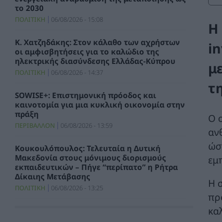
το 2030
ΠΟΛΙΤΙΚΗ
06/08/2026 - 15:08
Η
Κ. Χατζηδάκης: Στον κάλαθο των αχρήστων
i
οι αμφισβητήσεις για το καλώδιο της
ηλεκτρικής διασύνδεσης Ελλάδας-Κύπρου
μ
ΠΟΛΙΤΙΚΗ
06/08/2026 - 14:37
τ
SOWISE+: Επιστημονική πρόοδος και
καινοτομία για μια κυκλική οικονομία στην
πράξη
Ο 
ΠΕΡΙΒΑΛΛΟΝ
06/08/2026 - 13:59
αν
ώσ
Κουκουλόπουλος: Τελευταία η Δυτική
Μακεδονία στους μόνιμους διορισμούς
εμ
εκπαιδευτικών – Πήγε “περίπατο” η Ρήτρα
Δίκαιης Μετάβασης
Η 
ΠΟΛΙΤΙΚΗ
06/08/2026 - 13:25
πρ
κα
Σταύρος Παπασταύρου: Η συμφωνία
δημιουργεί νέα και ισχυρή δυναμική για την