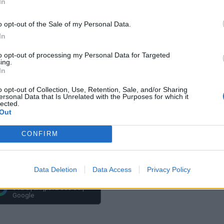
In
o opt-out of the Sale of my Personal Data.
In
to opt-out of processing my Personal Data for Targeted
ing.
In
o opt-out of Collection, Use, Retention, Sale, and/or Sharing
ersonal Data that Is Unrelated with the Purposes for which it
lected.
Out
CONFIRM
Data Deletion
Data Access
Privacy Policy
Πρόσθεσε το
iEnergeia
στα αγαπημένα σου στη
Google