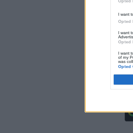
Opted 
ΣΥΜΒΑΤΙΚΕΣ ΠΗΓΕΣ
06/08/2026 - 10:21
I want t
Όμιλος AKTOR: Εξαγορά του 75% των
Opted 
εταιρειών ΗΛΕΚΤΩΡ και THALIS στο πλαίσιο
στρατηγικής συνεργασίας με τον Όμιλο
I want 
ΜΟΤΟΡ ΟΪΛ
Advertis
Opted 
ΧΡΗΣΤΙΚΑ
06/08/2026 - 09:41
I want t
WWF Ελλάς: Περισσότερα από 180.000
of my P
was col
στρέμματα καμένων δασικών εκτάσεων σε
Opted 
λίγες μόλις μέρες
ΠΕΡΙΒΑΛΛΟΝ
06/08/2026 - 09:18
Η Viohalco καταγράφει ισχυρές επιδόσεις
το πρώτο εξάμηνο του 2026 με αυξημένα
έσοδα και βελτιωμένη κερδοφορία
ΚΑΤΑΣΚΕΥΕΣ
06/08/2026 - 08:58
Ομιλος ΔΕΗ: Συνεχιζόμενη ισχυρή ανάπτυξη
στο α΄ εξάμηνο 2026 με προσαρμοσμένο
EBITDA στα €1,2 δισ.