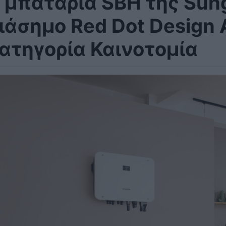
 μπαταρία SBH της Sung
ιάσημο Red Dot Design
ατηγορία Καινοτομία