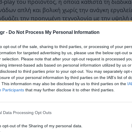
d-play του προϊόντος, η οποία καθιστά τη διαδικ
νάδων απλή και βολική χωρίς την ανάγκη εργαλεί
νδυάζει την προηγμένη τεχνολογία με την υψηλή 
σωματώνεται ιδανικά στις απαιτήσεις των σύγχρον
gr -
Do Not Process My Personal Information
τε να μεγιστοποιεί την αποδοτικότητα της διαδικ
ιτρέπει σε περισσότερους ανθρώπους να απολαμβά
to opt-out of the sale, sharing to third parties, or processing of your per
τια και τις επιχειρήσεις τους.
formation for targeted advertising by us, please use the below opt-out s
r selection. Please note that after your opt-out request is processed y
 προϊόντα της Sungrow έχουν λάβει σειρά βραβεύ
eing interest-based ads based on personal information utilized by us or
disclosed to third parties prior to your opt-out. You may separately opt-
οτελεσματικό σχεδιασμό τους. Το 2023, ο φορτισ
losure of your personal information by third parties on the IAB’s list of
ngrow κέρδισε το βραβείο Red Dot 2023, ενώ η S
. This information may also be disclosed by us to third parties on the
IA
εδιασμού iF στον κόσμο στην κατηγορία συστημάτ
Participants
that may further disclose it to other third parties.
γάλης κλίμακας για το καινοτόμο υγρόψυκτο σύστ
sign Award αποτελεί μια ακόμη απόδειξη της θέ
l Data Processing Opt Outs
εδιασμού της τεχνολογίας αποθήκευσης ενέργειας,
ινοτόμες και αποδοτικές λύσεις, κάνοντας πράξη 
o opt-out of the Sharing of my personal data.