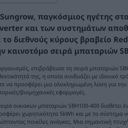
 Sungrow, παγκόσμιος ηγέτης στ
nverter και των συστημάτων αποθ
ε το διεθνούς κύρους βραβείο Red
ην καινοτόμο σειρά μπαταριών SB
οργανισμός, επιβράβευσε τη σειρά μπαταριών SBH 
θεκτικότητά της, η οποία συνδυάζει με ιδανικό τρ
τε να προσφέρει μια ολοκληρωμένη λύση για την α
πορικές/βιομηχανικές εφαρμογές.
σειρά οικιακών μπαταριών SBH100-400 διαθέτει 
οσφέρει χωρητικότητα 5kWh και με το σύστημα να
λύπτοντας ποικίλες ανάγκες. Μια σημαντική πτυχή