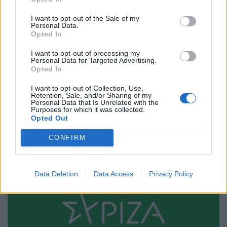
I want to opt-out of the Sale of my
Personal Data.
Opted In
I want to opt-out of processing my
Personal Data for Targeted Advertising.
Opted In
ΑΝΑΝΕΩΣΙΜΕΣ ΠΗΓΕΣ ΕΝΕΡΓΕΙΑΣ
I want to opt-out of Collection, Use,
Intersolar 2026: Η Huawei Digital Power
Retention, Sale, and/or Sharing of my
Personal Data that Is Unrelated with the
παρουσιάζει το μέλλον της ενέργειας
Purposes for which it was collected.
Opted Out
02/07/2026 - 15:18
CONFIRM
Data Deletion
Data Access
Privacy Policy