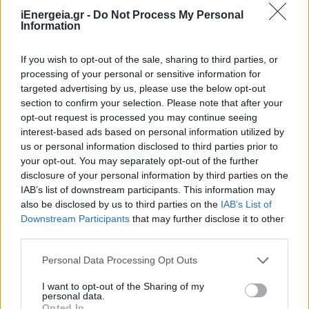
iEnergeia.gr -
Do Not Process My Personal
Information
If you wish to opt-out of the sale, sharing to third parties, or
processing of your personal or sensitive information for
targeted advertising by us, please use the below opt-out
section to confirm your selection. Please note that after your
opt-out request is processed you may continue seeing
interest-based ads based on personal information utilized by
ΠΟΛΙΤΙΚΗ
us or personal information disclosed to third parties prior to
your opt-out. You may separately opt-out of the further
Παρασύρης: Επιχείρηση «στημένο ολιγοπώλιο
disclosure of your personal information by third parties on the
και στην αποθήκευση ενέργειας»
IAB’s list of downstream participants. This information may
10/07/2026 - 10:32
also be disclosed by us to third parties on the
IAB’s List of
Downstream Participants
that may further disclose it to other
third parties.
Personal Data Processing Opt Outs
I want to opt-out of the Sharing of my
personal data.
Opted In