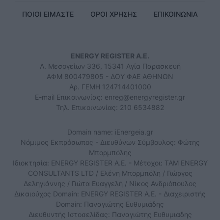
ΠΟΙΟΙ ΕΙΜΑΣΤΕ
ΟΡΟΙ ΧΡΗΣΗΣ
ΕΠΙΚΟΙΝΩΝΙΑ
ENERGY REGISTER Α.Ε.
Λ. Μεσογείων 336, 15341 Αγία Παρασκευή
ΑΦΜ 800479805 - ΔΟΥ ΦΑΕ ΑΘΗΝΩΝ
Αρ. ΓΕΜΗ 124714401000
E-mail Επικοινωνίας:
enreg@energyregister.gr
Τηλ. Επικοινωνίας: 210 6534882
Domain name: iEnergeia.gr
Νόμιμος Εκπρόσωπος - Διευθύνων Σύμβουλος: Φώτης
Μπορμπόλης
Ιδιοκτησία: ENERGY REGISTER Α.Ε. - Μέτοχοι: TAM ENERGY
CONSULTANTS LTD / Ελένη Μπορμπόλη / Γιώργος
Δεληγιάννης / Γιώτα Ευαγγελή / Νίκος Ανδριόπουλος
Δικαιούχος Domain: ENERGY REGISTER Α.Ε. - Διαχειριστής
Domain: Παναγιώτης Ευθυμιάδης
Διευθυντής Ιστοσελίδας: Παναγιώτης Ευθυμιάδης